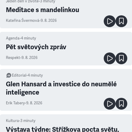
Jeden den v životě
•
3
minuty
Meditace s mandelinkou
Kateřina Švermová
•
9. 8. 2026
Agenda
•
4
minuty
Pět světových zpráv
Respekt
•
9. 8. 2026
Editorial
•
4
minuty
Glen Hansard a investice do neumělé
inteligence
Erik Tabery
•
9. 8. 2026
Kultura
•
3
minuty
Výstava týdne: Střížkova pocta světu,