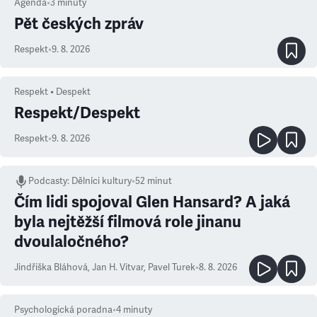
Agenda
•
3
minuty
Pět českých zpráv
Respekt
•
9. 8. 2026
Respekt • Despekt
Respekt/Despekt
Respekt
•
9. 8. 2026
Podcasty
:
Dělníci kultury
•
52 minut
Čím lidi spojoval Glen Hansard? A jaká
byla nejtěžší filmová role jinanu
dvoulaločného?
Jindřiška Bláhová
,
Jan H. Vitvar
,
Pavel Turek
•
8. 8. 2026
Psychologická poradna
•
4
minuty