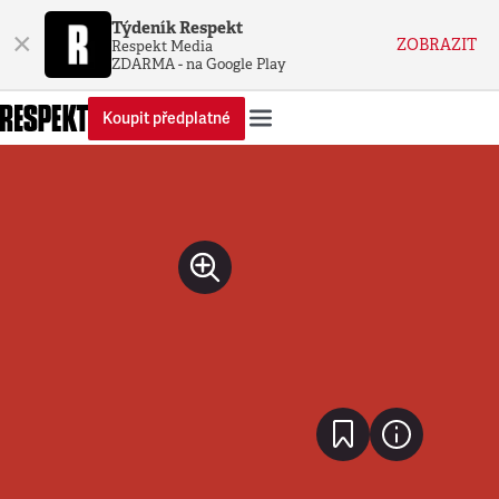
Týdeník Respekt
×
ZOBRAZIT
Respekt Media
ZDARMA - na Google Play
Koupit předplatné