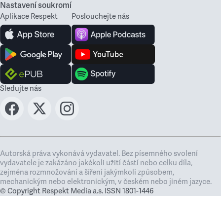
Nastavení soukromí
Aplikace Respekt
Poslouchejte nás
Sledujte nás
Autorská práva vykonává vydavatel. Bez písemného svolení
vydavatele je zakázáno jakékoli užití částí nebo celku díla,
zejména rozmnožování a šíření jakýmkoli způsobem,
mechanickým nebo elektronickým, v českém nebo jiném jazyce.
© Copyright Respekt Media a.s. ISSN 1801-1446