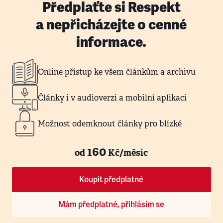
Předplaťte si Respekt
a nepřicházejte o cenné
informace.
Online přístup ke všem článkům a archivu
Články i v audioverzi a mobilní aplikaci
Možnost odemknout články pro blízké
160
od
Kč/měsíc
Koupit předplatné
Mám předplatné, přihlásím se