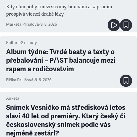
Kdy nám pobyt mezi stromy, houbami a kapradím
prospívá víc než drahé léky
Markéta Plíhalová
•
9. 8. 2026
Kultura
•
2
minuty
Album týdne: Tvrdé beaty a texty o
přebalování – P/\ST balancuje mezi
rapem a rodičovstvím
Eliška Palušová
•
9. 8. 2026
Anketa
Snímek Vesničko má středisková letos
slaví 40 let od premiéry. Který český či
československý snímek podle vás
nejméně zestárl?