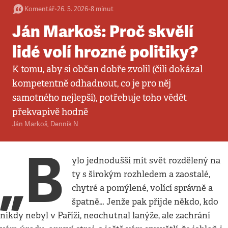
Komentář
•
26. 5. 2026
•
8
minut
Ján Markoš: Proč skvělí
lidé volí hrozné politiky?
K tomu, aby si občan dobře zvolil (čili dokázal
kompetentně odhadnout, co je pro něj
samotného nejlepší), potřebuje toho vědět
překvapivě hodně
Ján Markoš
,
Denník N
„B
ylo jednodušší mít svět rozdělený na
ty s širokým rozhledem a zaostalé,
chytré a pomýlené, volící správně a
špatně… Jenže pak přijde někdo, kdo
nikdy nebyl v Paříži, neochutnal lanýže, ale zachrání