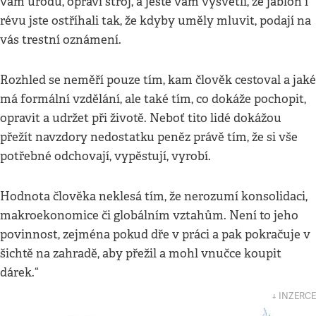
vám úrodu, opraví stroj, a ještě vám vysvětlí, že jabloň i
révu jste ostříhali tak, že kdyby uměly mluvit, podají na
vás trestní oznámení.
Rozhled se neměří pouze tím, kam člověk cestoval a jaké
má formální vzdělání, ale také tím, co dokáže pochopit,
opravit a udržet při životě. Neboť tito lidé dokážou
přežít navzdory nedostatku peněz právě tím, že si vše
potřebné odchovají, vypěstují, vyrobí.
Hodnota člověka neklesá tím, že nerozumí konsolidaci,
makroekonomice či globálním vztahům. Není to jeho
povinnost, zejména pokud dře v práci a pak pokračuje v
šichtě na zahradě, aby přežil a mohl vnučce koupit
dárek.“
↓ INZERCE