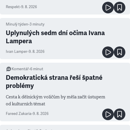
Respekt
•
9. 8. 2026
Minulý týden
•
3
minuty
Uplynulých sedm dní očima Ivana
Lampera
Ivan Lamper
•
9. 8. 2026
Komentář
•
6
minut
Demokratická strana řeší špatné
problémy
Cesta k dělnickým voličům by měla začít ústupem
od kulturních témat
Fareed Zakaria
•
9. 8. 2026