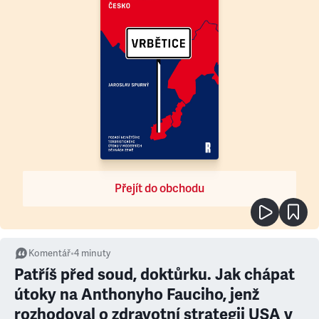
Přejít do obchodu
Komentář
•
4
minuty
Patříš před soud, doktůrku. Jak chápat
útoky na Anthonyho Fauciho, jenž
rozhodoval o zdravotní strategii USA v