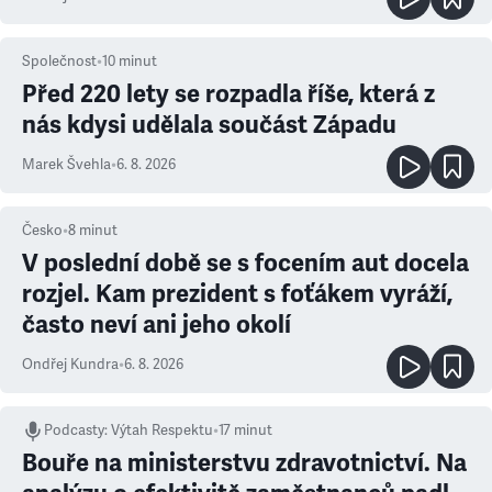
Společnost
•
10
minut
Před 220 lety se rozpadla říše, která z
nás kdysi udělala součást Západu
Marek Švehla
•
6. 8. 2026
Česko
•
8
minut
V poslední době se s focením aut docela
rozjel. Kam prezident s foťákem vyráží,
často neví ani jeho okolí
Ondřej Kundra
•
6. 8. 2026
Podcasty
:
Výtah Respektu
•
17 minut
Bouře na ministerstvu zdravotnictví. Na