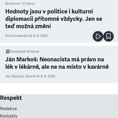
Rozhovor
•
12
minut
Hodnoty jsou v politice i kulturní
diplomacii přítomné vždycky. Jen se
teď možná změní
Eva Soukeníková
•
6. 8. 2026
Komentář
•
8
minut
Ján Markoš: Neonacista má právo na
lék v lékárně, ale ne na místo v kavárně
Ján Markoš
,
Denník N
•
6. 8. 2026
Respekt
Redakce
Kontakty