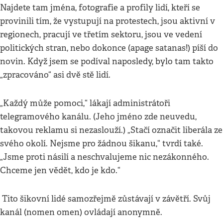
Najdete tam jména, fotografie a profily lidí, kteří se
provinili tím, že vystupují na protestech, jsou aktivní v
regionech, pracují ve třetím sektoru, jsou ve vedení
politických stran, nebo dokonce (apage satanas!) píší do
novin. Když jsem se podíval naposledy, bylo tam takto
„zpracováno“ asi dvě stě lidí.
„Každý může pomoci,“ lákají administrátoři
telegramového kanálu. (Jeho jméno zde neuvedu,
takovou reklamu si nezaslouží.) „Stačí označit liberála ze
svého okolí. Nejsme pro žádnou šikanu,“ tvrdí také.
„Jsme proti násilí a neschvalujeme nic nezákonného.
Chceme jen vědět, kdo je kdo.“
Tito šikovní lidé samozřejmě zůstávají v závětří. Svůj
kanál (nomen omen) ovládají anonymně.