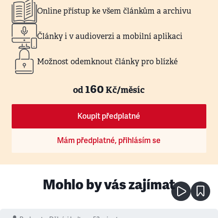
Online přístup ke všem článkům a archivu
Články i v audioverzi a mobilní aplikaci
Možnost odemknout články pro blízké
160
od
Kč/měsíc
Koupit předplatné
Mám předplatné, přihlásím se
Mohlo by vás zajímat