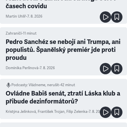
časech covidu
Martin Uhlíř
•
7. 8. 2026
Zahraničí
•
11
minut
Pedro Sanchéz se nebojí ani Trumpa, ani
populistů. Španělský premiér jde proti
proudu
Dominika Perlínová
•
7. 8. 2026
Podcasty
:
Vládneme, nerušit
•
42 minut
Ovládne Babiš senát, ztratí Láska klub a
přibude dezinformátorů?
Kristýna Jelínková
,
František Trojan
,
Filip Zelenka
•
7. 8. 2026