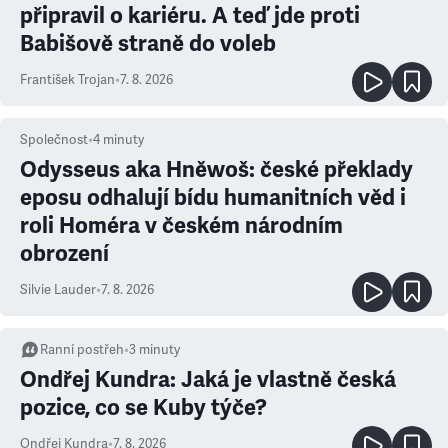
připravil o kariéru. A teď jde proti
Babišově straně do voleb
František Trojan
•
7. 8. 2026
Společnost
•
4
minuty
Odysseus aka Hněwoš: české překlady
eposu odhalují bídu humanitních věd i
roli Homéra v českém národním
obrození
Silvie Lauder
•
7. 8. 2026
Ranní postřeh
•
3
minuty
Ondřej Kundra: Jaká je vlastně česká
pozice, co se Kuby týče?
Ondřej Kundra
•
7. 8. 2026