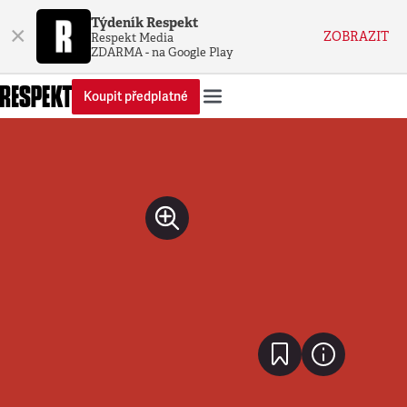
Týdeník Respekt
×
ZOBRAZIT
Respekt Media
ZDARMA - na Google Play
Koupit předplatné