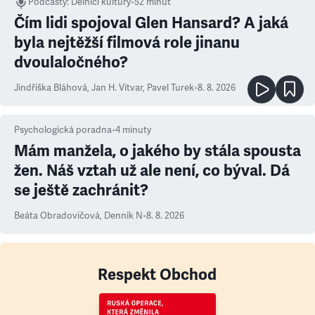
Podcasty
:
Dělníci kultury
•
52 minut
Čím lidi spojoval Glen Hansard? A jaká
byla nejtěžší filmová role jinanu
dvoulaločného?
Jindřiška Bláhová
,
Jan H. Vitvar
,
Pavel Turek
•
8. 8. 2026
Psychologická poradna
•
4
minuty
Mám manžela, o jakého by stála spousta
žen. Náš vztah už ale není, co býval. Dá
se ještě zachránit?
Beáta Obradovičová
,
Denník N
•
8. 8. 2026
Respekt Obchod