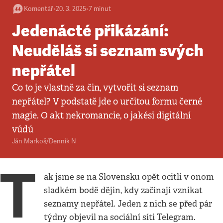
Komentář
•
20. 3. 2025
•
7
minut
Jedenácté přikázání:
Neuděláš si seznam svých
nepřátel
Co to je vlastně za čin, vytvořit si seznam
nepřátel? V podstatě jde o určitou formu černé
magie. O akt nekromancie, o jakési digitální
vúdú
Ján Markoš/Denník N
T
ak jsme se na Slovensku opět ocitli v onom
sladkém bodě dějin, kdy začínají vznikat
seznamy nepřátel. Jeden z nich se před pár
týdny objevil na sociální síti Telegram.