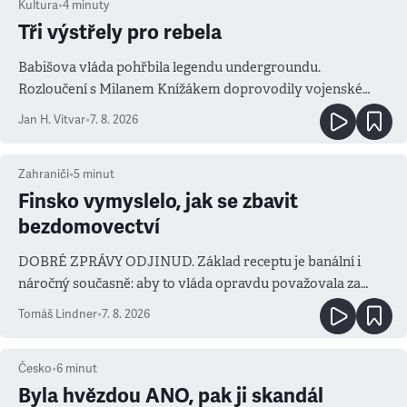
Kultura
•
4
minuty
Tři výstřely pro rebela
Babišova vláda pohřbila legendu undergroundu.
Rozloučení s Milanem Knížákem doprovodily vojenské
salvy i kritika pokrokářů
Jan H. Vitvar
•
7. 8. 2026
Zahraničí
•
5
minut
Finsko vymyslelo, jak se zbavit
bezdomovectví
DOBRÉ ZPRÁVY ODJINUD. Základ receptu je banální i
náročný současně: aby to vláda opravdu považovala za
prioritu
Tomáš Lindner
•
7. 8. 2026
Česko
•
6
minut
Byla hvězdou ANO, pak ji skandál