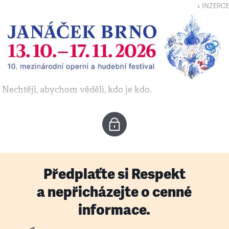
↓ INZERCE
Nechtějí, abychom věděli, kdo je kdo.
Předplaťte si Respekt
a nepřicházejte o cenné
informace.