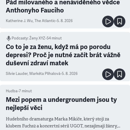
Pád milovaného a nenáviděného vědce
Anthonyho Fauciho
Katherine J. Wu
,
The Atlantic
•
5. 8. 2026
Podcasty
:
Ženy XYZ
•
54 minut
Co to je za ženu, když má po porodu
depresi? Proč je nutné začít brát vážně
duševní zdraví matek
Silvie Lauder
,
Markéta Plíhalová
•
5. 8. 2026
Hudba
•
7
minut
Mezi popem a undergroundem jsou ty
nejlepší věci
Hudebního dramaturga Marka Mikiče, který stojí za
klubem Fuchs2 a koncertní sérií UGOT, nezajímají žánry,