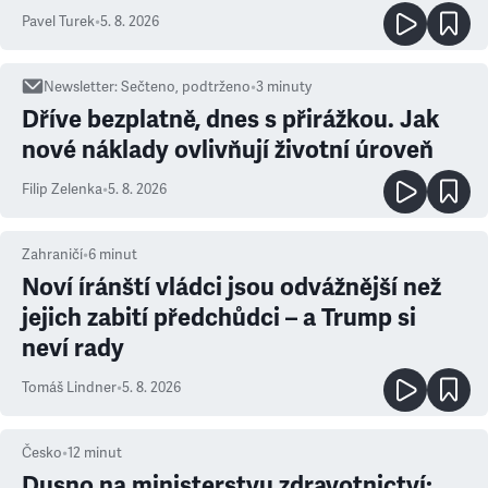
ale atmosféra
Pavel Turek
•
5. 8. 2026
Newsletter
:
Sečteno, podtrženo
•
3
minuty
Dříve bezplatně, dnes s přirážkou. Jak
nové náklady ovlivňují životní úroveň
Filip Zelenka
•
5. 8. 2026
Zahraničí
•
6
minut
Noví íránští vládci jsou odvážnější než
jejich zabití předchůdci – a Trump si
neví rady
Tomáš Lindner
•
5. 8. 2026
Česko
•
12
minut
Dusno na ministerstvu zdravotnictví: