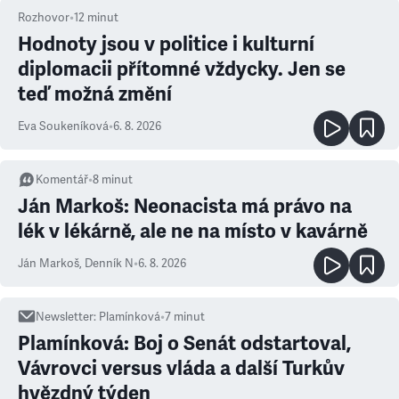
Rozhovor
•
12
minut
Hodnoty jsou v politice i kulturní
diplomacii přítomné vždycky. Jen se
teď možná změní
Eva Soukeníková
•
6. 8. 2026
Komentář
•
8
minut
Ján Markoš: Neonacista má právo na
lék v lékárně, ale ne na místo v kavárně
Ján Markoš
,
Denník N
•
6. 8. 2026
Newsletter
:
Plamínková
•
7
minut
Plamínková: Boj o Senát odstartoval,
Vávrovci versus vláda a další Turkův
hvězdný týden