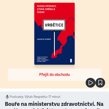
Přejít do obchodu
Podcasty
:
Výtah Respektu
•
17 minut
Bouře na ministerstvu zdravotnictví. Na