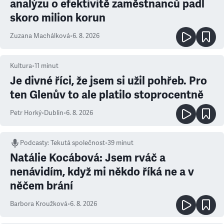
analýzu o efektivitě zaměstnanců padl
skoro milion korun
Zuzana Machálková
•
6. 8. 2026
Kultura
•
11
minut
Je divné říci, že jsem si užil pohřeb. Pro
ten Glenův to ale platilo stoprocentně
Petr Horký
•
Dublin
•
6. 8. 2026
Podcasty
:
Tekutá společnost
•
39 minut
Natálie Kocábová: Jsem rváč a
nenávidím, když mi někdo říká ne a v
něčem brání
Barbora Kroužková
•
6. 8. 2026