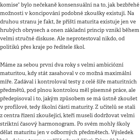
komise“ bylo nečekaně konsensuální na to, jak bezbřehé
možnosti v koncipování podobné zkoušky existují. Na
druhou stranu je fakt, že příští maturita existuje jen ve
hrubých obrysech a onen základní princip vznikl během
velmi stručné diskuse. Ale neprotestoval nikdo, od
politiků přes kraje po ředitele škol.
Máme za sebou první dva roky s velmi ambiciózní
maturitou, kdy stát zasahoval v co možná maximální
míře. Zadával i kontroloval testy z celé šíře maturitních
předmětů, pod plnou kontrolou měl písemné práce, ale
předepisoval i to, jakým způsobem se má ústně zkoušet
v profilové, tedy školní části maturity. Z učitelů se stali
z centra řízení zkoušející, kteří museli dodržovat velmi
striktní časový harmonogram. Po svém mohly školy
dělat maturitu jen v odborných předmětech. Výsledek