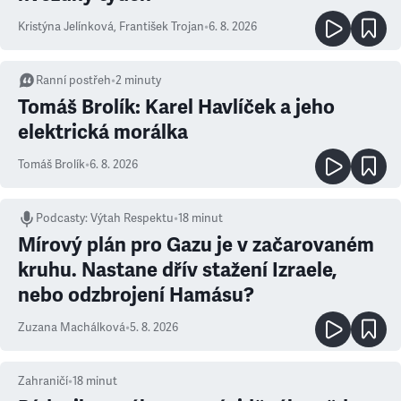
Kristýna Jelínková
,
František Trojan
•
6. 8. 2026
Ranní postřeh
•
2
minuty
Tomáš Brolík: Karel Havlíček a jeho
elektrická morálka
Tomáš Brolík
•
6. 8. 2026
Podcasty
:
Výtah Respektu
•
18 minut
Mírový plán pro Gazu je v začarovaném
kruhu. Nastane dřív stažení Izraele,
nebo odzbrojení Hamásu?
Zuzana Machálková
•
5. 8. 2026
Zahraničí
•
18
minut