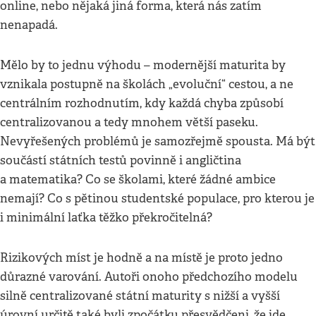
online, nebo nějaká jiná forma, která nás zatím
nenapadá.
Mělo by to jednu výhodu – modernější maturita by
vznikala postupně na školách „evoluční“ cestou, a ne
centrálním rozhodnutím, kdy každá chyba způsobí
centralizovanou a tedy mnohem větší paseku.
Nevyřešených problémů je samozřejmě spousta. Má být
součástí státních testů povinně i angličtina
a matematika? Co se školami, které žádné ambice
nemají? Co s pětinou studentské populace, pro kterou je
i minimální laťka těžko překročitelná?
Rizikových míst je hodně a na místě je proto jedno
důrazné varování. Autoři onoho předchozího modelu
silně centralizované státní maturity s nižší a vyšší
úrovní určitě také byli zpočátku přesvědčeni, že jde