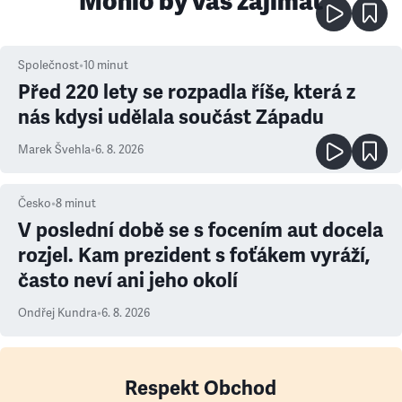
Mohlo by vás zajímat
Společnost
•
10
minut
Před 220 lety se rozpadla říše, která z
nás kdysi udělala součást Západu
Marek Švehla
•
6. 8. 2026
Česko
•
8
minut
V poslední době se s focením aut docela
rozjel. Kam prezident s foťákem vyráží,
často neví ani jeho okolí
Ondřej Kundra
•
6. 8. 2026
Respekt Obchod