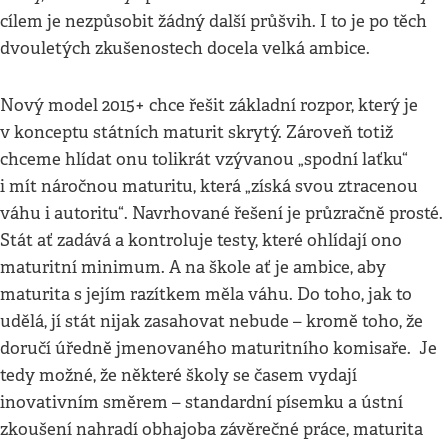
cílem je nezpůsobit žádný další průšvih. I to je po těch
dvouletých zkušenostech docela velká ambice.
Nový model 2015+ chce řešit základní rozpor, který je
v konceptu státních maturit skrytý. Zároveň totiž
chceme hlídat onu tolikrát vzývanou „spodní laťku“
i mít náročnou maturitu, která „získá svou ztracenou
váhu i autoritu“. Navrhované řešení je průzračně prosté.
Stát ať zadává a kontroluje testy, které ohlídají ono
maturitní minimum. A na škole ať je ambice, aby
maturita s jejím razítkem měla váhu. Do toho, jak to
udělá, jí stát nijak zasahovat nebude – kromě toho, že
doručí úředně jmenovaného maturitního komisaře. Je
tedy možné, že některé školy se časem vydají
inovativním směrem – standardní písemku a ústní
zkoušení nahradí obhajoba závěrečné práce, maturita