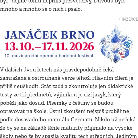
byl - dejme tomu nepříliš přesvědčivý. Důvodů bylo
mnoho a mnoho se o nich i psalo.
↓ INZERCE
V dalších dvou letech nás pravděpodobně čeká
zamražená a ostrouhaná verze téhož. Hlavním cílem je
příliš neuškodit. Stát zadá a zkontroluje jen didaktické
testy ze tří předmětů, výjimkou je cizí jazyk, který
poběží jako dosud. Písemky z češtiny se budou
opravovat na škole. Ústní zkoušení nejspíš proběhne
podle dosavadního manuálu Cermatu. Nikdo už nečeká,
že by se na základě téhle maturity přijímalo na vysoké
školy, nebo že by spasila kvalitu těch středních. Jediným