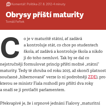
Komentář
:
Politika
•
27. 8. 2012
•
4
minuty
Obrysy příští maturity
Tomáš Feřtek
C
o je v maturitě státní, ať zadává
a kontroluje stát, co chce po studentech
škola, ať zadává a kontroluje škola a nikdo
jí do toho nemluví. Tak by se dal co
nejstručněji formulovat princip příští možné „státní“
maturity. Tedy té zhruba od roku 2015, až skončí platnost
současné „hibernované“ verze (o ní podrobněji
ZDE
), pro
kterou se ministr Fiala rozhodl pro příští dva roky
a snaží se ji protlačit parlamentem.
Překvapivé je, že i srpnové jednání Fialovy „maturitní