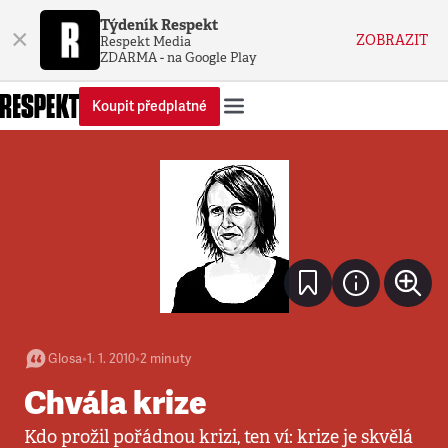
Týdeník Respekt
×
ZOBRAZIT
Respekt Media
ZDARMA - na Google Play
Koupit předplatné
Glosa
•
1. 1. 2010
•
2
minuty
Chvála krize
Kdo prožil pořádnou krizi, ten ví: krize je skvělá