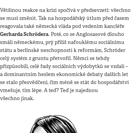
Většinou reakce na krizi spočívá v předsevzetí: všechno
se musí změnit. Tak na hospodářský útlum před časem
reagovala také německá vláda pod vedením kancléře
Gerharda Schrödera
. Poté, co se Anglosasové dlouho
smáli německému, prý příliš nafouklému sociálnímu
státu a berlínské neschopnosti k reformám, Schröder
celý systém z gruntu přetvořil. Němci se tehdy
přizpůsobili, celé řady sociálních výdobytků se vzdali –
a dominantním heslem ekonomické debaty dalších let
se stalo přesvědčení, čím méně se stát do hospodářství
vmešuje, tím lépe. A teď? Teď je najednou
všechno jinak.