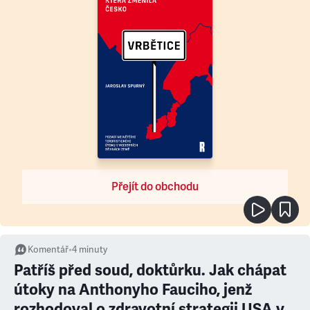
Přejít do obchodu
Komentář
•
4
minuty
Patříš před soud, doktůrku. Jak chápat
útoky na Anthonyho Fauciho, jenž
rozhodoval o zdravotní strategii USA v