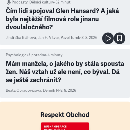
Podcasty
:
Dělníci kultury
•
52 minut
Čím lidi spojoval Glen Hansard? A jaká
byla nejtěžší filmová role jinanu
dvoulaločného?
Jindřiška Bláhová
,
Jan H. Vitvar
,
Pavel Turek
•
8. 8. 2026
Psychologická poradna
•
4
minuty
Mám manžela, o jakého by stála spousta
žen. Náš vztah už ale není, co býval. Dá
se ještě zachránit?
Beáta Obradovičová
,
Denník N
•
8. 8. 2026
Respekt Obchod