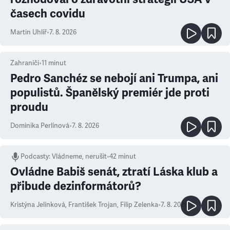
časech covidu
Martin Uhlíř
•
7. 8. 2026
Zahraničí
•
11
minut
Pedro Sanchéz se nebojí ani Trumpa, ani
populistů. Španělský premiér jde proti
proudu
Dominika Perlínová
•
7. 8. 2026
Podcasty
:
Vládneme, nerušit
•
42 minut
Ovládne Babiš senát, ztratí Láska klub a
přibude dezinformátorů?
Kristýna Jelínková
,
František Trojan
,
Filip Zelenka
•
7. 8. 2026