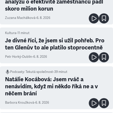
analýzu o efektivitě zaměstnanců padl
skoro milion korun
Zuzana Machálková
•
6. 8. 2026
Kultura
•
11
minut
Je divné říci, že jsem si užil pohřeb. Pro
ten Glenův to ale platilo stoprocentně
Petr Horký
•
Dublin
•
6. 8. 2026
Podcasty
:
Tekutá společnost
•
39 minut
Natálie Kocábová: Jsem rváč a
nenávidím, když mi někdo říká ne a v
něčem brání
Barbora Kroužková
•
6. 8. 2026