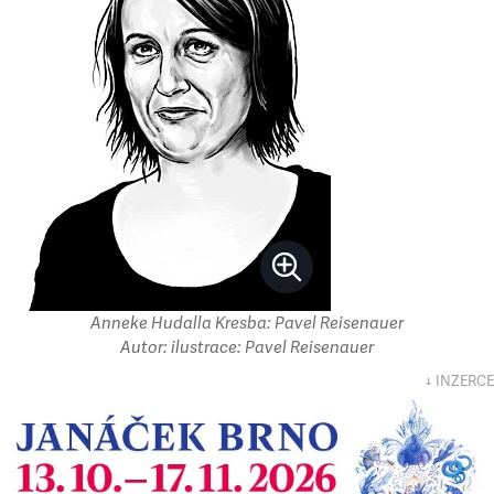
Anneke Hudalla Kresba: Pavel Reisenauer
Autor: ilustrace: Pavel Reisenauer
↓ INZERCE