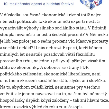
V důsledku současné ekonomické krize si totiž nejen
němečtí politici, ale také ekonomičtí experti nestačí
vynachválit výhody silného sociálního státu. V Británii
stoupla nezaměstnanost o šedesát procent? V Německu
je lidí bez práce jen o sedm procent víc. Masové protesty
a sociální neklid? U nás nehrozí. Experti, kteří během
minulých let neustále požadovali větší flexibilitu
pracovního trhu, najednou přikyvují přímým zásahům
státu do ekonomiky. A dokonce ze strany FDP,
politického ztělesnění ekonomické liberalizace, není
o nutném zkrocení sociálního státu slyšet ani slovíčka.
Na to, abychom zvládli krizi, nemusíme prý všechno
změnit, ale jenom navazovat na to, na čem byl německý
hospodářský úspěch kdysi založený – tak zní hlavní teze,
kterou uzavírá výhled do roku 2010 časopis