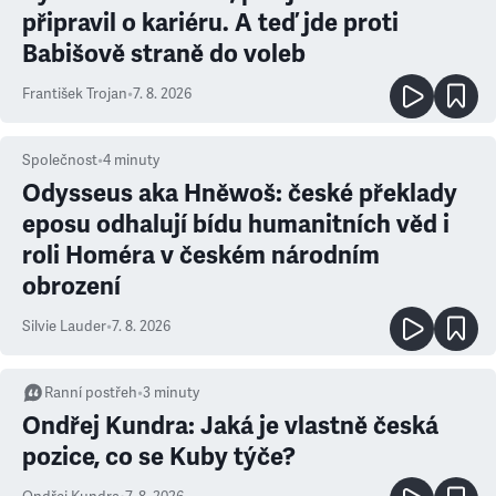
připravil o kariéru. A teď jde proti
Babišově straně do voleb
František Trojan
•
7. 8. 2026
Společnost
•
4
minuty
Odysseus aka Hněwoš: české překlady
eposu odhalují bídu humanitních věd i
roli Homéra v českém národním
obrození
Silvie Lauder
•
7. 8. 2026
Ranní postřeh
•
3
minuty
Ondřej Kundra: Jaká je vlastně česká
pozice, co se Kuby týče?