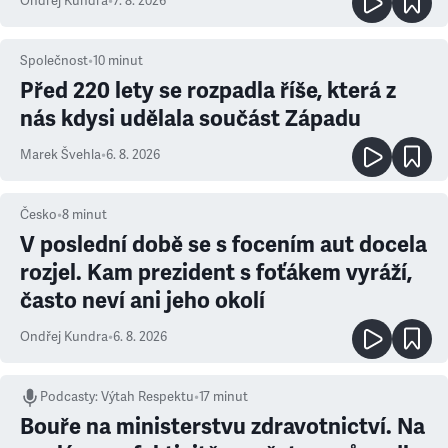
Ondřej Kundra
•
7. 8. 2026
Společnost
•
10
minut
Před 220 lety se rozpadla říše, která z
nás kdysi udělala součást Západu
Marek Švehla
•
6. 8. 2026
Česko
•
8
minut
V poslední době se s focením aut docela
rozjel. Kam prezident s foťákem vyráží,
často neví ani jeho okolí
Ondřej Kundra
•
6. 8. 2026
Podcasty
:
Výtah Respektu
•
17 minut
Bouře na ministerstvu zdravotnictví. Na