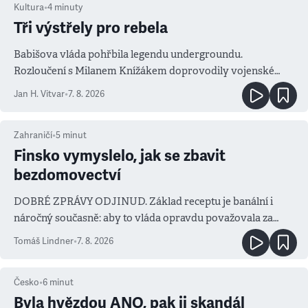
Kultura
•
4
minuty
Tři výstřely pro rebela
Babišova vláda pohřbila legendu undergroundu.
Rozloučení s Milanem Knížákem doprovodily vojenské
salvy i kritika pokrokářů
Jan H. Vitvar
•
7. 8. 2026
Zahraničí
•
5
minut
Finsko vymyslelo, jak se zbavit
bezdomovectví
DOBRÉ ZPRÁVY ODJINUD. Základ receptu je banální i
náročný současně: aby to vláda opravdu považovala za
prioritu
Tomáš Lindner
•
7. 8. 2026
Česko
•
6
minut
Byla hvězdou ANO, pak ji skandál