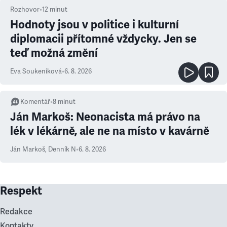
Rozhovor
•
12
minut
Hodnoty jsou v politice i kulturní
diplomacii přítomné vždycky. Jen se
teď možná změní
Eva Soukeníková
•
6. 8. 2026
Komentář
•
8
minut
Ján Markoš: Neonacista má právo na
lék v lékárně, ale ne na místo v kavárně
Ján Markoš
,
Denník N
•
6. 8. 2026
Respekt
Redakce
Kontakty