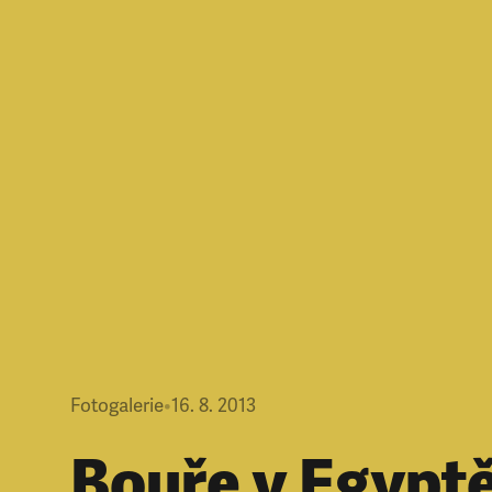
Fotogalerie
•
16. 8. 2013
Bouře v Egypt