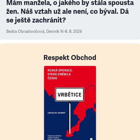
Mám manžela, o jakého by stála spousta
žen. Náš vztah už ale není, co býval. Dá
se ještě zachránit?
Beáta Obradovičová
,
Denník N
•
8. 8. 2026
Respekt Obchod