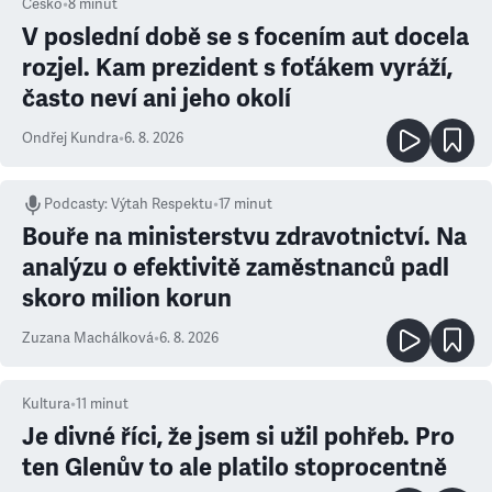
Česko
•
8
minut
V poslední době se s focením aut docela
rozjel. Kam prezident s foťákem vyráží,
často neví ani jeho okolí
Ondřej Kundra
•
6. 8. 2026
Podcasty
:
Výtah Respektu
•
17 minut
Bouře na ministerstvu zdravotnictví. Na
analýzu o efektivitě zaměstnanců padl
skoro milion korun
Zuzana Machálková
•
6. 8. 2026
Kultura
•
11
minut
Je divné říci, že jsem si užil pohřeb. Pro
ten Glenův to ale platilo stoprocentně