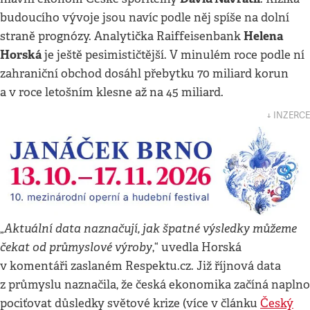
budoucího vývoje jsou navíc podle něj spíše na dolní
Helena
straně prognózy. Analytička Raiffeisenbank
Horská
je ještě pesimističtější. V minulém roce podle ní
zahraniční obchod dosáhl přebytku 70 miliard korun
a v roce letošním klesne až na 45 miliard.
↓ INZERCE
Aktuální data naznačují, jak špatné výsledky můžeme
„
čekat od průmyslové výroby
,“ uvedla Horská
v komentáři zaslaném Respektu.cz. Již říjnová data
z průmyslu naznačila, že česká ekonomika začíná naplno
pociťovat důsledky světové krize (více v článku
Český