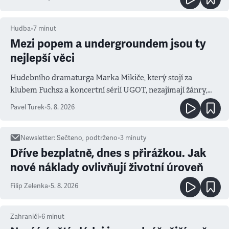
Hudba
•
7
minut
Mezi popem a undergroundem jsou ty
nejlepší věci
Hudebního dramaturga Marka Mikiče, který stojí za
klubem Fuchs2 a koncertní sérií UGOT, nezajímají žánry,
ale atmosféra
Pavel Turek
•
5. 8. 2026
Newsletter
:
Sečteno, podtrženo
•
3
minuty
Dříve bezplatně, dnes s přirážkou. Jak
nové náklady ovlivňují životní úroveň
Filip Zelenka
•
5. 8. 2026
Zahraničí
•
6
minut