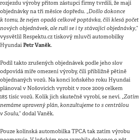
rozjezdu výroby přitom zástupci firmy tvrdili, že mají
Došlo dokonce
objednávky na tři měsíce dopředu. „
k tomu, že nejen opadá celkově poptávka, čili klesá počet
nových objednávek, ale ruší se i ty stávající objednávky
,“
vysvětlil Respektu.cz tiskový mluvčí automobilky
Petr Vaněk
Hyundai
.
Podíl takto zrušených objednávek podle jeho slov
odpovídá míře omezení výroby, čili přibližně pětině
objednaných vozů. Na konci loňského roku Hyundai
plánoval v Nošovicích vyrobit v roce 2009 celkem
Zatím
185 tisíc vozů. Kolik jich skutečně vyrobí, se neví. „
nemáme upravený plán, konzultujeme to s centrálou
v Soulu
,“ dodal Vaněk.
Pouze kolínská automobilka TPCA tak zatím výrobu
neomezuje. V loňském roce vyrobila dokonce o pět