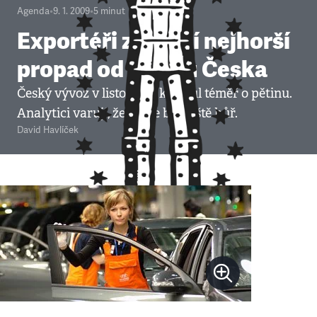
Agenda
•
9. 1. 2009
•
5
minut
Exportéři zažívají nejhorší
propad od vzniku Česka
Český vývoz v listopadu klesnul téměř o pětinu.
Analytici varují, že může být ještě hůř.
David Havlíček