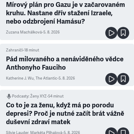
Mírový plán pro Gazu je v začarovaném
kruhu. Nastane dřív stažení Izraele,
nebo odzbrojení Hamásu?
Zuzana Machálková
•
5. 8. 2026
Zahraničí
•
18
minut
Pád milovaného a nenáviděného vědce
Anthonyho Fauciho
Katherine J. Wu
,
The Atlantic
•
5. 8. 2026
Podcasty
:
Ženy XYZ
•
54 minut
Co to je za ženu, když má po porodu
depresi? Proč je nutné začít brát vážně
duševní zdraví matek
Silvie Lauder
,
Markéta Plíhalová
•
5. 8. 2026