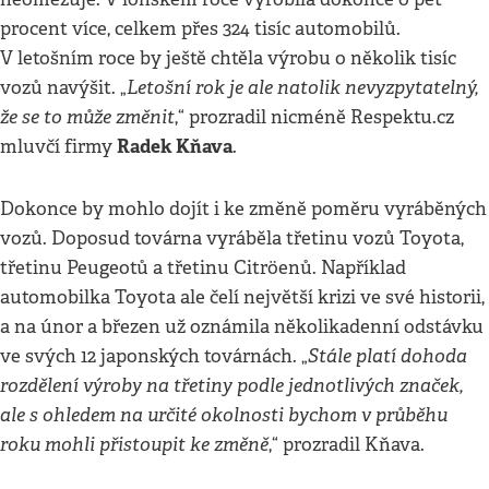
procent více, celkem přes 324 tisíc automobilů.
V letošním roce by ještě chtěla výrobu o několik tisíc
Letošní rok je ale natolik nevyzpytatelný,
vozů navýšit. „
že se to může změnit
,“ prozradil nicméně Respektu.cz
Radek Kňava
mluvčí firmy
.
Dokonce by mohlo dojít i ke změně poměru vyráběných
vozů. Doposud továrna vyráběla třetinu vozů Toyota,
třetinu Peugeotů a třetinu Citröenů. Například
automobilka Toyota ale čelí největší krizi ve své historii,
a na únor a březen už oznámila několikadenní odstávku
Stále platí dohoda
ve svých 12 japonských továrnách. „
rozdělení výroby na třetiny podle jednotlivých značek,
ale s ohledem na určité okolnosti bychom v průběhu
roku mohli přistoupit ke změně
,“ prozradil Kňava.