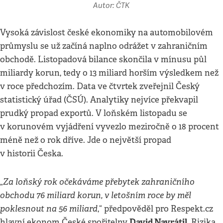
Autor: ČTK
Vysoká závislost české ekonomiky na automobilovém
průmyslu se už začíná naplno odrážet v zahraničním
obchodě. Listopadová bilance skončila v mínusu půl
miliardy korun, tedy o 13 miliard horším výsledkem než
v roce předchozím. Data ve čtvrtek zveřejnil Český
statistický úřad (ČSÚ). Analytiky nejvíce překvapil
prudký propad exportů. V loňském listopadu se
v korunovém vyjádření vyvezlo meziročně o 18 procent
méně než o rok dříve. Jde o největší propad
v historii Česka.
Za loňský rok očekáváme přebytek zahraničního
„
obchodu 76 miliard korun, v letošním roce by měl
poklesnout na 56 miliard
,“ předpověděl pro Respekt.cz
David Navrátil
hlavní ekonom České spořitelny
. Rizika