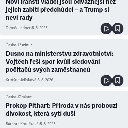
Noví íránští vládci jsou odvážnější než
jejich zabití předchůdci – a Trump si
neví rady
Tomáš Lindner
•
5. 8. 2026
Česko
•
12
minut
Dusno na ministerstvu zdravotnictví:
Vojtěch řeší spor kvůli sledování
počítačů svých zaměstnanců
Kristýna Jelínková
•
5. 8. 2026
Česko
•
17
minut
Prokop Pithart: Příroda v nás probouzí
divokost, která sytí duši
Barbora Kroužková
•
5. 8. 2026