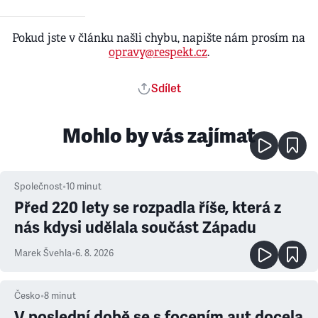
Pokud jste v článku našli chybu, napište nám prosím na
opravy@respekt.cz
.
Sdílet
Mohlo by vás zajímat
Společnost
•
10
minut
Před 220 lety se rozpadla říše, která z
nás kdysi udělala součást Západu
Marek Švehla
•
6. 8. 2026
Česko
•
8
minut
V poslední době se s focením aut docela