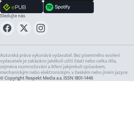
Sledujte nás
Autorská práva vykonává vydavatel. Bez písemného svolení
vydavatele je zakázáno jakékoli užití částí nebo celku díla,
zejména rozmnožování a šíření jakýmkoli způsobem,
mechanickým nebo elektronickým, v českém nebo jiném jazyce.
© Copyright Respekt Media a.s. ISSN 1801-1446