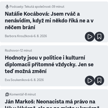
Podcasty
:
Tekutá společnost
•
39 minut
Natálie Kocábová: Jsem rváč a
nenávidím, když mi někdo říká ne a v
něčem brání
Barbora Kroužková
•
6. 8. 2026
Rozhovor
•
12
minut
Hodnoty jsou v politice i kulturní
diplomacii přítomné vždycky. Jen se
teď možná změní
Eva Soukeníková
•
6. 8. 2026
Komentář
•
8
minut
Ján Markoš: Neonacista má právo na