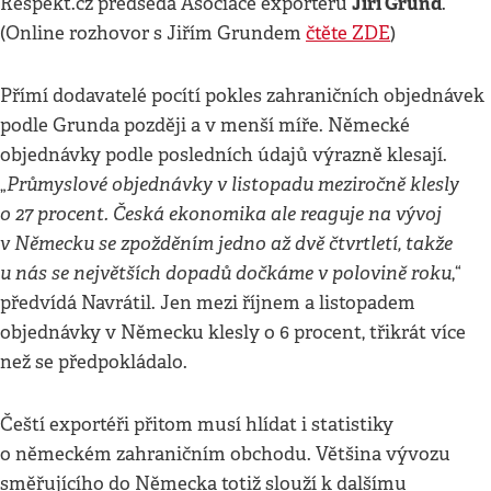
Jiří Grund
Respekt.cz předseda Asociace exportérů
.
(Online rozhovor s Jiřím Grundem
čtěte ZDE
)
Přímí dodavatelé pocítí pokles zahraničních objednávek
podle Grunda později a v menší míře. Německé
objednávky podle posledních údajů výrazně klesají.
Průmyslové objednávky v listopadu meziročně klesly
„
o 27 procent. Česká ekonomika ale reaguje na vývoj
v Německu se zpožděním jedno až dvě čtvrtletí, takže
u nás se největších dopadů dočkáme v polovině roku
,“
předvídá Navrátil. Jen mezi říjnem a listopadem
objednávky v Německu klesly o 6 procent, třikrát více
než se předpokládalo.
Čeští exportéři přitom musí hlídat i statistiky
o německém zahraničním obchodu. Většina vývozu
směřujícího do Německa totiž slouží k dalšímu