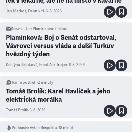
lék v lékárně, ale ne na místo v kavárně
Ján Markoš
,
Denník N
•
6. 8. 2026
Newsletter
:
Plamínková
•
7
minut
Plamínková: Boj o Senát odstartoval,
Vávrovci versus vláda a další Turkův
hvězdný týden
Kristýna Jelínková
,
František Trojan
•
6. 8. 2026
Ranní postřeh
•
2
minuty
Tomáš Brolík: Karel Havlíček a jeho
elektrická morálka
Tomáš Brolík
•
6. 8. 2026
Podcasty
:
Výtah Respektu
•
18 minut