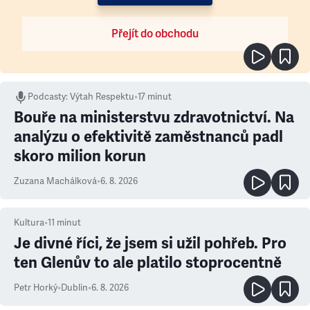
Přejít do obchodu
Podcasty
:
Výtah Respektu
•
17 minut
Bouře na ministerstvu zdravotnictví. Na
analýzu o efektivitě zaměstnanců padl
skoro milion korun
Zuzana Machálková
•
6. 8. 2026
Kultura
•
11
minut
Je divné říci, že jsem si užil pohřeb. Pro
ten Glenův to ale platilo stoprocentně
Petr Horký
•
Dublin
•
6. 8. 2026