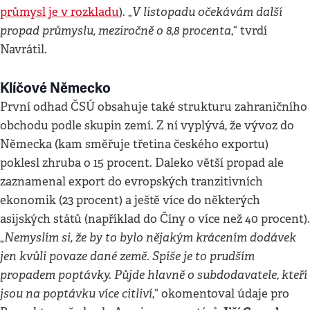
V listopadu očekávám další
průmysl je v rozkladu
). „
propad průmyslu, meziročně o 8,8 procenta
,“ tvrdí
Navrátil.
Klíčové Německo
První odhad ČSÚ obsahuje také strukturu zahraničního
obchodu podle skupin zemí. Z ní vyplývá, že vývoz do
Německa (kam směřuje třetina českého exportu)
poklesl zhruba o 15 procent. Daleko větší propad ale
zaznamenal export do evropských tranzitivních
ekonomik (23 procent) a ještě více do některých
asijských států (například do Číny o více než 40 procent).
Nemyslím si, že by to bylo nějakým krácením dodávek
„
jen kvůli povaze dané země. Spíše je to prudším
propadem poptávky. Půjde hlavně o subdodavatele, kteří
jsou na poptávku více citliví
,“ okomentoval údaje pro