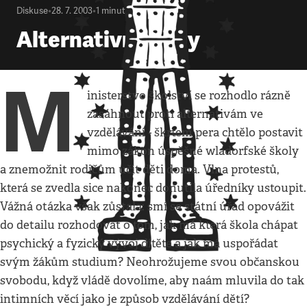
Diskuse
•
28. 7. 2003
•
1
minuta
Alternativní školy
M
inisterstvo školství se rozhodlo rázně
zasáhnout proti alternativám ve
vzdělávání - škrtem pera chtělo postavit
mimo zákon úspěšné wladorfské školy
a znemožnit rodičům učit děti doma. Vlna protestů,
která se zvedla sice nakonec donutila úředníky ustoupit.
Vážná otázka však zůstala: smí se státní úřad opovážit
do detailu rozhodovat o tom, jak má která škola chápat
psychický a fyzický vývoj dítěte a jak má uspořádat
svým žákům studium? Neohrožujeme svou občanskou
svobodu, když vládě dovolíme, aby naám mluvila do tak
intimních věcí jako je způsob vzdělávání dětí?