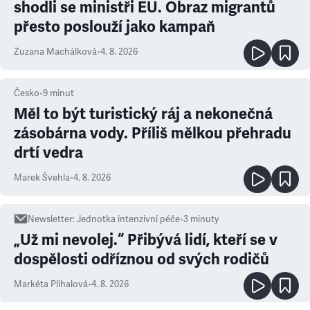
shodli se ministři EU. Obraz migrantů
přesto poslouží jako kampaň
Zuzana Machálková
•
4. 8. 2026
Česko
•
9
minut
Měl to být turistický ráj a nekonečná
zásobárna vody. Příliš mělkou přehradu
drtí vedra
Marek Švehla
•
4. 8. 2026
Newsletter
:
Jednotka intenzivní péče
•
3
minuty
„Už mi nevolej.“ Přibývá lidí, kteří se v
dospělosti odříznou od svých rodičů
Markéta Plíhalová
•
4. 8. 2026