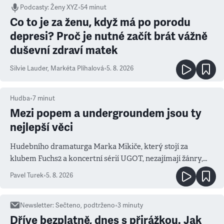
Podcasty
:
Ženy XYZ
•
54 minut
Co to je za ženu, když má po porodu
depresi? Proč je nutné začít brát vážně
duševní zdraví matek
Silvie Lauder
,
Markéta Plíhalová
•
5. 8. 2026
Hudba
•
7
minut
Mezi popem a undergroundem jsou ty
nejlepší věci
Hudebního dramaturga Marka Mikiče, který stojí za
klubem Fuchs2 a koncertní sérií UGOT, nezajímají žánry,
ale atmosféra
Pavel Turek
•
5. 8. 2026
Newsletter
:
Sečteno, podtrženo
•
3
minuty
Dříve bezplatně, dnes s přirážkou. Jak