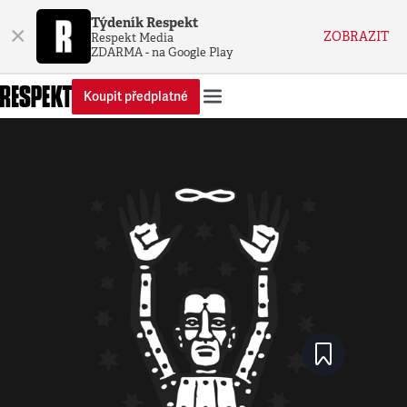
Týdeník Respekt
×
ZOBRAZIT
Respekt Media
ZDARMA - na Google Play
Koupit předplatné