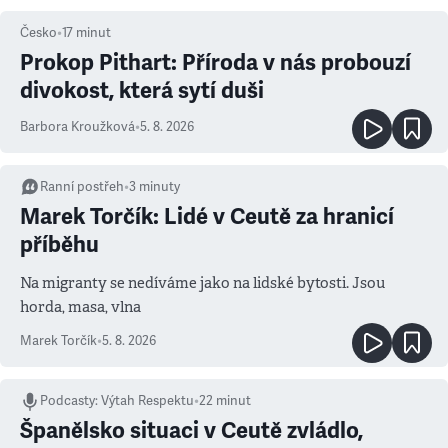
Česko
•
17
minut
Prokop Pithart: Příroda v nás probouzí
divokost, která sytí duši
Barbora Kroužková
•
5. 8. 2026
Ranní postřeh
•
3
minuty
Marek Torčík: Lidé v Ceutě za hranicí
příběhu
Na migranty se nedíváme jako na lidské bytosti. Jsou
horda, masa, vlna
Marek Torčík
•
5. 8. 2026
Podcasty
:
Výtah Respektu
•
22 minut
Španělsko situaci v Ceutě zvládlo,