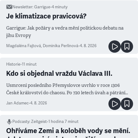
Newsletter
:
Garrigue
•
4
minuty
Je klimatizace pravicová?
Garrigue: Jak požáry a vedra mění politickou debatu na
jihu Evropy
Magdaléna Fajtová
,
Dominika Perlínová
•
4. 8. 2026
Historie
•
11
minut
Kdo si objednal vraždu Václava III.
Usmrcení posledního Přemyslovce uvrhlo v roce 1306
České království do chaosu. Po 720 letech úvah a pátrání
známe jména podezřelých
Jan Adamec
•
4. 8. 2026
Podcasty
:
Zeitgeist
•
1 hodina 7 minut
Ohříváme Zemi a koloběh vody se mění.