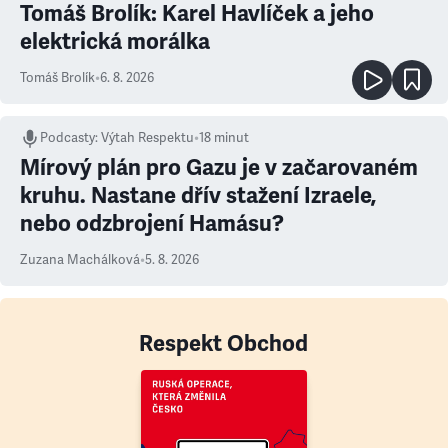
Tomáš Brolík: Karel Havlíček a jeho
elektrická morálka
Tomáš Brolík
•
6. 8. 2026
Podcasty
:
Výtah Respektu
•
18 minut
Mírový plán pro Gazu je v začarovaném
kruhu. Nastane dřív stažení Izraele,
nebo odzbrojení Hamásu?
Zuzana Machálková
•
5. 8. 2026
Respekt Obchod