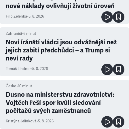
nové náklady ovlivňují životní úroveň
Filip Zelenka
•
5. 8. 2026
Zahraničí
•
6
minut
Noví íránští vládci jsou odvážnější než
jejich zabití předchůdci – a Trump si
neví rady
Tomáš Lindner
•
5. 8. 2026
Česko
•
10
minut
Dusno na ministerstvu zdravotnictví:
Vojtěch řeší spor kvůli sledování
počítačů svých zaměstnanců
Kristýna Jelínková
•
5. 8. 2026