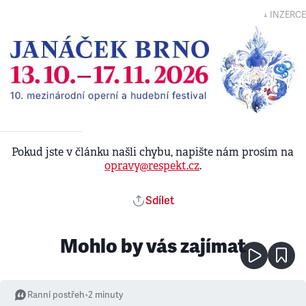
↓ INZERCE
Pokud jste v článku našli chybu, napište nám prosím na
opravy@respekt.cz
.
Sdílet
Mohlo by vás zajímat
Ranní postřeh
•
2
minuty