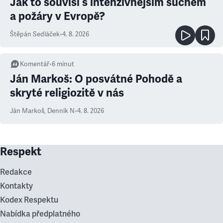
Jak to souvisí s intenzivnějším suchem
a požáry v Evropě?
Štěpán Sedláček
•
4. 8. 2026
Komentář
•
6
minut
Ján Markoš: O posvátné Pohodě a
skryté religiozitě v nás
Ján Markoš
,
Denník N
•
4. 8. 2026
Respekt
Redakce
Kontakty
Kodex Respektu
Nabídka předplatného