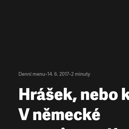
Denní menu
•
14. 6. 2017
•
2
minuty
Hrášek, nebo 
V německé