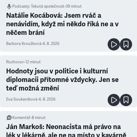
Podcasty
:
Tekutá společnost
•
39 minut
Natálie Kocábová: Jsem rváč a
nenávidím, když mi někdo říká ne a v
něčem brání
Barbora Kroužková
•
6. 8. 2026
Rozhovor
•
12
minut
Hodnoty jsou v politice i kulturní
diplomacii přítomné vždycky. Jen se
teď možná změní
Eva Soukeníková
•
6. 8. 2026
Komentář
•
8
minut
Ján Markoš: Neonacista má právo na
lék v lékárně, ale ne na místo v kavárně