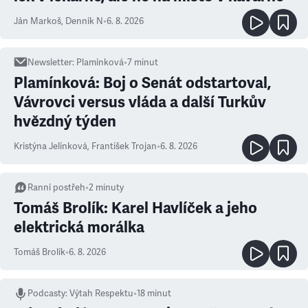
Ján Markoš
,
Denník N
•
6. 8. 2026
Newsletter
:
Plamínková
•
7
minut
Plamínková: Boj o Senát odstartoval,
Vávrovci versus vláda a další Turkův
hvězdný týden
Kristýna Jelínková
,
František Trojan
•
6. 8. 2026
Ranní postřeh
•
2
minuty
Tomáš Brolík: Karel Havlíček a jeho
elektrická morálka
Tomáš Brolík
•
6. 8. 2026
Podcasty
:
Výtah Respektu
•
18 minut