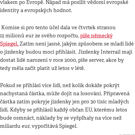
vlakem po Evropě. Nápad má posílit vědomí evropské
identity a evropských hodnot.
Komise si pro tento účel dala ve čtvrtek stranou
12 milionů eur ze svého rozpočtu,
píše německý
Spiegel.
Zatím není jasné, jakým způsobem se mladí lidé
o jízdenky budou moci přihlásit. Jízdenky Interrail mají
dostat lidé narození v roce 2000, píše server, akce by
tedy měla začít platit už letos v létě.
Pokud se přihlásí více lidí, než kolik dokáže pokrýt
nachystaná částka, může dojít na losování. Připravená
částka zatím pokryje jízdenky jen pro 30 tisíc mladých
lidí. Kdyby se přihlásil každý občan EU, kterému letos
bude osmnáct, náklady by se vyšplhaly na více než
miliardu eur, vypočítává Spiegel.