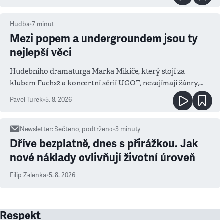
Hudba
•
7
minut
Mezi popem a undergroundem jsou ty
nejlepší věci
Hudebního dramaturga Marka Mikiče, který stojí za
klubem Fuchs2 a koncertní sérií UGOT, nezajímají žánry,
ale atmosféra
Pavel Turek
•
5. 8. 2026
Newsletter
:
Sečteno, podtrženo
•
3
minuty
Dříve bezplatně, dnes s přirážkou. Jak
nové náklady ovlivňují životní úroveň
Filip Zelenka
•
5. 8. 2026
Respekt