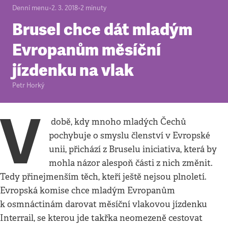
Denní menu
•
2. 3. 2018
•
2
minuty
Brusel chce dát mladým
Evropanům měsíční
jízdenku na vlak
Petr Horký
V
době, kdy mnoho mladých Čechů
pochybuje o smyslu členství v Evropské
unii, přichází z Bruselu iniciativa, která by
mohla názor alespoň části z nich změnit.
Tedy přinejmenším těch, kteří ještě nejsou plnoletí.
Evropská komise chce mladým Evropanům
k osmnáctinám darovat měsíční vlakovou jízdenku
Interrail, se kterou jde takřka neomezeně cestovat