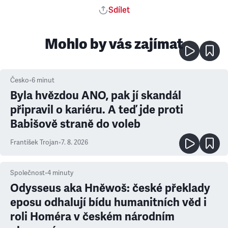
Sdílet
Mohlo by vás zajímat
Česko
•
6
minut
Byla hvězdou ANO, pak jí skandál
připravil o kariéru. A teď jde proti
Babišově straně do voleb
František Trojan
•
7. 8. 2026
Společnost
•
4
minuty
Odysseus aka Hněwoš: české překlady
eposu odhalují bídu humanitních věd i
roli Homéra v českém národním