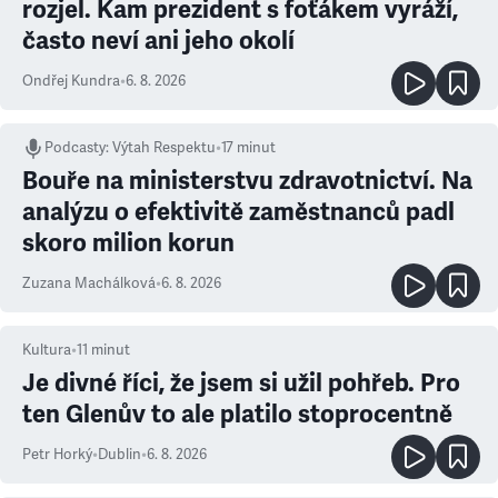
rozjel. Kam prezident s foťákem vyráží,
často neví ani jeho okolí
Ondřej Kundra
•
6. 8. 2026
Podcasty
:
Výtah Respektu
•
17 minut
Bouře na ministerstvu zdravotnictví. Na
analýzu o efektivitě zaměstnanců padl
skoro milion korun
Zuzana Machálková
•
6. 8. 2026
Kultura
•
11
minut
Je divné říci, že jsem si užil pohřeb. Pro
ten Glenův to ale platilo stoprocentně
Petr Horký
•
Dublin
•
6. 8. 2026