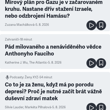
Mírový plán pro Gazu je v začarovaném
kruhu. Nastane dřív stažení Izraele,
nebo odzbrojení Hamásu?
Zuzana Machálková
•
5. 8. 2026
Zahraničí
•
18
minut
Pád milovaného a nenáviděného vědce
Anthonyho Fauciho
Katherine J. Wu
,
The Atlantic
•
5. 8. 2026
Podcasty
:
Ženy XYZ
•
54 minut
Co to je za ženu, když má po porodu
depresi? Proč je nutné začít brát vážně
duševní zdraví matek
Silvie Lauder
,
Markéta Plíhalová
•
5. 8. 2026