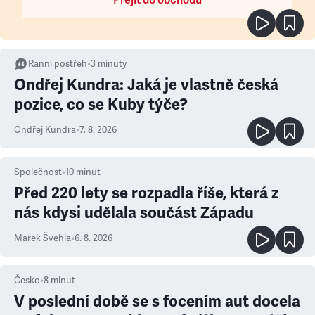
Přejít do obchodu
Ranní postřeh
•
3
minuty
Ondřej Kundra: Jaká je vlastně česká
pozice, co se Kuby týče?
Ondřej Kundra
•
7. 8. 2026
Společnost
•
10
minut
Před 220 lety se rozpadla říše, která z
nás kdysi udělala součást Západu
Marek Švehla
•
6. 8. 2026
Česko
•
8
minut
V poslední době se s focením aut docela