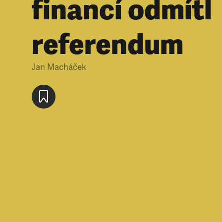
financí odmítl
referendum
Jan Macháček