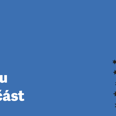
ku
část