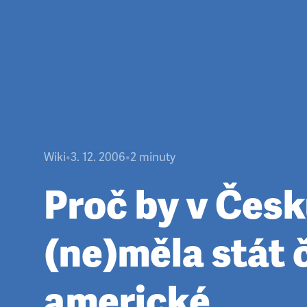
Wiki
•
3. 12. 2006
•
2
minuty
Proč by v Čes
(ne)měla stát 
americké