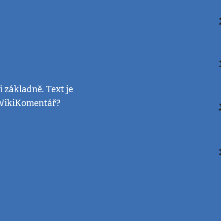
i základně. Text je
 WikiKomentář?