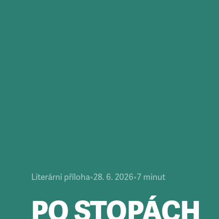
Literární příloha
•
28. 6. 2026
•
7
minut
PO STOPÁCH