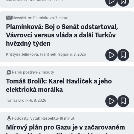
Newsletter
:
Plamínková
•
7
minut
Plamínková: Boj o Senát odstartoval,
Vávrovci versus vláda a další Turkův
hvězdný týden
Kristýna Jelínková
,
František Trojan
•
6. 8. 2026
Ranní postřeh
•
2
minuty
Tomáš Brolík: Karel Havlíček a jeho
elektrická morálka
Tomáš Brolík
•
6. 8. 2026
Podcasty
:
Výtah Respektu
•
18 minut
Mírový plán pro Gazu je v začarovaném