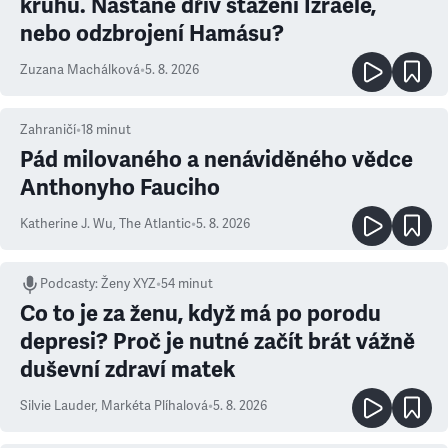
kruhu. Nastane dřív stažení Izraele,
nebo odzbrojení Hamásu?
Zuzana Machálková
•
5. 8. 2026
Zahraničí
•
18
minut
Pád milovaného a nenáviděného vědce
Anthonyho Fauciho
Katherine J. Wu
,
The Atlantic
•
5. 8. 2026
Podcasty
:
Ženy XYZ
•
54 minut
Co to je za ženu, když má po porodu
depresi? Proč je nutné začít brát vážně
duševní zdraví matek
Silvie Lauder
,
Markéta Plíhalová
•
5. 8. 2026