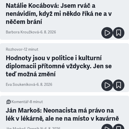
Natálie Kocábová: Jsem rváč a
nenávidím, když mi někdo říká ne a v
něčem brání
Barbora Kroužková
•
6. 8. 2026
Rozhovor
•
12
minut
Hodnoty jsou v politice i kulturní
diplomacii přítomné vždycky. Jen se
teď možná změní
Eva Soukeníková
•
6. 8. 2026
Komentář
•
8
minut
Ján Markoš: Neonacista má právo na
lék v lékárně, ale ne na místo v kavárně
Ján Markoš
,
Denník N
•
6. 8. 2026