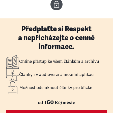
Předplaťte si Respekt
a nepřicházejte o cenné
informace.
Online přístup ke všem článkům a archivu
Články i v audioverzi a mobilní aplikaci
Možnost odemknout články pro blízké
160
od
Kč/měsíc