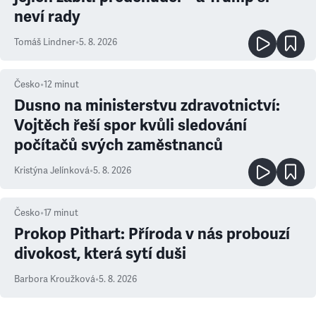
neví rady
Tomáš Lindner
•
5. 8. 2026
Česko
•
12
minut
Dusno na ministerstvu zdravotnictví:
Vojtěch řeší spor kvůli sledování
počítačů svých zaměstnanců
Kristýna Jelínková
•
5. 8. 2026
Česko
•
17
minut
Prokop Pithart: Příroda v nás probouzí
divokost, která sytí duši
Barbora Kroužková
•
5. 8. 2026