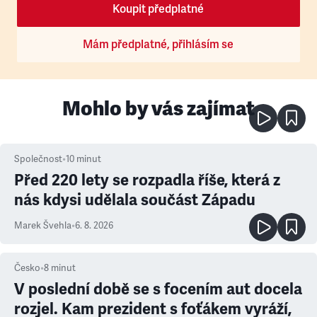
Koupit předplatné
Mám předplatné, přihlásím se
Mohlo by vás zajímat
Společnost
•
10
minut
Před 220 lety se rozpadla říše, která z
nás kdysi udělala součást Západu
Marek Švehla
•
6. 8. 2026
Česko
•
8
minut
V poslední době se s focením aut docela
rozjel. Kam prezident s foťákem vyráží,