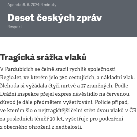
Agenda
•
9. 6. 2024
•
4
minuty
Deset českých zpráv
Respekt
Tragická srážka vlaků
V Pardubicích se čelně srazil rychlík společnosti
RegioJet, ve kterém jelo 380 cestujících, a nákladní vlak.
Nehoda si vyžádala čtyři mrtvé a 27 zraněných. Podle
Drážní inspekce přejel expres návěstidlo na červenou,
důvod je dále předmětem vyšetřování. Policie případ,
ve kterém šlo o nejtragičtější čelní střet dvou vlaků v ČR
za posledních téměř 30 let, vyšetřuje pro podezření
z obecného ohrožení z nedbalosti.