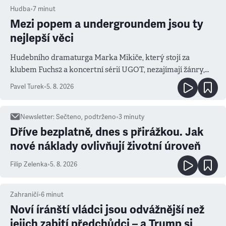
Hudba
•
7
minut
Mezi popem a undergroundem jsou ty
nejlepší věci
Hudebního dramaturga Marka Mikiče, který stojí za
klubem Fuchs2 a koncertní sérií UGOT, nezajímají žánry,
ale atmosféra
Pavel Turek
•
5. 8. 2026
Newsletter
:
Sečteno, podtrženo
•
3
minuty
Dříve bezplatně, dnes s přirážkou. Jak
nové náklady ovlivňují životní úroveň
Filip Zelenka
•
5. 8. 2026
Zahraničí
•
6
minut
Noví íránští vládci jsou odvážnější než
jejich zabití předchůdci – a Trump si