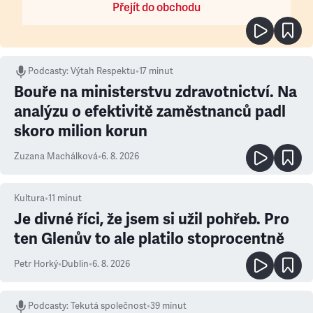
Přejít do obchodu
Podcasty
:
Výtah Respektu
•
17 minut
Bouře na ministerstvu zdravotnictví. Na
analýzu o efektivitě zaměstnanců padl
skoro milion korun
Zuzana Machálková
•
6. 8. 2026
Kultura
•
11
minut
Je divné říci, že jsem si užil pohřeb. Pro
ten Glenův to ale platilo stoprocentně
Petr Horký
•
Dublin
•
6. 8. 2026
Podcasty
:
Tekutá společnost
•
39 minut