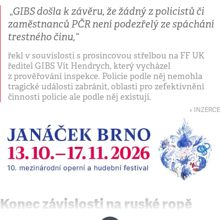
„GIBS došla k závěru, že žádný z policistů či
zaměstnanců PČR není podezřelý ze spáchání
trestného činu,“
řekl v souvislosti s prosincovou střelbou na FF UK
ředitel GIBS Vít Hendrych, který vycházel
z prověřování inspekce. Policie podle něj nemohla
tragické události zabránit, oblasti pro zefektivnění
činnosti policie ale podle něj existují.
↓ INZERCE
Konec závislosti na ruské ropě