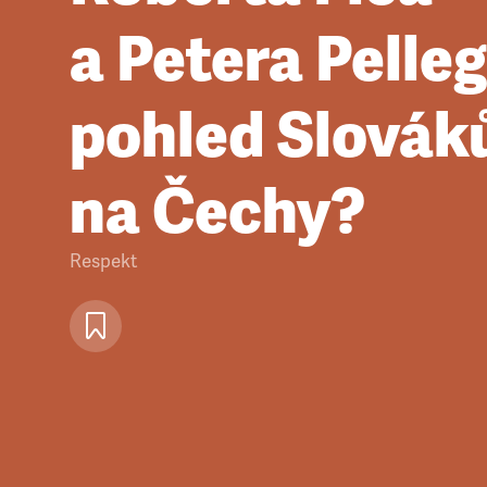
a Petera Pelle
pohled Slovák
na Čechy?
Respekt