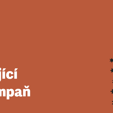
ící
ampaň