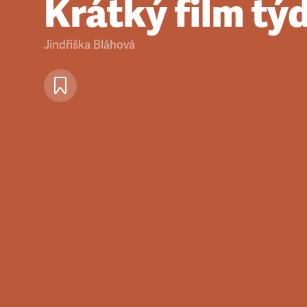
Krátký film tý
Jindřiška Bláhová