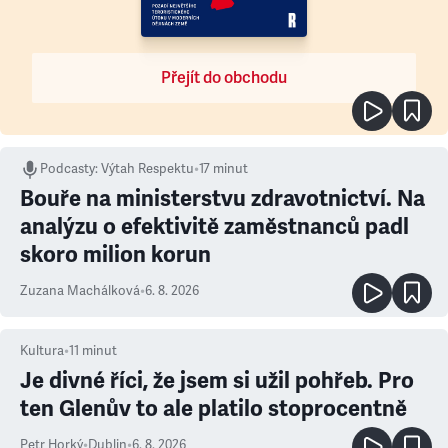
Přejít do obchodu
Podcasty
:
Výtah Respektu
•
17 minut
Bouře na ministerstvu zdravotnictví. Na
analýzu o efektivitě zaměstnanců padl
skoro milion korun
Zuzana Machálková
•
6. 8. 2026
Kultura
•
11
minut
Je divné říci, že jsem si užil pohřeb. Pro
ten Glenův to ale platilo stoprocentně
Petr Horký
•
Dublin
•
6. 8. 2026