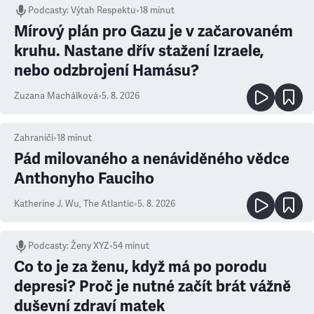
Podcasty
:
Výtah Respektu
•
18 minut
Mírový plán pro Gazu je v začarovaném
kruhu. Nastane dřív stažení Izraele,
nebo odzbrojení Hamásu?
Zuzana Machálková
•
5. 8. 2026
Zahraničí
•
18
minut
Pád milovaného a nenáviděného vědce
Anthonyho Fauciho
Katherine J. Wu
,
The Atlantic
•
5. 8. 2026
Podcasty
:
Ženy XYZ
•
54 minut
Co to je za ženu, když má po porodu
depresi? Proč je nutné začít brát vážně
duševní zdraví matek