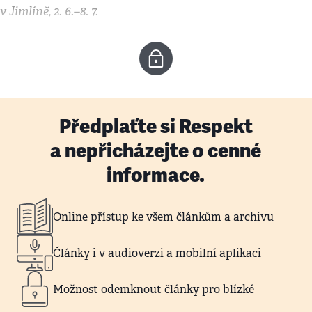
v Jimlíně, 2. 6.–8. 7.
Předplaťte si Respekt
a nepřicházejte o cenné
informace.
Online přístup ke všem článkům a archivu
Články i v audioverzi a mobilní aplikaci
Možnost odemknout články pro blízké