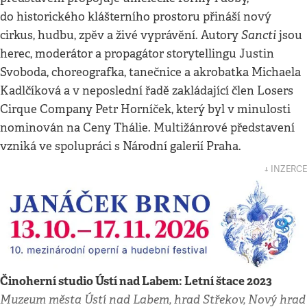
do historického klášterního prostoru přináší nový
Sancti
cirkus, hudbu, zpěv a živé vyprávění. Autory
jsou
herec, moderátor a propagátor storytellingu Justin
Svoboda, choreografka, tanečnice a akrobatka Michaela
Kadlčíková a v neposlední řadě zakládající člen Losers
Cirque Company Petr Horníček, který byl v minulosti
nominován na Ceny Thálie. Multižánrové představení
vzniká ve spolupráci s Národní galerií Praha.
↓ INZERCE
Činoherní studio Ústí nad Labem: Letní štace 2023
Muzeum města Ústí nad Labem, hrad Střekov, Nový hrad