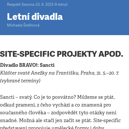
Respekt Sezona
•
23. 6. 2023
•
9
minut
Letní divadla
Michaela Šedinová
SITE-SPECIFIC PROJEKTY APOD.
Divadlo BRAVO!: Sancti
Klášter svaté Anežky na Františku, Praha, 31. 5.–20. 7.
(vybrané termíny)
Sancti – svatý. Co je to posvátno? Můžeme se ptát,
odkud pramení, z čeho vychází a co znamená pro
současného člověka – zodpovědět tyto otázky není
snadné. Možná ale stačí jen začít se ptát. Site-specific
představení propojuje umělecké formy i doby,