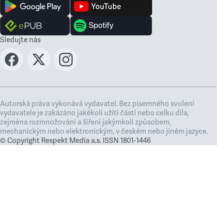
Sledujte nás
Autorská práva vykonává vydavatel. Bez písemného svolení
vydavatele je zakázáno jakékoli užití částí nebo celku díla,
zejména rozmnožování a šíření jakýmkoli způsobem,
mechanickým nebo elektronickým, v českém nebo jiném jazyce.
© Copyright Respekt Media a.s. ISSN 1801-1446