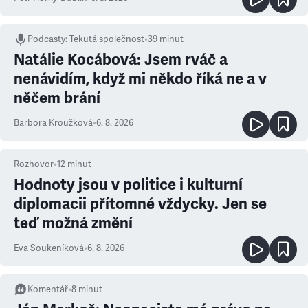
Podcasty
:
Tekutá společnost
•
39 minut
Natálie Kocábová: Jsem rváč a
nenávidím, když mi někdo říká ne a v
něčem brání
Barbora Kroužková
•
6. 8. 2026
Rozhovor
•
12
minut
Hodnoty jsou v politice i kulturní
diplomacii přítomné vždycky. Jen se
teď možná změní
Eva Soukeníková
•
6. 8. 2026
Komentář
•
8
minut