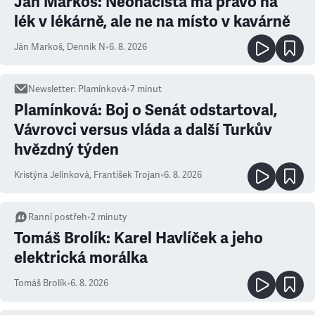
Ján Markoš: Neonacista má právo na
lék v lékárně, ale ne na místo v kavárně
Ján Markoš
,
Denník N
•
6. 8. 2026
Newsletter
:
Plamínková
•
7
minut
Plamínková: Boj o Senát odstartoval,
Vávrovci versus vláda a další Turkův
hvězdný týden
Kristýna Jelínková
,
František Trojan
•
6. 8. 2026
Ranní postřeh
•
2
minuty
Tomáš Brolík: Karel Havlíček a jeho
elektrická morálka
Tomáš Brolík
•
6. 8. 2026