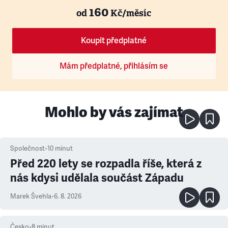
160
od
Kč/měsíc
Koupit předplatné
Mám předplatné, přihlásím se
Mohlo by vás zajímat
Společnost
•
10
minut
Před 220 lety se rozpadla říše, která z
nás kdysi udělala součást Západu
Marek Švehla
•
6. 8. 2026
Česko
•
8
minut