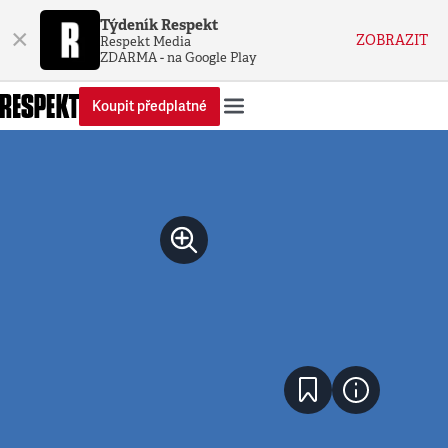
Týdeník Respekt
×
ZOBRAZIT
Respekt Media
ZDARMA - na Google Play
Koupit předplatné