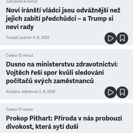
Zahraničí
•
6
minut
Noví íránští vládci jsou odvážnější než
jejich zabití předchůdci – a Trump si
neví rady
Tomáš Lindner
•
5. 8. 2026
Česko
•
12
minut
Dusno na ministerstvu zdravotnictví:
Vojtěch řeší spor kvůli sledování
počítačů svých zaměstnanců
Kristýna Jelínková
•
5. 8. 2026
Česko
•
17
minut
Prokop Pithart: Příroda v nás probouzí
divokost, která sytí duši