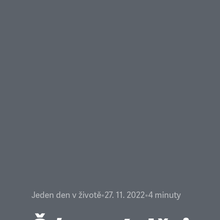
Jeden den v životě
•
27. 11. 2022
•
4
minuty