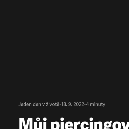
Jeden den v životě
•
18. 9. 2022
•
4
minuty
Můj piercingo