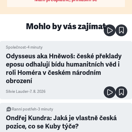
Mohlo by vás zajímat
Společnost
•
4
minuty
Odysseus aka Hněwoš: české překlady
eposu odhalují bídu humanitních věd i
roli Homéra v českém národním
obrození
Silvie Lauder
•
7. 8. 2026
Ranní postřeh
•
3
minuty
Ondřej Kundra: Jaká je vlastně česká
pozice, co se Kuby týče?