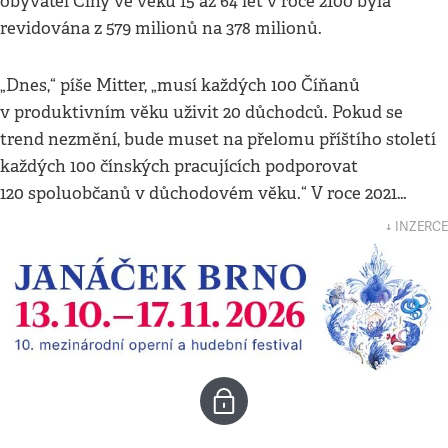
obyvatel Číny ve věku 15 až 64 let v roce 2100 byla
revidována z 579 milionů na 378 milionů.
„Dnes,“ píše Mitter, „musí každých 100 Číňanů
v produktivním věku uživit 20 důchodců. Pokud se
trend nezmění, bude muset na přelomu příštího století
každých 100 čínských pracujících podporovat
120 spoluobčanů v důchodovém věku.“ V roce 2021…
↓ INZERCE