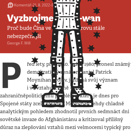
Komentář
•
21. 8. 2022
•
5
minut
Vyzbrojme Tchaj-wan
Proč bude Čína ve vztahuk ostrovu stále
nebezpečnější
George F. Will
P
řed lety, přesně 10. ledna 1980, pronesl známý
demokratický senátor Daniel Patrick
Moynihan projev, jenž má svůj význam
i ve vztahu k Číně – tedy
zahraničněpolitickému problému, který je dnes pro
Spojené státy zcela zásadní. Moynihan tehdy chladně
analytickým pohledem zhodnotil prvních sedmnáct dní
sovětské invaze do Afghánistánu a kritizoval přílišný
důraz na zlepšování vztahů mezi velmocemi typický pro