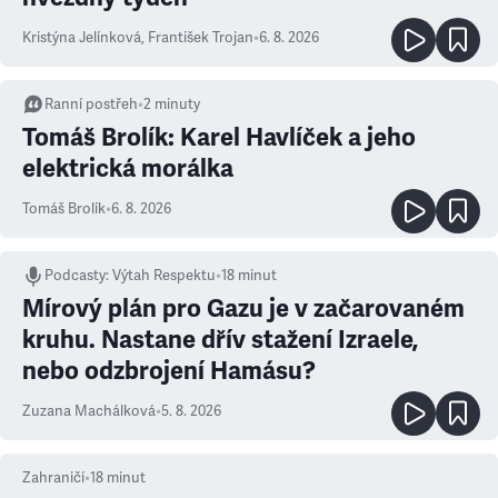
Kristýna Jelínková
,
František Trojan
•
6. 8. 2026
Ranní postřeh
•
2
minuty
Tomáš Brolík: Karel Havlíček a jeho
elektrická morálka
Tomáš Brolík
•
6. 8. 2026
Podcasty
:
Výtah Respektu
•
18 minut
Mírový plán pro Gazu je v začarovaném
kruhu. Nastane dřív stažení Izraele,
nebo odzbrojení Hamásu?
Zuzana Machálková
•
5. 8. 2026
Zahraničí
•
18
minut