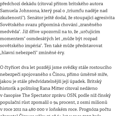
předchozí dekádu (citoval přitom britského autora
Samuela Johnsona, který psal o „triumfu naděje nad
zkušeností“). Senátor ještě dodal, že stoupající agresivita
Sovětského svazu připomíná chování „zraněného
medvěda“. Již dříve upozornil na to, že „určujícím
momentem“ osmdesátých let „může být rozpad
sovětského impéria“. Ten také může představovat
„hlavní nebezpečí“ zmíněné éry.
O čtyřicet dva let později jsme svědky stále rostoucího
nebezpečí spojovaného s Čínou, přímo úměrně míře,
jakou je stále předvídatelnější její úpadek. Britský
historik a politolog Rana Mitter citoval nedávno
v časopise The Spectator zprávu OSN, podle níž čínský
populační růst zpomalil o 94 procent, z osmi milionů
v roce 2011 na 480 000 v loňském roce. Prognóza počtu