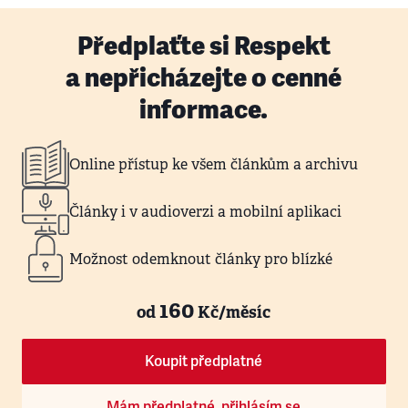
Předplaťte si Respekt
a nepřicházejte o cenné
informace.
Online přístup ke všem článkům a archivu
Články i v audioverzi a mobilní aplikaci
Možnost odemknout články pro blízké
160
od
Kč/měsíc
Koupit předplatné
Mám předplatné, přihlásím se