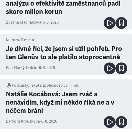
analýzu o efektivitě zaměstnanců padl
skoro milion korun
Zuzana Machálková
•
6. 8. 2026
Kultura
•
11
minut
Je divné říci, že jsem si užil pohřeb. Pro
ten Glenův to ale platilo stoprocentně
Petr Horký
•
Dublin
•
6. 8. 2026
Podcasty
:
Tekutá společnost
•
39 minut
Natálie Kocábová: Jsem rváč a
nenávidím, když mi někdo říká ne a v
něčem brání
Barbora Kroužková
•
6. 8. 2026