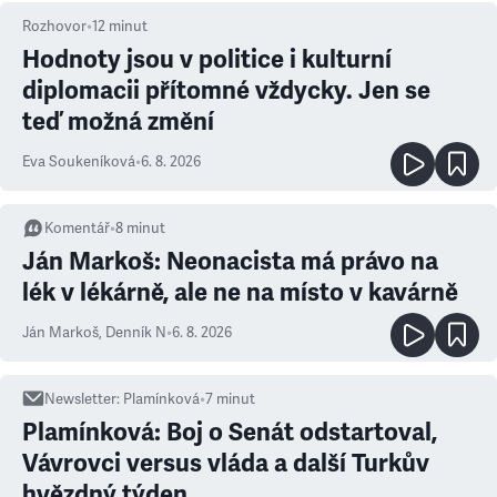
Rozhovor
•
12
minut
Hodnoty jsou v politice i kulturní
diplomacii přítomné vždycky. Jen se
teď možná změní
Eva Soukeníková
•
6. 8. 2026
Komentář
•
8
minut
Ján Markoš: Neonacista má právo na
lék v lékárně, ale ne na místo v kavárně
Ján Markoš
,
Denník N
•
6. 8. 2026
Newsletter
:
Plamínková
•
7
minut
Plamínková: Boj o Senát odstartoval,
Vávrovci versus vláda a další Turkův
hvězdný týden