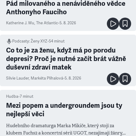
Pád milovaného a nenáviděného vědce
Anthonyho Fauciho
Katherine J. Wu
,
The Atlantic
•
5. 8. 2026
Podcasty
:
Ženy XYZ
•
54 minut
Co to je za ženu, když má po porodu
depresi? Proč je nutné začít brát vážně
duševní zdraví matek
Silvie Lauder
,
Markéta Plíhalová
•
5. 8. 2026
Hudba
•
7
minut
Mezi popem a undergroundem jsou ty
nejlepší věci
Hudebního dramaturga Marka Mikiče, který stojí za
klubem Fuchs2 a koncertní sérií UGOT, nezajímají žánry,