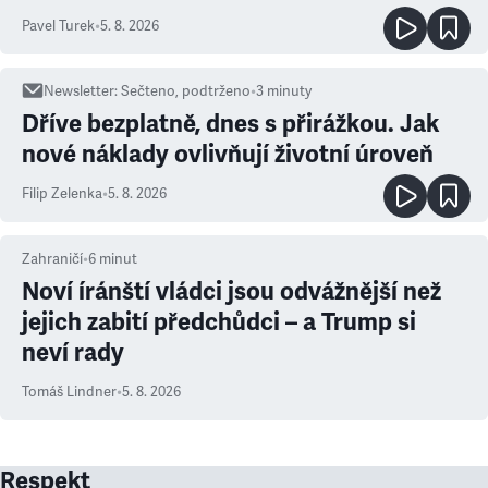
ale atmosféra
Pavel Turek
•
5. 8. 2026
Newsletter
:
Sečteno, podtrženo
•
3
minuty
Dříve bezplatně, dnes s přirážkou. Jak
nové náklady ovlivňují životní úroveň
Filip Zelenka
•
5. 8. 2026
Zahraničí
•
6
minut
Noví íránští vládci jsou odvážnější než
jejich zabití předchůdci – a Trump si
neví rady
Tomáš Lindner
•
5. 8. 2026
Respekt