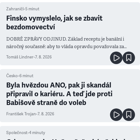
Zahraničí
•
5
minut
Finsko vymyslelo, jak se zbavit
bezdomovectví
DOBRÉ ZPRÁVY ODJINUD. Základ receptu je banální i
náročný současně: aby to vláda opravdu považovala za
prioritu
Tomáš Lindner
•
7. 8. 2026
Česko
•
6
minut
Byla hvězdou ANO, pak ji skandál
připravil o kariéru. A teď jde proti
Babišově straně do voleb
František Trojan
•
7. 8. 2026
Společnost
•
4
minuty