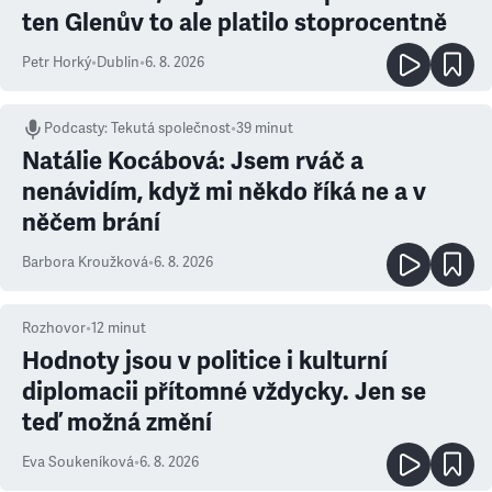
ten Glenův to ale platilo stoprocentně
Petr Horký
•
Dublin
•
6. 8. 2026
Podcasty
:
Tekutá společnost
•
39 minut
Natálie Kocábová: Jsem rváč a
nenávidím, když mi někdo říká ne a v
něčem brání
Barbora Kroužková
•
6. 8. 2026
Rozhovor
•
12
minut
Hodnoty jsou v politice i kulturní
diplomacii přítomné vždycky. Jen se
teď možná změní
Eva Soukeníková
•
6. 8. 2026