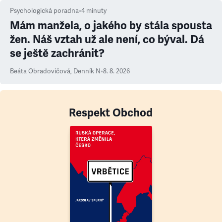
Psychologická poradna
•
4
minuty
Mám manžela, o jakého by stála spousta
žen. Náš vztah už ale není, co býval. Dá
se ještě zachránit?
Beáta Obradovičová
,
Denník N
•
8. 8. 2026
Respekt Obchod