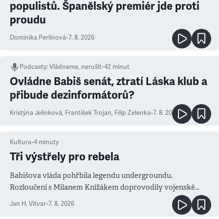
populistů. Španělský premiér jde proti
proudu
Dominika Perlínová
•
7. 8. 2026
Podcasty
:
Vládneme, nerušit
•
42 minut
Ovládne Babiš senát, ztratí Láska klub a
přibude dezinformátorů?
Kristýna Jelínková
,
František Trojan
,
Filip Zelenka
•
7. 8. 2026
Kultura
•
4
minuty
Tři výstřely pro rebela
Babišova vláda pohřbila legendu undergroundu.
Rozloučení s Milanem Knížákem doprovodily vojenské
salvy i kritika pokrokářů
Jan H. Vitvar
•
7. 8. 2026