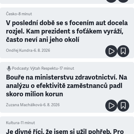
Česko
•
8
minut
V poslední době se s focením aut docela
rozjel. Kam prezident s foťákem vyráží,
často neví ani jeho okolí
Ondřej Kundra
•
6. 8. 2026
Podcasty
:
Výtah Respektu
•
17 minut
Bouře na ministerstvu zdravotnictví. Na
analýzu o efektivitě zaměstnanců padl
skoro milion korun
Zuzana Machálková
•
6. 8. 2026
Kultura
•
11
minut
Je divné říci, že jsem si užil pohřeb. Pro