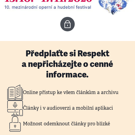
Předplaťte si Respekt
a nepřicházejte o cenné
informace.
Online přístup ke všem článkům a archivu
Články i v audioverzi a mobilní aplikaci
Možnost odemknout články pro blízké