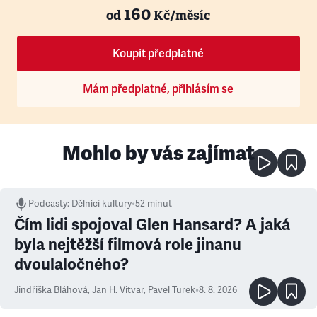
160
od
Kč/měsíc
Koupit předplatné
Mám předplatné, přihlásím se
Mohlo by vás zajímat
Podcasty
:
Dělníci kultury
•
52 minut
Čím lidi spojoval Glen Hansard? A jaká
byla nejtěžší filmová role jinanu
dvoulaločného?
Jindřiška Bláhová
,
Jan H. Vitvar
,
Pavel Turek
•
8. 8. 2026