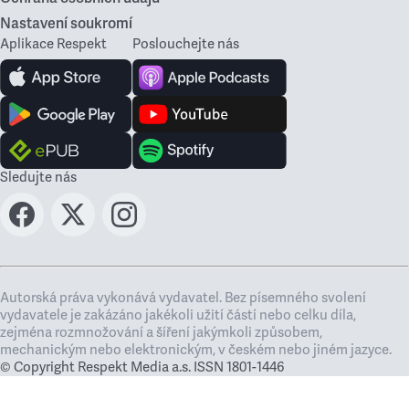
Nastavení soukromí
Aplikace Respekt
Poslouchejte nás
Sledujte nás
Autorská práva vykonává vydavatel. Bez písemného svolení
vydavatele je zakázáno jakékoli užití částí nebo celku díla,
zejména rozmnožování a šíření jakýmkoli způsobem,
mechanickým nebo elektronickým, v českém nebo jiném jazyce.
© Copyright Respekt Media a.s. ISSN 1801-1446