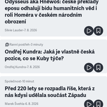
Odysseus aka Hněwoš: české překlady
eposu odhalují bídu humanitních věd i
roli Homéra v českém národním
obrození
Silvie Lauder
•
7. 8. 2026
Ranní postřeh
•
3
minuty
Ondřej Kundra: Jaká je vlastně česká
pozice, co se Kuby týče?
Ondřej Kundra
•
7. 8. 2026
Společnost
•
10
minut
Před 220 lety se rozpadla říše, která z
nás kdysi udělala součást Západu
Marek Švehla
•
6. 8. 2026