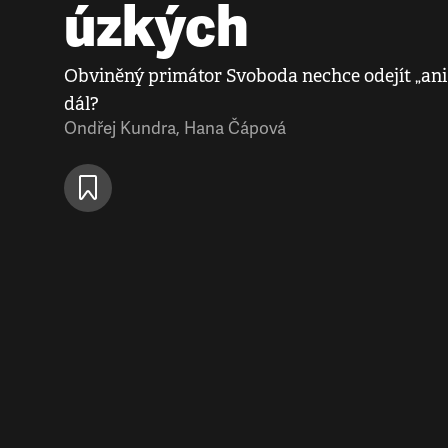
úzkých
Obviněný primátor Svoboda nechce odejít „an
dál?
Ondřej Kundra
,
Hana Čápová