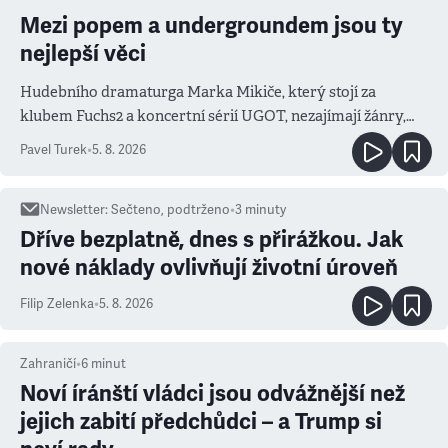
Mezi popem a undergroundem jsou ty
nejlepší věci
Hudebního dramaturga Marka Mikiče, který stojí za
klubem Fuchs2 a koncertní sérií UGOT, nezajímají žánry,
ale atmosféra
Pavel Turek
•
5. 8. 2026
Newsletter
:
Sečteno, podtrženo
•
3
minuty
Dříve bezplatně, dnes s přirážkou. Jak
nové náklady ovlivňují životní úroveň
Filip Zelenka
•
5. 8. 2026
Zahraničí
•
6
minut
Noví íránští vládci jsou odvážnější než
jejich zabití předchůdci – a Trump si