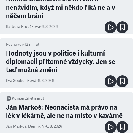
nenávidím, když mi někdo říká ne a v
něčem brání
Barbora Kroužková
•
6. 8. 2026
Rozhovor
•
12
minut
Hodnoty jsou v politice i kulturní
diplomacii přítomné vždycky. Jen se
teď možná změní
Eva Soukeníková
•
6. 8. 2026
Komentář
•
8
minut
Ján Markoš: Neonacista má právo na
lék v lékárně, ale ne na místo v kavárně
Ján Markoš
,
Denník N
•
6. 8. 2026