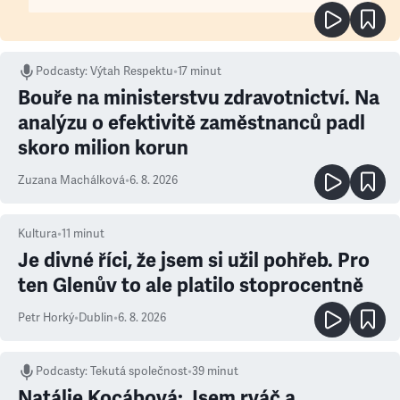
Podcasty
:
Výtah Respektu
•
17 minut
Bouře na ministerstvu zdravotnictví. Na
analýzu o efektivitě zaměstnanců padl
skoro milion korun
Zuzana Machálková
•
6. 8. 2026
Kultura
•
11
minut
Je divné říci, že jsem si užil pohřeb. Pro
ten Glenův to ale platilo stoprocentně
Petr Horký
•
Dublin
•
6. 8. 2026
Podcasty
:
Tekutá společnost
•
39 minut
Natálie Kocábová: Jsem rváč a