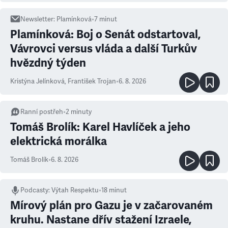
Newsletter
:
Plamínková
•
7
minut
Plamínková: Boj o Senát odstartoval,
Vávrovci versus vláda a další Turkův
hvězdný týden
Kristýna Jelínková
,
František Trojan
•
6. 8. 2026
Ranní postřeh
•
2
minuty
Tomáš Brolík: Karel Havlíček a jeho
elektrická morálka
Tomáš Brolík
•
6. 8. 2026
Podcasty
:
Výtah Respektu
•
18 minut
Mírový plán pro Gazu je v začarovaném
kruhu. Nastane dřív stažení Izraele,