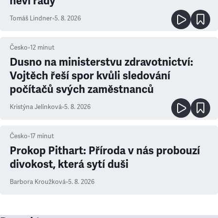
neví rady
Tomáš Lindner
•
5. 8. 2026
Česko
•
12
minut
Dusno na ministerstvu zdravotnictví:
Vojtěch řeší spor kvůli sledování
počítačů svých zaměstnanců
Kristýna Jelínková
•
5. 8. 2026
Česko
•
17
minut
Prokop Pithart: Příroda v nás probouzí
divokost, která sytí duši
Barbora Kroužková
•
5. 8. 2026