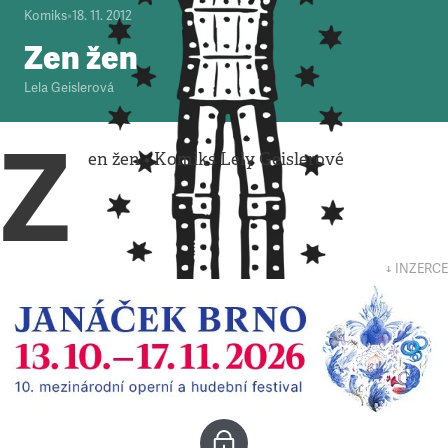
Komiks
•
18. 11. 2012
Zen žen
Lela Geislerová
Z
en žen • Komiks Lely Geislerové
↓ INZERCE