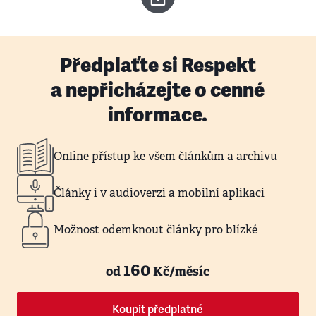
Předplaťte si Respekt
a nepřicházejte o cenné
informace.
Online přístup ke všem článkům a archivu
Články i v audioverzi a mobilní aplikaci
Možnost odemknout články pro blízké
160
od
Kč/měsíc
Koupit předplatné