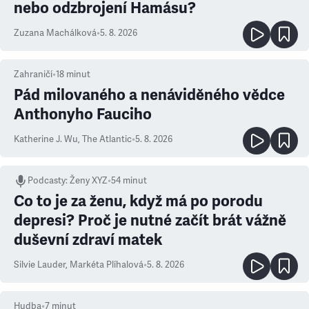
nebo odzbrojení Hamásu?
Zuzana Machálková
•
5. 8. 2026
Zahraničí
•
18
minut
Pád milovaného a nenáviděného vědce
Anthonyho Fauciho
Katherine J. Wu
,
The Atlantic
•
5. 8. 2026
Podcasty
:
Ženy XYZ
•
54 minut
Co to je za ženu, když má po porodu
depresi? Proč je nutné začít brát vážně
duševní zdraví matek
Silvie Lauder
,
Markéta Plíhalová
•
5. 8. 2026
Hudba
•
7
minut