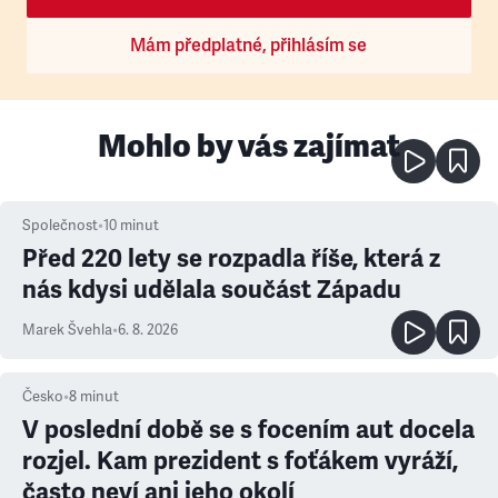
Mám předplatné, přihlásím se
Mohlo by vás zajímat
Společnost
•
10
minut
Před 220 lety se rozpadla říše, která z
nás kdysi udělala součást Západu
Marek Švehla
•
6. 8. 2026
Česko
•
8
minut
V poslední době se s focením aut docela
rozjel. Kam prezident s foťákem vyráží,
často neví ani jeho okolí