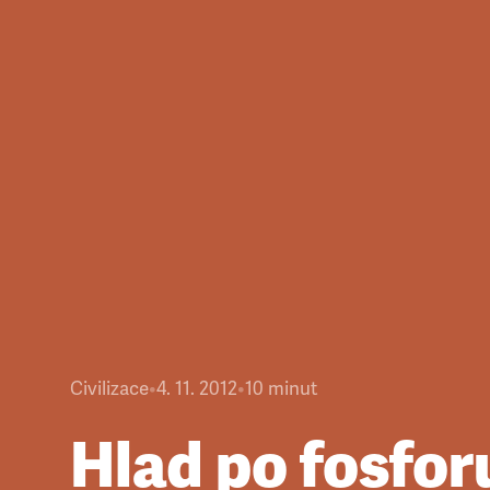
Civilizace
•
4. 11. 2012
•
10
minut
Hlad po fosfor