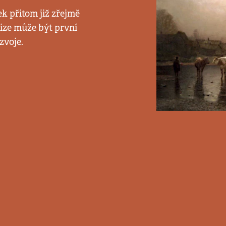
ek přitom již zřejmě
ize může být první
zvoje.