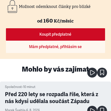
Možnost odemknout články pro blízké
160
od
Kč/měsíc
Koupit předplatné
Mám předplatné, přihlásím se
Mohlo by vás zajímat
Společnost
•
10
minut
Před 220 lety se rozpadla říše, která z
nás kdysi udělala součást Západu
Marek Švehla
•
6. 8. 2026