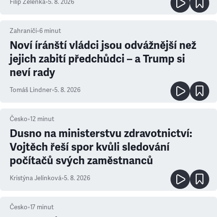
Filip Zelenka
•
5. 8. 2026
Zahraničí
•
6
minut
Noví íránští vládci jsou odvážnější než
jejich zabití předchůdci – a Trump si
neví rady
Tomáš Lindner
•
5. 8. 2026
Česko
•
12
minut
Dusno na ministerstvu zdravotnictví:
Vojtěch řeší spor kvůli sledování
počítačů svých zaměstnanců
Kristýna Jelínková
•
5. 8. 2026
Česko
•
17
minut