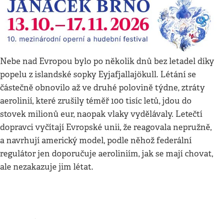
Nebe nad Evropou bylo po několik dnů bez letadel díky
popelu z islandské sopky Eyjafjallajökull. Létání se
částečně obnovilo až ve druhé polovině týdne, ztráty
aerolinií, které zrušily téměř 100 tisíc letů, jdou do
stovek milionů eur, naopak vlaky vydělávaly. Letečtí
dopravci vyčítají Evropské unii, že reagovala nepružně,
a navrhují americký model, podle něhož federální
regulátor jen doporučuje aeroliniím, jak se mají chovat,
ale nezakazuje jim létat.