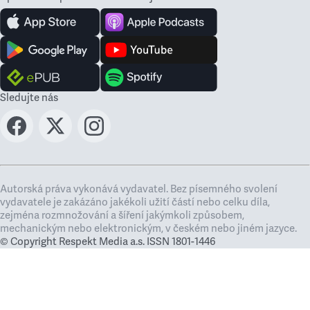
Sledujte nás
Autorská práva vykonává vydavatel. Bez písemného svolení
vydavatele je zakázáno jakékoli užití částí nebo celku díla,
zejména rozmnožování a šíření jakýmkoli způsobem,
mechanickým nebo elektronickým, v českém nebo jiném jazyce.
© Copyright Respekt Media a.s. ISSN 1801-1446