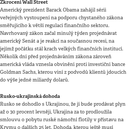
Zkrocení Wall Street
Americký prezident Barack Obama zahájil sérii
veřejných vystoupení na podporu chystaného zákona
směřujícího k větší regulaci finančního sektoru.
Navrhovaný zákon začal minulý týden projednávat
americký Senát a je reakcí na současnou recesi, na
jejímž počátku stál krach velkých finančních institucí.
Několik dní před projednáváním zákona zároveň
americká vláda vznesla obvinění proti investiční bance
Goldman Sachs, kterou viní z podvodů klientů jdoucích
do výše jedné miliardy dolarů.
Rusko-ukrajinská dohoda
Rusko se dohodlo s Ukrajinou, že jí bude prodávat plyn
až o 30 procent levněji, Ukrajina za to prodloužila
smlouvu o pobytu ruské námořní flotily v přístavu na
Krymu o dalších 25 let. Dohoda, kterou ještě musí