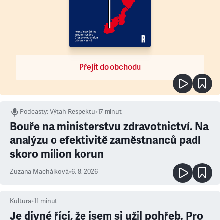
Přejít do obchodu
Podcasty
:
Výtah Respektu
•
17 minut
Bouře na ministerstvu zdravotnictví. Na
analýzu o efektivitě zaměstnanců padl
skoro milion korun
Zuzana Machálková
•
6. 8. 2026
Kultura
•
11
minut
Je divné říci, že jsem si užil pohřeb. Pro