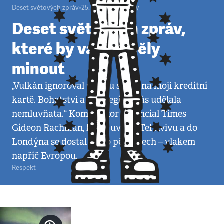
Deset světových zpráv
•
25. 4. 2010
•
4
minuty
Deset světových zpráv,
které by vás neměly
minout
„Vulkán ignoroval velkou sumu na mojí kreditní
kartě. Bohatství a privilegia z nás udělala
nemluvňata.“ Komentátor Financial Times
Gideon Rachman, který uvízl v Tel Avivu a do
Londýna se dostal až po pěti dnech – vlakem
napříč Evropou.
Respekt