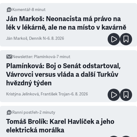
Komentář
•
8
minut
Ján Markoš: Neonacista má právo na
lék v lékárně, ale ne na místo v kavárně
Ján Markoš
,
Denník N
•
6. 8. 2026
Newsletter
:
Plamínková
•
7
minut
Plamínková: Boj o Senát odstartoval,
Vávrovci versus vláda a další Turkův
hvězdný týden
Kristýna Jelínková
,
František Trojan
•
6. 8. 2026
Ranní postřeh
•
2
minuty
Tomáš Brolík: Karel Havlíček a jeho
elektrická morálka