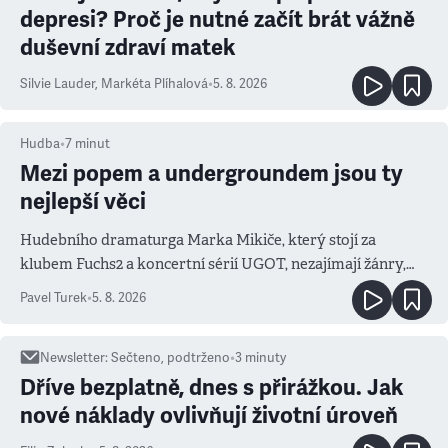
depresi? Proč je nutné začít brát vážně
duševní zdraví matek
Silvie Lauder
,
Markéta Plíhalová
•
5. 8. 2026
Hudba
•
7
minut
Mezi popem a undergroundem jsou ty
nejlepší věci
Hudebního dramaturga Marka Mikiče, který stojí za
klubem Fuchs2 a koncertní sérií UGOT, nezajímají žánry,
ale atmosféra
Pavel Turek
•
5. 8. 2026
Newsletter
:
Sečteno, podtrženo
•
3
minuty
Dříve bezplatně, dnes s přirážkou. Jak
nové náklady ovlivňují životní úroveň