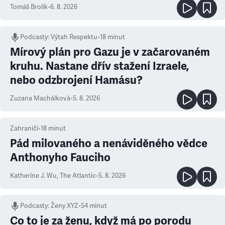
Tomáš Brolík
•
6. 8. 2026
Podcasty
:
Výtah Respektu
•
18 minut
Mírový plán pro Gazu je v začarovaném
kruhu. Nastane dřív stažení Izraele,
nebo odzbrojení Hamásu?
Zuzana Machálková
•
5. 8. 2026
Zahraničí
•
18
minut
Pád milovaného a nenáviděného vědce
Anthonyho Fauciho
Katherine J. Wu
,
The Atlantic
•
5. 8. 2026
Podcasty
:
Ženy XYZ
•
54 minut
Co to je za ženu, když má po porodu