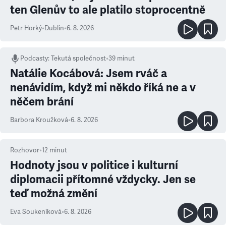
ten Glenův to ale platilo stoprocentně
Petr Horký
•
Dublin
•
6. 8. 2026
Podcasty
:
Tekutá společnost
•
39 minut
Natálie Kocábová: Jsem rváč a
nenávidím, když mi někdo říká ne a v
něčem brání
Barbora Kroužková
•
6. 8. 2026
Rozhovor
•
12
minut
Hodnoty jsou v politice i kulturní
diplomacii přítomné vždycky. Jen se
teď možná změní
Eva Soukeníková
•
6. 8. 2026