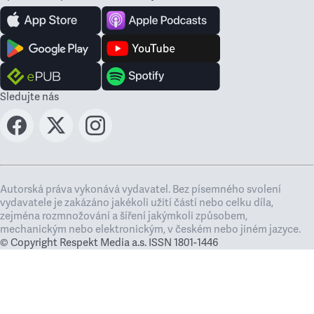
Sledujte nás
Autorská práva vykonává vydavatel. Bez písemného svolení
vydavatele je zakázáno jakékoli užití částí nebo celku díla,
zejména rozmnožování a šíření jakýmkoli způsobem,
mechanickým nebo elektronickým, v českém nebo jiném jazyce.
© Copyright Respekt Media a.s. ISSN 1801-1446