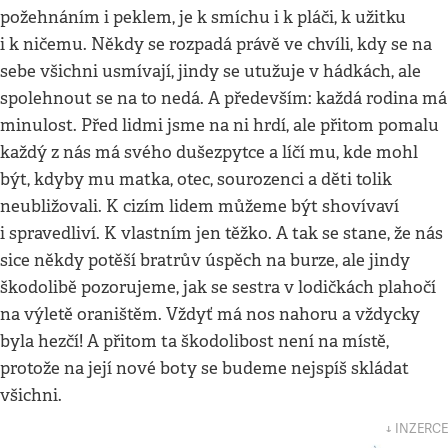
požehnáním i peklem, je k smíchu i k pláči, k užitku
i k ničemu. Někdy se rozpadá právě ve chvíli, kdy se na
sebe všichni usmívají, jindy se utužuje v hádkách, ale
spolehnout se na to nedá. A především: každá rodina má
minulost. Před lidmi jsme na ni hrdí, ale přitom pomalu
každý z nás má svého dušezpytce a líčí mu, kde mohl
být, kdyby mu matka, otec, sourozenci a děti tolik
neubližovali. K cizím lidem můžeme být shovívaví
i spravedliví. K vlastním jen těžko. A tak se stane, že nás
sice někdy potěší bratrův úspěch na burze, ale jindy
škodolibě pozorujeme, jak se sestra v lodičkách plahočí
na výletě oraništěm. Vždyť má nos nahoru a vždycky
byla hezčí! A přitom ta škodolibost není na místě,
protože na její nové boty se budeme nejspíš skládat
všichni.
↓ INZERCE