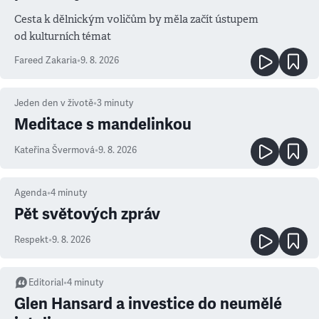
Cesta k dělnickým voličům by měla začít ústupem
od kulturních témat
Fareed Zakaria
•
9. 8. 2026
Jeden den v životě
•
3
minuty
Meditace s mandelinkou
Kateřina Švermová
•
9. 8. 2026
Agenda
•
4
minuty
Pět světových zpráv
Respekt
•
9. 8. 2026
Editorial
•
4
minuty
Glen Hansard a investice do neumělé