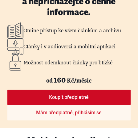
a nepřicházejte o cenné
informace.
Online přístup ke všem článkům a archivu
Články i v audioverzi a mobilní aplikaci
Možnost odemknout články pro blízké
160
od
Kč/měsíc
Koupit předplatné
Mám předplatné, přihlásím se