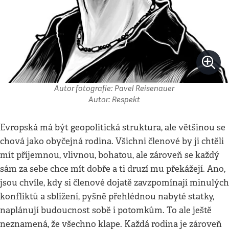
Autor fotografie: Pavel Reisenauer
Autor: Respekt
Evropská má být geopolitická struktura, ale většinou se
chová jako obyčejná rodina. Všichni členové by ji chtěli
mít příjemnou, vlivnou, bohatou, ale zároveň se každý
sám za sebe chce mít dobře a ti druzí mu překážejí. Ano,
jsou chvíle, kdy si členové dojatě zavzpomínají minulých
konfliktů a sblížení, pyšně přehlédnou nabyté statky,
naplánují budoucnost sobě i potomkům. To ale ještě
neznamená, že všechno klape. Každá rodina je zároveň