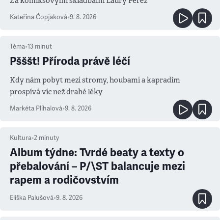
Za komiksovými skladbami Laury Pérez
Kateřina Čopjaková
•
9. 8. 2026
Téma
•
13
minut
Pšššt! Příroda právě léčí
Kdy nám pobyt mezi stromy, houbami a kapradím
prospívá víc než drahé léky
Markéta Plíhalová
•
9. 8. 2026
Kultura
•
2
minuty
Album týdne: Tvrdé beaty a texty o
přebalování – P/\ST balancuje mezi
rapem a rodičovstvím
Eliška Palušová
•
9. 8. 2026