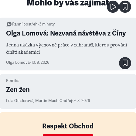
Mohlo by vás zajímat
Ranní postřeh
•
3
minuty
Olga Lomová: Nezvaná návštěva z Číny
Jedna ukázka výchovné práce v zahraničí, kterou provádí
čínští akademici
Olga Lomová
•
10. 8. 2026
Komiks
Zen žen
Lela Geislerová
,
Martin Mach Ondřej
•
9. 8. 2026
Respekt Obchod