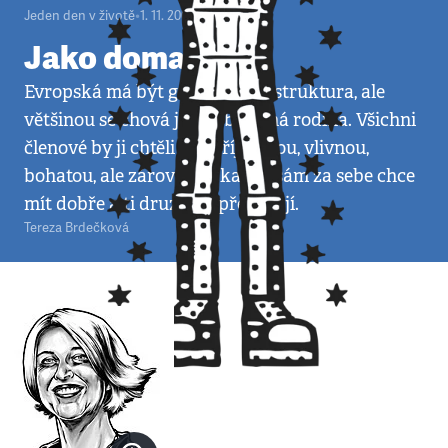
Jeden den v životě
•
1. 11. 2008
•
3
minuty
Jako doma
Evropská má být geopolitická struktura, ale
většinou se chová jako obyčejná rodina. Všichni
členové by ji chtěli mít příjemnou, vlivnou,
bohatou, ale zároveň se každý sám za sebe chce
mít dobře a ti druzí mu překážejí.
Tereza Brdečková