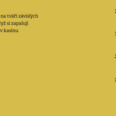
na tváři závislých
dyž si zapalují
 v kasinu.