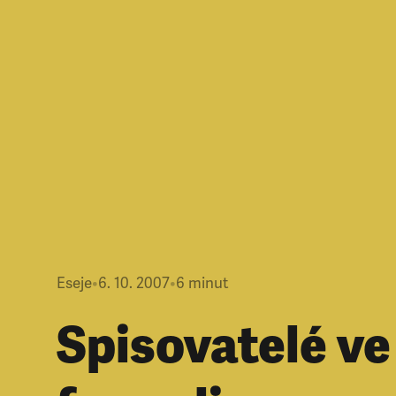
Eseje
•
6. 10. 2007
•
6
minut
Spisovatelé ve