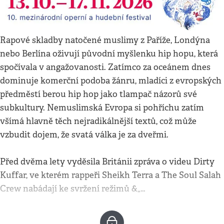
Rapové skladby natočené muslimy z Paříže, Londýna
nebo Berlína oživují původní myšlenku hip hopu, která
spočívala v angažovanosti. Zatímco za oceánem dnes
dominuje komerční podoba žánru, mladíci z evropských
předměstí berou hip hop jako tlampač názorů své
subkultury. Nemuslimská Evropa si pohříchu zatím
všímá hlavně těch nejradikálnější textů, což může
vzbudit dojem, že svatá válka je za dveřmi.
Před dvěma lety vyděsila Británii zpráva o videu Dirty
Kuffar, ve kterém rappeři Sheikh Terra a The Soul Salah
Crew nabádají ke svržení režimů &„…