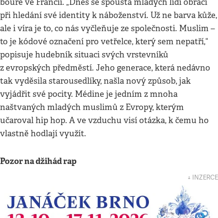
bouře ve Francii. „Dnes se spousta mladých lidí obrací
při hledání své identity k náboženství. Už ne barva kůže,
ale i víra je to, co nás vyčleňuje ze společnosti. Muslim –
to je kódové označení pro vetřelce, který sem nepatří,“
popisuje hudebník situaci svých vrstevníků
z evropských předměstí. Jeho generace, která nedávno
tak vyděsila starousedlíky, našla nový způsob, jak
vyjádřit své pocity. Médine je jedním z mnoha
naštvaných mladých muslimů z Evropy, kterým
učaroval hip hop. A ve vzduchu visí otázka, k čemu ho
vlastně hodlají využít.
Pozor na džihád rap
↓ INZERCE