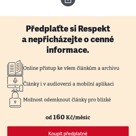
Předplaťte si Respekt
a nepřicházejte o cenné
informace.
Online přístup ke všem článkům a archivu
Články i v audioverzi a mobilní aplikaci
Možnost odemknout články pro blízké
160
od
Kč/měsíc
Koupit předplatné