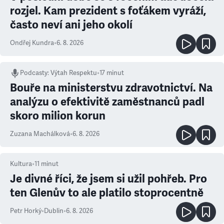
rozjel. Kam prezident s foťákem vyráží,
často neví ani jeho okolí
Ondřej Kundra
•
6. 8. 2026
Podcasty
:
Výtah Respektu
•
17 minut
Bouře na ministerstvu zdravotnictví. Na
analýzu o efektivitě zaměstnanců padl
skoro milion korun
Zuzana Machálková
•
6. 8. 2026
Kultura
•
11
minut
Je divné říci, že jsem si užil pohřeb. Pro
ten Glenův to ale platilo stoprocentně
Petr Horký
•
Dublin
•
6. 8. 2026