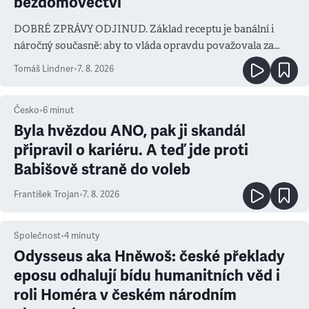
bezdomovectví
DOBRÉ ZPRÁVY ODJINUD. Základ receptu je banální i
náročný současně: aby to vláda opravdu považovala za
prioritu
Tomáš Lindner
•
7. 8. 2026
Česko
•
6
minut
Byla hvězdou ANO, pak ji skandál
připravil o kariéru. A teď jde proti
Babišově straně do voleb
František Trojan
•
7. 8. 2026
Společnost
•
4
minuty
Odysseus aka Hněwoš: české překlady
eposu odhalují bídu humanitních věd i
roli Homéra v českém národním