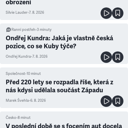
obrození
Silvie Lauder
•
7. 8. 2026
Ranní postřeh
•
3
minuty
Ondřej Kundra: Jaká je vlastně česká
pozice, co se Kuby týče?
Ondřej Kundra
•
7. 8. 2026
Společnost
•
10
minut
Před 220 lety se rozpadla říše, která z
nás kdysi udělala součást Západu
Marek Švehla
•
6. 8. 2026
Česko
•
8
minut
V poslední době se s focením aut docela