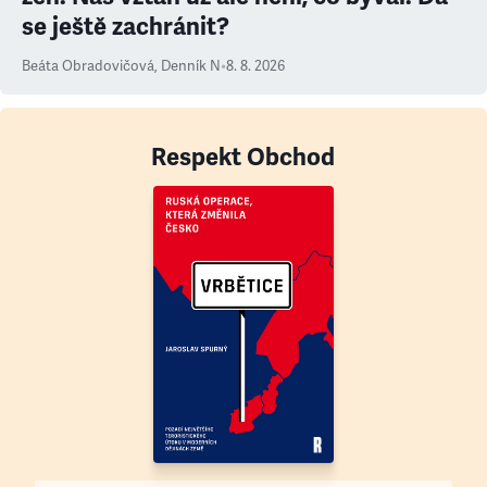
se ještě zachránit?
Beáta Obradovičová
,
Denník N
•
8. 8. 2026
Respekt Obchod