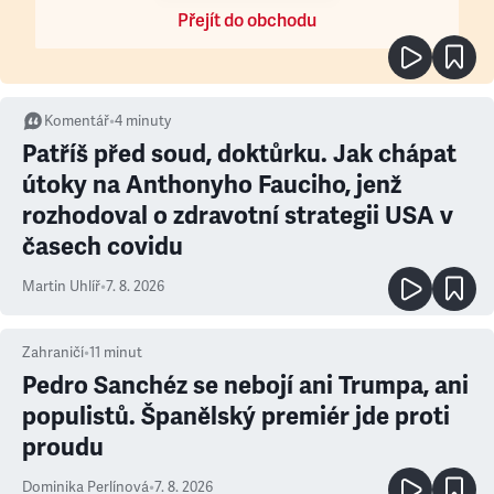
Přejít do obchodu
Komentář
•
4
minuty
Patříš před soud, doktůrku. Jak chápat
útoky na Anthonyho Fauciho, jenž
rozhodoval o zdravotní strategii USA v
časech covidu
Martin Uhlíř
•
7. 8. 2026
Zahraničí
•
11
minut
Pedro Sanchéz se nebojí ani Trumpa, ani
populistů. Španělský premiér jde proti
proudu
Dominika Perlínová
•
7. 8. 2026