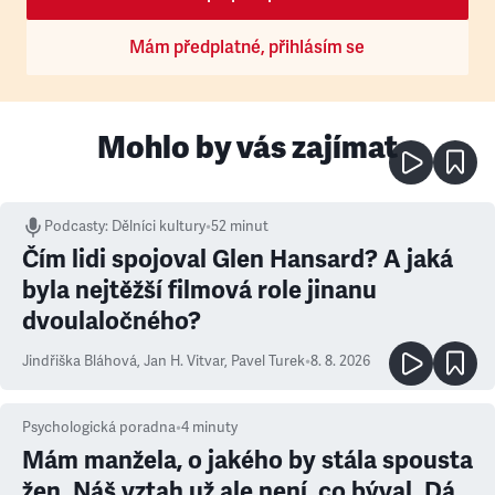
Mám předplatné, přihlásím se
Mohlo by vás zajímat
Podcasty
:
Dělníci kultury
•
52 minut
Čím lidi spojoval Glen Hansard? A jaká
byla nejtěžší filmová role jinanu
dvoulaločného?
Jindřiška Bláhová
,
Jan H. Vitvar
,
Pavel Turek
•
8. 8. 2026
Psychologická poradna
•
4
minuty
Mám manžela, o jakého by stála spousta
žen. Náš vztah už ale není, co býval. Dá