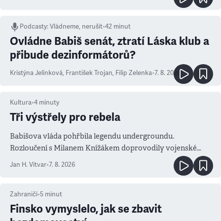
Podcasty
:
Vládneme, nerušit
•
42 minut
Ovládne Babiš senát, ztratí Láska klub a
přibude dezinformátorů?
Kristýna Jelínková
,
František Trojan
,
Filip Zelenka
•
7. 8. 2026
Kultura
•
4
minuty
Tři výstřely pro rebela
Babišova vláda pohřbila legendu undergroundu.
Rozloučení s Milanem Knížákem doprovodily vojenské
salvy i kritika pokrokářů
Jan H. Vitvar
•
7. 8. 2026
Zahraničí
•
5
minut
Finsko vymyslelo, jak se zbavit