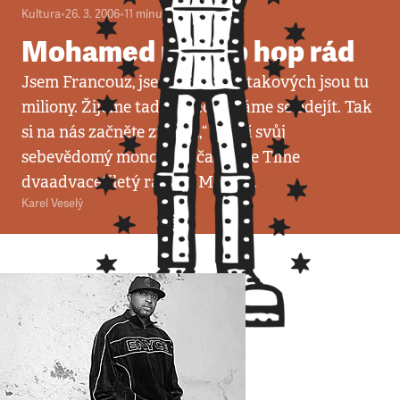
Kultura
•
26. 3. 2006
•
11
minut
Mohamed má hip hop rád
Jsem Francouz, jsem muslim a takových jsou tu
miliony. Žijeme tady a nechystáme se odejít. Tak
si na nás začněte zvykat,“ končí svůj
sebevědomý monolog v časopise Time
dvaadvacetiletý rapper Médine.
Karel Veselý