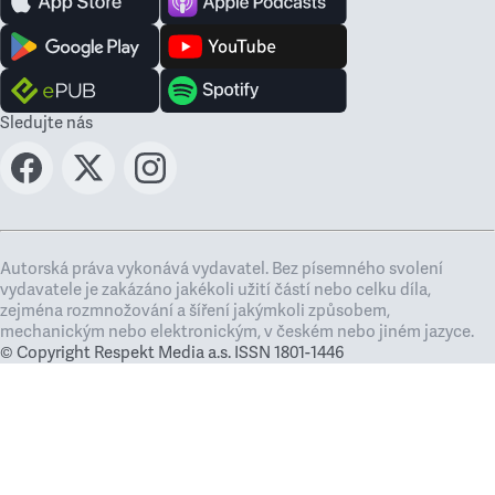
Sledujte nás
Autorská práva vykonává vydavatel. Bez písemného svolení
vydavatele je zakázáno jakékoli užití částí nebo celku díla,
zejména rozmnožování a šíření jakýmkoli způsobem,
mechanickým nebo elektronickým, v českém nebo jiném jazyce.
© Copyright Respekt Media a.s. ISSN 1801-1446