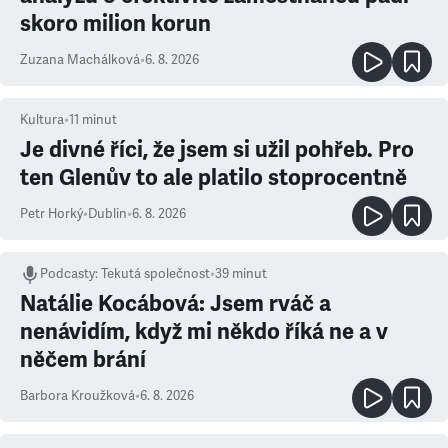
skoro milion korun
Zuzana Machálková
•
6. 8. 2026
Kultura
•
11
minut
Je divné říci, že jsem si užil pohřeb. Pro
ten Glenův to ale platilo stoprocentně
Petr Horký
•
Dublin
•
6. 8. 2026
Podcasty
:
Tekutá společnost
•
39 minut
Natálie Kocábová: Jsem rváč a
nenávidím, když mi někdo říká ne a v
něčem brání
Barbora Kroužková
•
6. 8. 2026