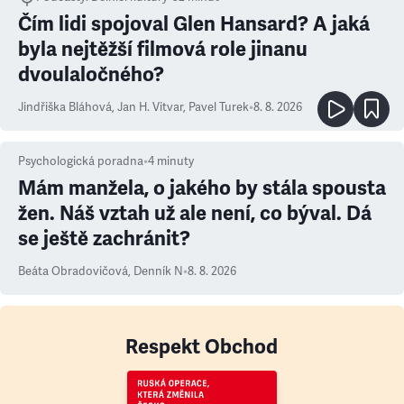
Čím lidi spojoval Glen Hansard? A jaká
byla nejtěžší filmová role jinanu
dvoulaločného?
Jindřiška Bláhová
,
Jan H. Vitvar
,
Pavel Turek
•
8. 8. 2026
Psychologická poradna
•
4
minuty
Mám manžela, o jakého by stála spousta
žen. Náš vztah už ale není, co býval. Dá
se ještě zachránit?
Beáta Obradovičová
,
Denník N
•
8. 8. 2026
Respekt Obchod