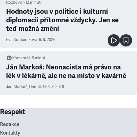
Rozhovor
•
12
minut
Hodnoty jsou v politice i kulturní
diplomacii přítomné vždycky. Jen se
teď možná změní
Eva Soukeníková
•
6. 8. 2026
Komentář
•
8
minut
Ján Markoš: Neonacista má právo na
lék v lékárně, ale ne na místo v kavárně
Ján Markoš
,
Denník N
•
6. 8. 2026
Respekt
Redakce
Kontakty