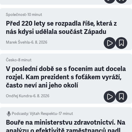
Společnost
•
10
minut
Před 220 lety se rozpadla říše, která z
nás kdysi udělala součást Západu
Marek Švehla
•
6. 8. 2026
Česko
•
8
minut
V poslední době se s focením aut docela
rozjel. Kam prezident s foťákem vyráží,
často neví ani jeho okolí
Ondřej Kundra
•
6. 8. 2026
Podcasty
:
Výtah Respektu
•
17 minut
Bouře na ministerstvu zdravotnictví. Na
analýzu o efektivitě zaměstnanců padl