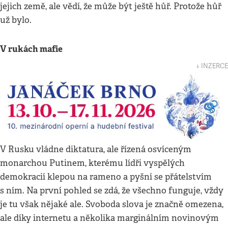
jejich země, ale vědí, že může být ještě hůř. Protože hůř
už bylo.
V rukách mafie
↓ INZERCE
V Rusku vládne diktatura, ale řízená osvíceným
monarchou Putinem, kterému lídři vyspělých
demokracií klepou na rameno a pyšní se přátelstvím
s ním. Na první pohled se zdá, že všechno funguje, vždy
je tu však nějaké ale. Svoboda slova je značně omezena,
ale díky internetu a několika marginálním novinovým