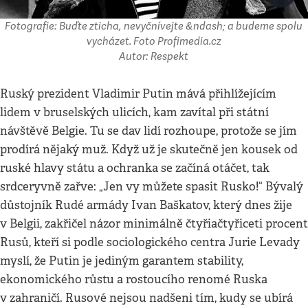
Fotografie: Buďte zticha, nevyčnívejte &ndash; a budeme spolu
vycházet. Foto Profimedia.cz
Autor: Respekt
Ruský prezident Vladimir Putin mává přihlížejícím
lidem v bruselských ulicích, kam zavítal při státní
návštěvě Belgie. Tu se dav lidí rozhoupe, protože se jím
prodírá nějaký muž. Když už je skutečně jen kousek od
ruské hlavy státu a ochranka se začíná otáčet, tak
srdceryvně zařve: „Jen vy můžete spasit Rusko!“ Bývalý
důstojník Rudé armády Ivan Baškatov, který dnes žije
v Belgii, zakřičel názor minimálně čtyřiačtyřiceti procent
Rusů, kteří si podle sociologického centra Jurie Levady
myslí, že Putin je jediným garantem stability,
ekonomického růstu a rostoucího renomé Ruska
v zahraničí. Rusové nejsou nadšeni tím, kudy se ubírá