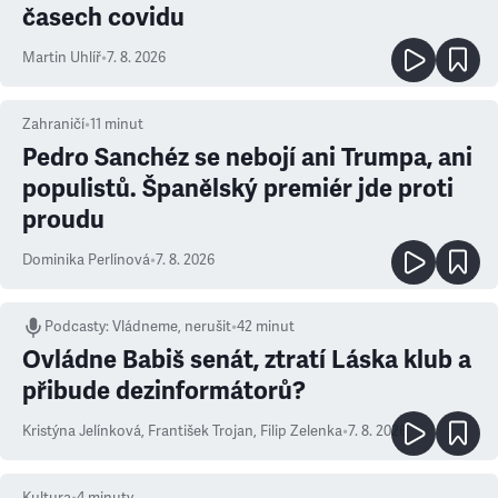
časech covidu
Martin Uhlíř
•
7. 8. 2026
Zahraničí
•
11
minut
Pedro Sanchéz se nebojí ani Trumpa, ani
populistů. Španělský premiér jde proti
proudu
Dominika Perlínová
•
7. 8. 2026
Podcasty
:
Vládneme, nerušit
•
42 minut
Ovládne Babiš senát, ztratí Láska klub a
přibude dezinformátorů?
Kristýna Jelínková
,
František Trojan
,
Filip Zelenka
•
7. 8. 2026
Kultura
•
4
minuty