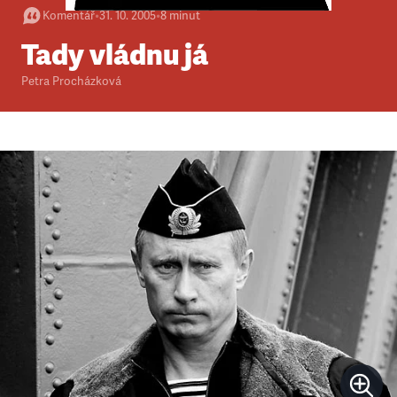
Komentář
•
31. 10. 2005
•
8
minut
Tady vládnu já
Petra Procházková