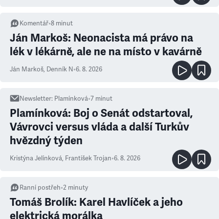
Komentář
•
8
minut
Ján Markoš: Neonacista má právo na
lék v lékárně, ale ne na místo v kavárně
Ján Markoš
,
Denník N
•
6. 8. 2026
Newsletter
:
Plamínková
•
7
minut
Plamínková: Boj o Senát odstartoval,
Vávrovci versus vláda a další Turkův
hvězdný týden
Kristýna Jelínková
,
František Trojan
•
6. 8. 2026
Ranní postřeh
•
2
minuty
Tomáš Brolík: Karel Havlíček a jeho
elektrická morálka