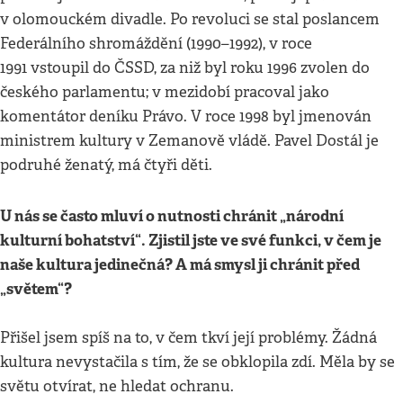
v olomouckém divadle. Po revoluci se stal poslancem
Federálního shromáždění (1990–1992), v roce
1991 vstoupil do ČSSD, za niž byl roku 1996 zvolen do
českého parlamentu; v mezidobí pracoval jako
komentátor deníku Právo. V roce 1998 byl jmenován
ministrem kultury v Zemanově vládě. Pavel Dostál je
podruhé ženatý, má čtyři děti.
U nás se často mluví o nutnosti chránit „národní
kulturní bohatství“. Zjistil jste ve své funkci, v čem je
naše kultura jedinečná? A má smysl ji chránit před
„světem“?
Přišel jsem spíš na to, v čem tkví její problémy. Žádná
kultura nevystačila s tím, že se obklopila zdí. Měla by se
světu otvírat, ne hledat ochranu.