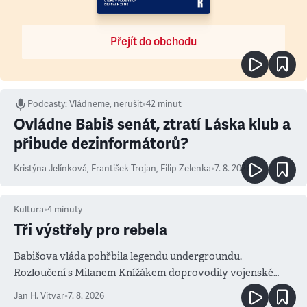
Přejít do obchodu
Podcasty
:
Vládneme, nerušit
•
42 minut
Ovládne Babiš senát, ztratí Láska klub a
přibude dezinformátorů?
Kristýna Jelínková
,
František Trojan
,
Filip Zelenka
•
7. 8. 2026
Kultura
•
4
minuty
Tři výstřely pro rebela
Babišova vláda pohřbila legendu undergroundu.
Rozloučení s Milanem Knížákem doprovodily vojenské
salvy i kritika pokrokářů
Jan H. Vitvar
•
7. 8. 2026