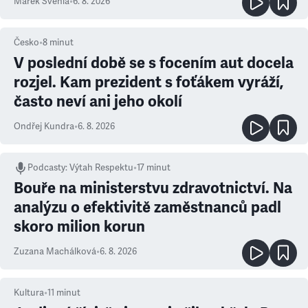
Marek Švehla
•
6. 8. 2026
Česko
•
8
minut
V poslední době se s focením aut docela
rozjel. Kam prezident s foťákem vyráží,
často neví ani jeho okolí
Ondřej Kundra
•
6. 8. 2026
Podcasty
:
Výtah Respektu
•
17 minut
Bouře na ministerstvu zdravotnictví. Na
analýzu o efektivitě zaměstnanců padl
skoro milion korun
Zuzana Machálková
•
6. 8. 2026
Kultura
•
11
minut