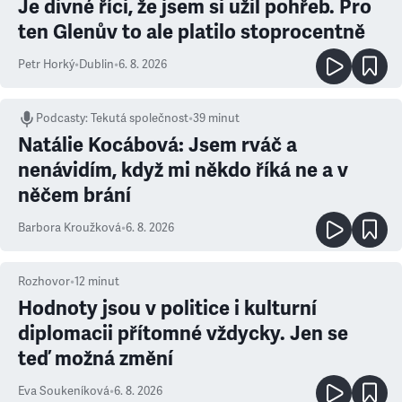
Je divné říci, že jsem si užil pohřeb. Pro
ten Glenův to ale platilo stoprocentně
Petr Horký
•
Dublin
•
6. 8. 2026
Podcasty
:
Tekutá společnost
•
39 minut
Natálie Kocábová: Jsem rváč a
nenávidím, když mi někdo říká ne a v
něčem brání
Barbora Kroužková
•
6. 8. 2026
Rozhovor
•
12
minut
Hodnoty jsou v politice i kulturní
diplomacii přítomné vždycky. Jen se
teď možná změní
Eva Soukeníková
•
6. 8. 2026