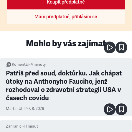
Koupit předplatné
Mám předplatné, přihlásím se
Mohlo by vás zajímat
Komentář
•
4
minuty
Patříš před soud, doktůrku. Jak chápat
útoky na Anthonyho Fauciho, jenž
rozhodoval o zdravotní strategii USA v
časech covidu
Martin Uhlíř
•
7. 8. 2026
Zahraničí
•
11
minut