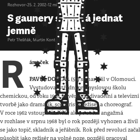
Rozhovor
•
25. 2. 2002
•
12
minut
S gaunery se nedá jednat
jemně
Petr Třešňák
,
Martin Kontra
R
ámeček
PAVEL DOSTÁL
(59) se narodil v Olomouci.
Vystudoval střední průmyslovou školu
chemickou, od roku 1964 se věnoval divadelní a televizní
tvorbě jako dramatik, scenárista, režisér a choreograf.
V roce 1962 vstoupil do KSČ, ale po svém angažmá
v rozhlase v srpnu 1968 byl o rok později vyhozen a živil
se jako topič, skladník a jeřábník. Rok před revolucí začal
působit jako režisér na volné noze, později pracoval