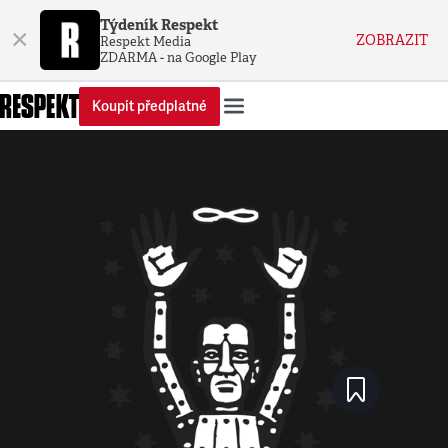
Týdeník Respekt
×
ZOBRAZIT
Respekt Media
ZDARMA - na Google Play
Koupit předplatné