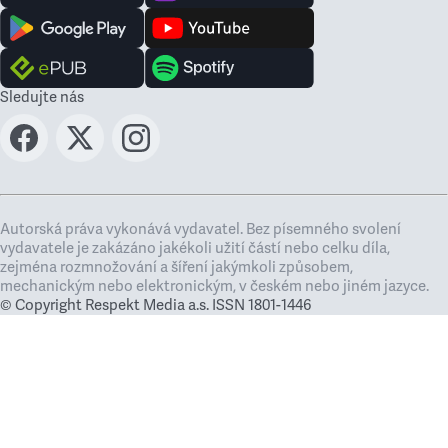
Sledujte nás
Autorská práva vykonává vydavatel. Bez písemného svolení
vydavatele je zakázáno jakékoli užití částí nebo celku díla,
zejména rozmnožování a šíření jakýmkoli způsobem,
mechanickým nebo elektronickým, v českém nebo jiném jazyce.
© Copyright Respekt Media a.s. ISSN 1801-1446