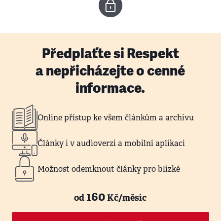
Předplaťte si Respekt
a nepřicházejte o cenné
informace.
Online přístup ke všem článkům a archivu
Články i v audioverzi a mobilní aplikaci
Možnost odemknout články pro blízké
160
od
Kč/měsíc