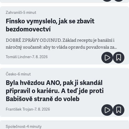
Zahraničí
•
5
minut
Finsko vymyslelo, jak se zbavit
bezdomovectví
DOBRÉ ZPRÁVY ODJINUD. Základ receptu je banální i
náročný současně: aby to vláda opravdu považovala za
prioritu
Tomáš Lindner
•
7. 8. 2026
Česko
•
6
minut
Byla hvězdou ANO, pak ji skandál
připravil o kariéru. A teď jde proti
Babišově straně do voleb
František Trojan
•
7. 8. 2026
Společnost
•
4
minuty