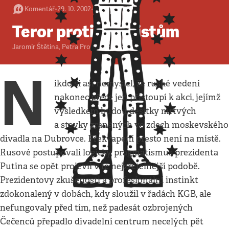
Komentář
•
29. 10. 2002
•
8
minut
Teror proti teroristům
Jaromír Štětina
,
Petra Procházková
N
ikdo si asi nemyslel, že ruské vedení
nakonec přece jen přistoupí k akci, jejímž
výsledkem budou desítky mrtvých
a stovky zraněných ve zdech moskevského
divadla na Dubrovce. Překvapení přesto není na místě.
Rusové postupovali logicky, pragmatismus prezidenta
Putina se opět projevil v té nejzřetelnější podobě.
Prezidentovy zkušenosti a profesionální instinkt
zdokonalený v dobách, kdy sloužil v řadách KGB, ale
nefungovaly před tím, než padesát ozbrojených
Čečenců přepadlo divadelní centrum necelých pět