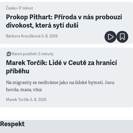
Česko
•
17
minut
Prokop Pithart: Příroda v nás probouzí
divokost, která sytí duši
Barbora Kroužková
•
5. 8. 2026
Ranní postřeh
•
3
minuty
Marek Torčík: Lidé v Ceutě za hranicí
příběhu
Na migranty se nedíváme jako na lidské bytosti. Jsou
horda, masa, vlna
Marek Torčík
•
5. 8. 2026
Respekt