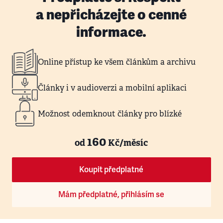
a nepřicházejte o cenné
informace.
Online přístup ke všem článkům a archivu
Články i v audioverzi a mobilní aplikaci
Možnost odemknout články pro blízké
160
od
Kč/měsíc
Koupit předplatné
Mám předplatné, přihlásím se