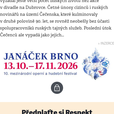
vyžádal ještě větší počet lidských životů než akce
v divadle na Dubrovce. Četné únosy cizinců i ruských
novinářů na území Čečenska, které kulminovaly
v druhé polovině 90. let, se rovněž neobešly bez účasti
spolupracovníků ruských tajných služeb. Poslední útok
Čečenců ale vypadá jako jejich…
↓ INZERCE
Předplaťte si Respekt