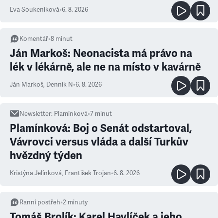
Eva Soukeníková
•
6. 8. 2026
Komentář
•
8
minut
Ján Markoš: Neonacista má právo na
lék v lékárně, ale ne na místo v kavárně
Ján Markoš
,
Denník N
•
6. 8. 2026
Newsletter
:
Plamínková
•
7
minut
Plamínková: Boj o Senát odstartoval,
Vávrovci versus vláda a další Turkův
hvězdný týden
Kristýna Jelínková
,
František Trojan
•
6. 8. 2026
Ranní postřeh
•
2
minuty
Tomáš Brolík: Karel Havlíček a jeho