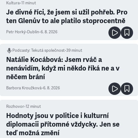
Kultura
•
11
minut
Je divné říci, že jsem si užil pohřeb. Pro
ten Glenův to ale platilo stoprocentně
Petr Horký
•
Dublin
•
6. 8. 2026
Podcasty
:
Tekutá společnost
•
39 minut
Natálie Kocábová: Jsem rváč a
nenávidím, když mi někdo říká ne a v
něčem brání
Barbora Kroužková
•
6. 8. 2026
Rozhovor
•
12
minut
Hodnoty jsou v politice i kulturní
diplomacii přítomné vždycky. Jen se
teď možná změní