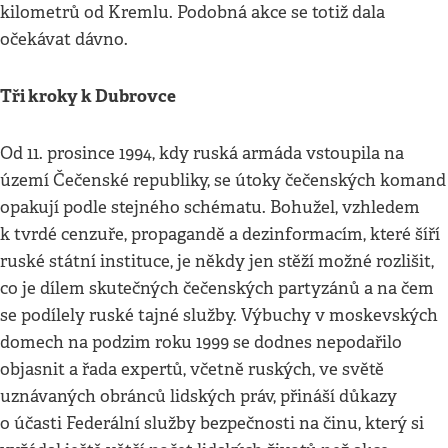
kilometrů od Kremlu. Podobná akce se totiž dala
očekávat dávno.
Tři kroky k Dubrovce
Od 11. prosince 1994, kdy ruská armáda vstoupila na
území Čečenské republiky, se útoky čečenských komand
opakují podle stejného schématu. Bohužel, vzhledem
k tvrdé cenzuře, propagandě a dezinformacím, které šíří
ruské státní instituce, je někdy jen stěží možné rozlišit,
co je dílem skutečných čečenských partyzánů a na čem
se podílely ruské tajné služby. Výbuchy v moskevských
domech na podzim roku 1999 se dodnes nepodařilo
objasnit a řada expertů, včetně ruských, ve světě
uznávaných obránců lidských práv, přináší důkazy
o účasti Federální služby bezpečnosti na činu, který si