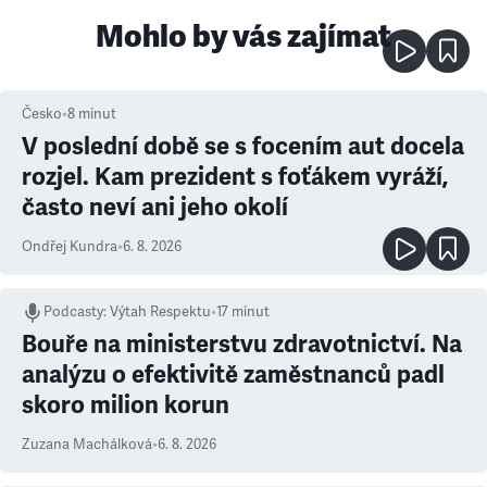
Mohlo by vás zajímat
Česko
•
8
minut
V poslední době se s focením aut docela
rozjel. Kam prezident s foťákem vyráží,
často neví ani jeho okolí
Ondřej Kundra
•
6. 8. 2026
Podcasty
:
Výtah Respektu
•
17 minut
Bouře na ministerstvu zdravotnictví. Na
analýzu o efektivitě zaměstnanců padl
skoro milion korun
Zuzana Machálková
•
6. 8. 2026