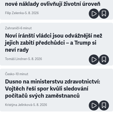
nové náklady ovlivňují životní úroveň
Filip Zelenka
•
5. 8. 2026
Zahraničí
•
6
minut
Noví íránští vládci jsou odvážnější než
jejich zabití předchůdci – a Trump si
neví rady
Tomáš Lindner
•
5. 8. 2026
Česko
•
10
minut
Dusno na ministerstvu zdravotnictví:
Vojtěch řeší spor kvůli sledování
počítačů svých zaměstnanců
Kristýna Jelínková
•
5. 8. 2026