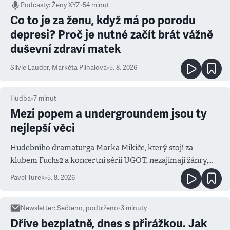
Podcasty
:
Ženy XYZ
•
54 minut
Co to je za ženu, když má po porodu
depresi? Proč je nutné začít brát vážně
duševní zdraví matek
Silvie Lauder
,
Markéta Plíhalová
•
5. 8. 2026
Hudba
•
7
minut
Mezi popem a undergroundem jsou ty
nejlepší věci
Hudebního dramaturga Marka Mikiče, který stojí za
klubem Fuchs2 a koncertní sérií UGOT, nezajímají žánry,
ale atmosféra
Pavel Turek
•
5. 8. 2026
Newsletter
:
Sečteno, podtrženo
•
3
minuty
Dříve bezplatně, dnes s přirážkou. Jak