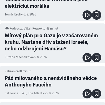
elektrická morálka
Tomáš Brolík
•
6. 8. 2026
Podcasty
:
Výtah Respektu
•
18 minut
Mírový plán pro Gazu je v začarovaném
kruhu. Nastane dřív stažení Izraele,
nebo odzbrojení Hamásu?
Zuzana Machálková
•
5. 8. 2026
Zahraničí
•
18
minut
Pád milovaného a nenáviděného vědce
Anthonyho Fauciho
Katherine J. Wu
,
The Atlantic
•
5. 8. 2026