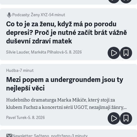
Podcasty
:
Ženy XYZ
•
54 minut
Co to je za ženu, když má po porodu
depresi? Proč je nutné začít brát vážně
duševní zdraví matek
Silvie Lauder
,
Markéta Plíhalová
•
5. 8. 2026
Hudba
•
7
minut
Mezi popem a undergroundem jsou ty
nejlepší věci
Hudebního dramaturga Marka Mikiče, který stojí za
klubem Fuchs2 a koncertní sérií UGOT, nezajímají žánry,
ale atmosféra
Pavel Turek
•
5. 8. 2026
Newsletter
:
Sečteno, podtrženo
•
3
minuty