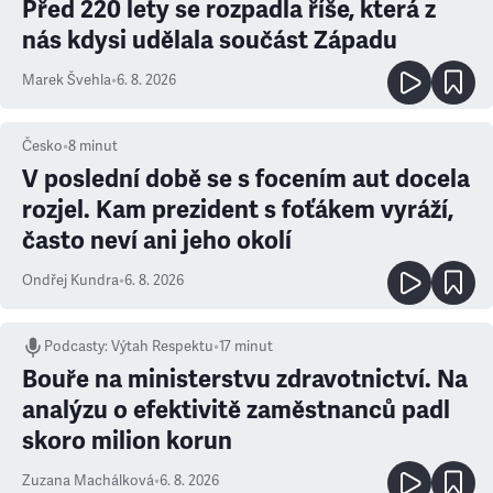
Před 220 lety se rozpadla říše, která z
nás kdysi udělala součást Západu
Marek Švehla
•
6. 8. 2026
Česko
•
8
minut
V poslední době se s focením aut docela
rozjel. Kam prezident s foťákem vyráží,
často neví ani jeho okolí
Ondřej Kundra
•
6. 8. 2026
Podcasty
:
Výtah Respektu
•
17 minut
Bouře na ministerstvu zdravotnictví. Na
analýzu o efektivitě zaměstnanců padl
skoro milion korun
Zuzana Machálková
•
6. 8. 2026