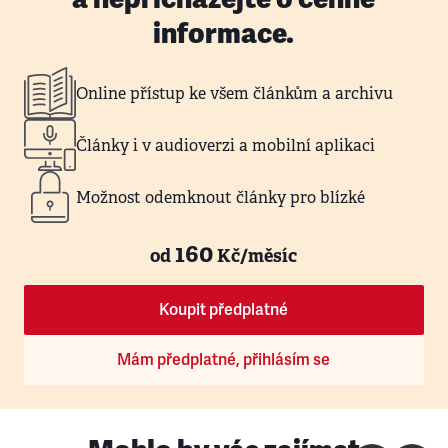
informace.
Online přístup ke všem článkům a archivu
Články i v audioverzi a mobilní aplikaci
Možnost odemknout články pro blízké
160
od
Kč/měsíc
Koupit předplatné
Mám předplatné, přihlásím se