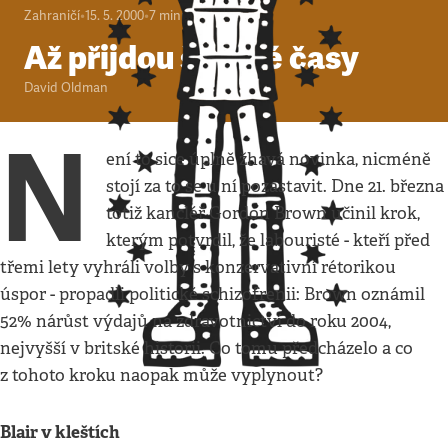
Zahraničí
•
15. 5. 2000
•
7
minut
Až přijdou špatné časy
David Oldman
N
ení to sice úplně žhavá novinka, nicméně
stojí za to se u ní pozastavit. Dne 21. března
totiž kancléř Gordon Brown učinil krok,
kterým potvrdil, že labouristé - kteří před
třemi lety vyhráli volby s konzervativní rétorikou
úspor - propadli politické schizofrenii: Brown oznámil
52% nárůst výdajů na zdravotnictví do roku 2004,
nejvyšší v britské historii. Co tomu předcházelo a co
z tohoto kroku naopak může vyplynout?
Blair v kleštích