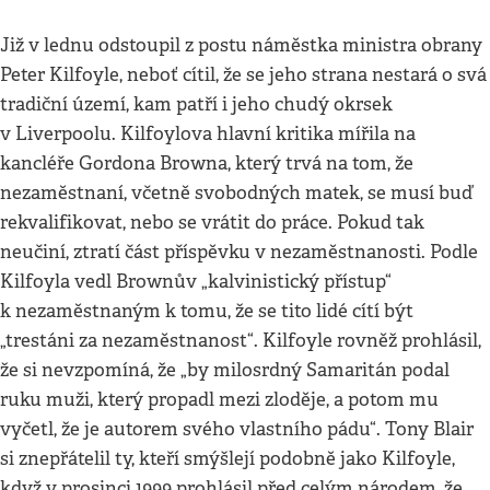
Již v lednu odstoupil z postu náměstka ministra obrany
Peter Kilfoyle, neboť cítil, že se jeho strana nestará o svá
tradiční území, kam patří i jeho chudý okrsek
v Liverpoolu. Kilfoylova hlavní kritika mířila na
kancléře Gordona Browna, který trvá na tom, že
nezaměstnaní, včetně svobodných matek, se musí buď
rekvalifikovat, nebo se vrátit do práce. Pokud tak
neučiní, ztratí část příspěvku v nezaměstnanosti. Podle
Kilfoyla vedl Brownův „kalvinistický přístup“
k nezaměstnaným k tomu, že se tito lidé cítí být
„trestáni za nezaměstnanost“. Kilfoyle rovněž prohlásil,
že si nevzpomíná, že „by milosrdný Samaritán podal
ruku muži, který propadl mezi zloděje, a potom mu
vyčetl, že je autorem svého vlastního pádu“. Tony Blair
si znepřátelil ty, kteří smýšlejí podobně jako Kilfoyle,
když v prosinci 1999 prohlásil před celým národem, že