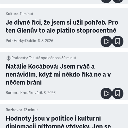
Kultura
•
11
minut
Je divné říci, že jsem si užil pohřeb. Pro
ten Glenův to ale platilo stoprocentně
Petr Horký
•
Dublin
•
6. 8. 2026
Podcasty
:
Tekutá společnost
•
39 minut
Natálie Kocábová: Jsem rváč a
nenávidím, když mi někdo říká ne a v
něčem brání
Barbora Kroužková
•
6. 8. 2026
Rozhovor
•
12
minut
Hodnoty jsou v politice i kulturní
diplomacii přítomné vždycky. Jen se