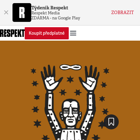
Týdeník Respekt
×
ZOBRAZIT
Respekt Media
ZDARMA - na Google Play
Koupit předplatné