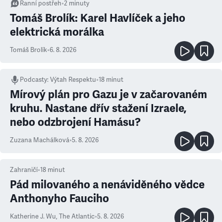
Ranní postřeh
•
2
minuty
Tomáš Brolík: Karel Havlíček a jeho
elektrická morálka
Tomáš Brolík
•
6. 8. 2026
Podcasty
:
Výtah Respektu
•
18 minut
Mírový plán pro Gazu je v začarovaném
kruhu. Nastane dřív stažení Izraele,
nebo odzbrojení Hamásu?
Zuzana Machálková
•
5. 8. 2026
Zahraničí
•
18
minut
Pád milovaného a nenáviděného vědce
Anthonyho Fauciho
Katherine J. Wu
,
The Atlantic
•
5. 8. 2026