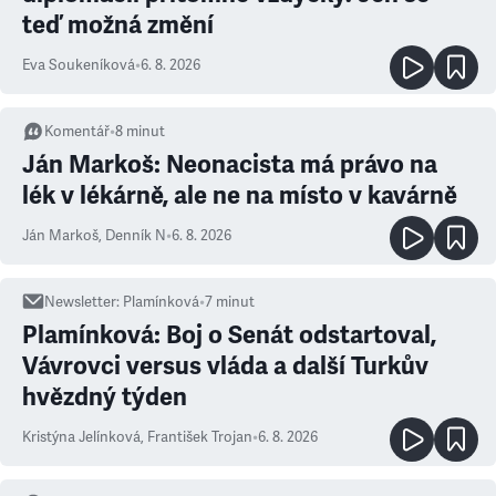
teď možná změní
Eva Soukeníková
•
6. 8. 2026
Komentář
•
8
minut
Ján Markoš: Neonacista má právo na
lék v lékárně, ale ne na místo v kavárně
Ján Markoš
,
Denník N
•
6. 8. 2026
Newsletter
:
Plamínková
•
7
minut
Plamínková: Boj o Senát odstartoval,
Vávrovci versus vláda a další Turkův
hvězdný týden
Kristýna Jelínková
,
František Trojan
•
6. 8. 2026