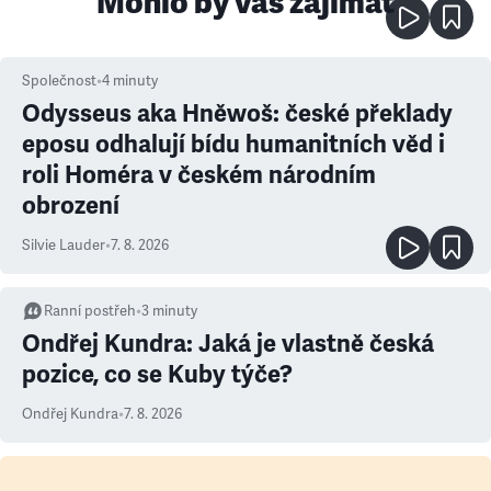
Mohlo by vás zajímat
Společnost
•
4
minuty
Odysseus aka Hněwoš: české překlady
eposu odhalují bídu humanitních věd i
roli Homéra v českém národním
obrození
Silvie Lauder
•
7. 8. 2026
Ranní postřeh
•
3
minuty
Ondřej Kundra: Jaká je vlastně česká
pozice, co se Kuby týče?
Ondřej Kundra
•
7. 8. 2026