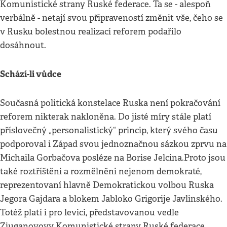
Komunistické strany Ruské federace. Ta se - alespoň
verbálně - netají svou připraveností změnit vše, čeho se
v Rusku bolestnou realizací reforem podařilo
dosáhnout.
Schází-li vůdce
Současná politická konstelace Ruska není pokračování
reforem nikterak nakloněna. Do jisté míry stále platí
příslovečný „personalistický“ princip, který svého času
podporoval i Západ svou jednoznačnou sázkou zprvu na
Michaila Gorbačova posléze na Borise Jelcina.Proto jsou
také roztříštěni a rozmělněni nejenom demokraté,
reprezentovaní hlavně Demokratickou volbou Ruska
Jegora Gajdara a blokem Jabloko Grigorije Javlinského.
Totéž platí i pro levici, představovanou vedle
Zjuganovovy Komunistické strany Ruské federace