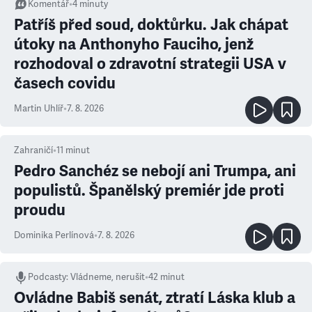
Komentář
•
4
minuty
Patříš před soud, doktůrku. Jak chápat
útoky na Anthonyho Fauciho, jenž
rozhodoval o zdravotní strategii USA v
časech covidu
Martin Uhlíř
•
7. 8. 2026
Zahraničí
•
11
minut
Pedro Sanchéz se nebojí ani Trumpa, ani
populistů. Španělský premiér jde proti
proudu
Dominika Perlínová
•
7. 8. 2026
Podcasty
:
Vládneme, nerušit
•
42 minut
Ovládne Babiš senát, ztratí Láska klub a