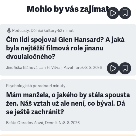
Mohlo by vás zajímat
Podcasty
:
Dělníci kultury
•
52 minut
Čím lidi spojoval Glen Hansard? A jaká
byla nejtěžší filmová role jinanu
dvoulaločného?
Jindřiška Bláhová
,
Jan H. Vitvar
,
Pavel Turek
•
8. 8. 2026
Psychologická poradna
•
4
minuty
Mám manžela, o jakého by stála spousta
žen. Náš vztah už ale není, co býval. Dá
se ještě zachránit?
Beáta Obradovičová
,
Denník N
•
8. 8. 2026