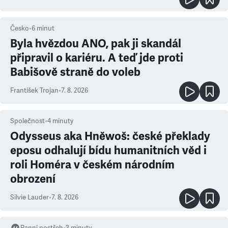
Česko
•
6
minut
Byla hvězdou ANO, pak ji skandál
připravil o kariéru. A teď jde proti
Babišově straně do voleb
František Trojan
•
7. 8. 2026
Společnost
•
4
minuty
Odysseus aka Hněwoš: české překlady
eposu odhalují bídu humanitních věd i
roli Homéra v českém národním
obrození
Silvie Lauder
•
7. 8. 2026