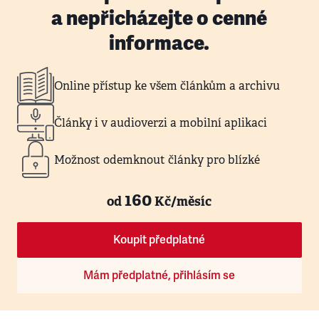
a nepřicházejte o cenné
informace.
Online přístup ke všem článkům a archivu
Články i v audioverzi a mobilní aplikaci
Možnost odemknout články pro blízké
160
od
Kč/měsíc
Koupit předplatné
Mám předplatné, přihlásím se