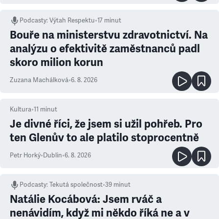
Podcasty
:
Výtah Respektu
•
17 minut
Bouře na ministerstvu zdravotnictví. Na
analýzu o efektivitě zaměstnanců padl
skoro milion korun
Zuzana Machálková
•
6. 8. 2026
Kultura
•
11
minut
Je divné říci, že jsem si užil pohřeb. Pro
ten Glenův to ale platilo stoprocentně
Petr Horký
•
Dublin
•
6. 8. 2026
Podcasty
:
Tekutá společnost
•
39 minut
Natálie Kocábová: Jsem rváč a
nenávidím, když mi někdo říká ne a v