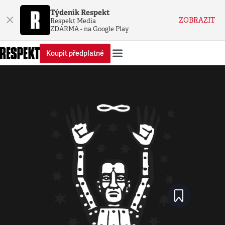
Týdeník Respekt
×
ZOBRAZIT
Respekt Media
ZDARMA - na Google Play
Koupit předplatné