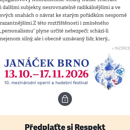
i dalšími subjekty, nesrovnatelně radikálnějšími a ve
svých snahách o návrat ke starým pořádkům nesporně
razantnějšími.Z této roztříštěnosti i zmíněného
„personalismu“ plyne určité nebezpečí: schází-li
nejenom silný, ale i obecně uznávaný lídr, který…
↓ INZERCE
Předplaťte si Respekt