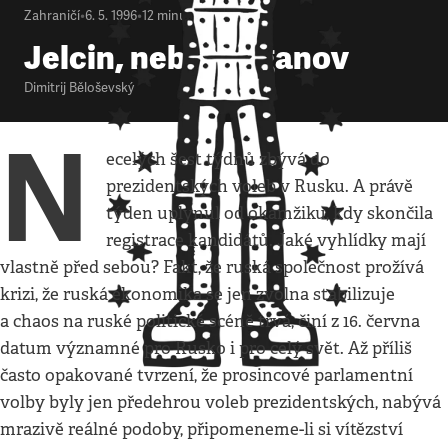
Zahraničí
•
6. 5. 1996
•
12
minut
Jelcin, nebo Zjuganov
Dimitrij Běloševský
N
ecelých šest týdnů zbývá do
prezidentských voleb v Rusku. A právě
týden uplynul od okamžiku, kdy skončila
registrace kandidátů. Jaké vyhlídky mají
vlastně před sebou? Fakt, že ruská společnost prožívá
krizi, že ruská ekonomika se jen zvolna stabilizuje
a chaos na ruské politické scéně trvá, činí z 16. června
datum významné pro Rusko i pro celý svět. Až příliš
často opakované tvrzení, že prosincové parlamentní
volby byly jen předehrou voleb prezidentských, nabývá
mrazivě reálné podoby, připomeneme-li si vítězství