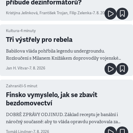
přibude dezinformátorů?
Kristýna Jelínková
,
František Trojan
,
Filip Zelenka
•
7. 8. 2026
Kultura
•
4
minuty
Tři výstřely pro rebela
Babišova vláda pohřbila legendu undergroundu.
Rozloučení s Milanem Knížákem doprovodily vojenské
salvy i kritika pokrokářů
Jan H. Vitvar
•
7. 8. 2026
Zahraničí
•
5
minut
Finsko vymyslelo, jak se zbavit
bezdomovectví
DOBRÉ ZPRÁVY ODJINUD. Základ receptu je banální i
náročný současně: aby to vláda opravdu považovala za
prioritu
Tomáš Lindner
•
7. 8. 2026