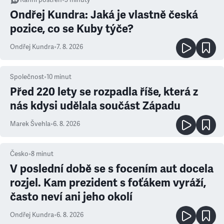
Ranní postřeh
•
3
minuty
Ondřej Kundra: Jaká je vlastně česká
pozice, co se Kuby týče?
Ondřej Kundra
•
7. 8. 2026
Společnost
•
10
minut
Před 220 lety se rozpadla říše, která z
nás kdysi udělala součást Západu
Marek Švehla
•
6. 8. 2026
Česko
•
8
minut
V poslední době se s focením aut docela
rozjel. Kam prezident s foťákem vyráží,
často neví ani jeho okolí
Ondřej Kundra
•
6. 8. 2026