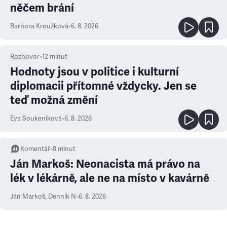
něčem brání
Barbora Kroužková
•
6. 8. 2026
Rozhovor
•
12
minut
Hodnoty jsou v politice i kulturní
diplomacii přítomné vždycky. Jen se
teď možná změní
Eva Soukeníková
•
6. 8. 2026
Komentář
•
8
minut
Ján Markoš: Neonacista má právo na
lék v lékárně, ale ne na místo v kavárně
Ján Markoš
,
Denník N
•
6. 8. 2026