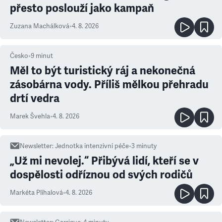
přesto poslouží jako kampaň
Zuzana Machálková
•
4. 8. 2026
Česko
•
9
minut
Měl to být turistický ráj a nekonečná
zásobárna vody. Příliš mělkou přehradu
drtí vedra
Marek Švehla
•
4. 8. 2026
Newsletter
:
Jednotka intenzivní péče
•
3
minuty
„Už mi nevolej.“ Přibývá lidí, kteří se v
dospělosti odříznou od svých rodičů
Markéta Plíhalová
•
4. 8. 2026