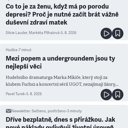
Co to je za ženu, když má po porodu
depresi? Proč je nutné začít brát vážně
duševní zdraví matek
Silvie Lauder
,
Markéta Plíhalová
•
5. 8. 2026
Hudba
•
7
minut
Mezi popem a undergroundem jsou ty
nejlepší věci
Hudebního dramaturga Marka Mikiče, který stojí za
klubem Fuchs2 a koncertní sérií UGOT, nezajímají žánry,
ale atmosféra
Pavel Turek
•
5. 8. 2026
Newsletter
:
Sečteno, podtrženo
•
3
minuty
Dříve bezplatně, dnes s přirážkou. Jak
nové náklady ovlivňují životní úroveň