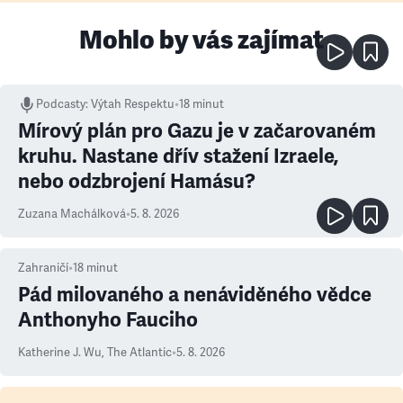
Mohlo by vás zajímat
Podcasty
:
Výtah Respektu
•
18 minut
Mírový plán pro Gazu je v začarovaném
kruhu. Nastane dřív stažení Izraele,
nebo odzbrojení Hamásu?
Zuzana Machálková
•
5. 8. 2026
Zahraničí
•
18
minut
Pád milovaného a nenáviděného vědce
Anthonyho Fauciho
Katherine J. Wu
,
The Atlantic
•
5. 8. 2026