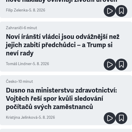
Filip Zelenka
•
5. 8. 2026
Zahraničí
•
6
minut
Noví íránští vládci jsou odvážnější než
jejich zabití předchůdci – a Trump si
neví rady
Tomáš Lindner
•
5. 8. 2026
Česko
•
10
minut
Dusno na ministerstvu zdravotnictví:
Vojtěch řeší spor kvůli sledování
počítačů svých zaměstnanců
Kristýna Jelínková
•
5. 8. 2026