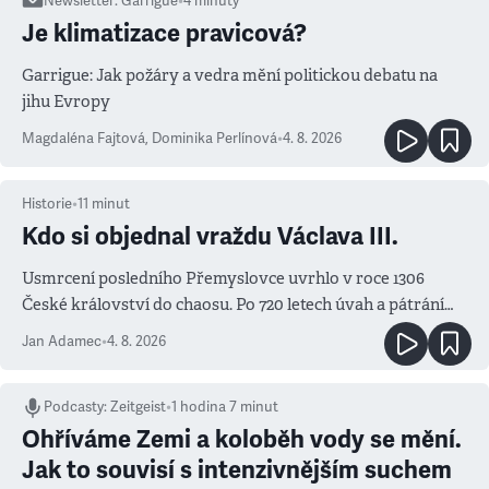
Newsletter
:
Garrigue
•
4
minuty
Je klimatizace pravicová?
Garrigue: Jak požáry a vedra mění politickou debatu na
jihu Evropy
Magdaléna Fajtová
,
Dominika Perlínová
•
4. 8. 2026
Historie
•
11
minut
Kdo si objednal vraždu Václava III.
Usmrcení posledního Přemyslovce uvrhlo v roce 1306
České království do chaosu. Po 720 letech úvah a pátrání
známe jména podezřelých
Jan Adamec
•
4. 8. 2026
Podcasty
:
Zeitgeist
•
1 hodina 7 minut
Ohříváme Zemi a koloběh vody se mění.
Jak to souvisí s intenzivnějším suchem