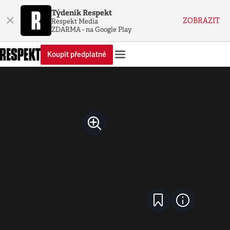
Týdeník Respekt
×
ZOBRAZIT
Respekt Media
ZDARMA - na Google Play
Koupit předplatné