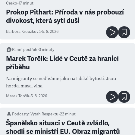
Česko
•
17
minut
Prokop Pithart: Příroda v nás probouzí
divokost, která sytí duši
Barbora Kroužková
•
5. 8. 2026
Ranní postřeh
•
3
minuty
Marek Torčík: Lidé v Ceutě za hranicí
příběhu
Na migranty se nedíváme jako na lidské bytosti. Jsou
horda, masa, vlna
Marek Torčík
•
5. 8. 2026
Podcasty
:
Výtah Respektu
•
22 minut
Španělsko situaci v Ceutě zvládlo,
shodli se ministři EU. Obraz migrantů