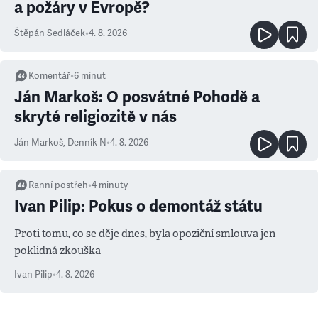
a požáry v Evropě?
Štěpán Sedláček
•
4. 8. 2026
Komentář
•
6
minut
Ján Markoš: O posvátné Pohodě a
skryté religiozitě v nás
Ján Markoš
,
Denník N
•
4. 8. 2026
Ranní postřeh
•
4
minuty
Ivan Pilip: Pokus o demontáž státu
Proti tomu, co se děje dnes, byla opoziční smlouva jen
poklidná zkouška
Ivan Pilip
•
4. 8. 2026