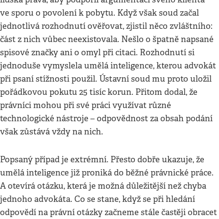
ve sporu o povolení k pobytu. Když však soud začal
jednotlivá rozhodnutí ověřovat, zjistil něco zvláštního:
část z nich vůbec neexistovala. Nešlo o špatně napsané
spisové značky ani o omyl při citaci. Rozhodnutí si
jednoduše vymyslela umělá inteligence, kterou advokát
při psaní stížnosti použil. Ústavní soud mu proto uložil
pořádkovou pokutu 25 tisíc korun. Přitom dodal, že
právníci mohou při své práci využívat různé
technologické nástroje – odpovědnost za obsah podání
však zůstává vždy na nich.
Popsaný případ je extrémní. Přesto dobře ukazuje, že
umělá inteligence již proniká do běžné právnické práce.
A otevírá otázku, která je možná důležitější než chyba
jednoho advokáta. Co se stane, když se při hledání
odpovědí na právní otázky začneme stále častěji obracet