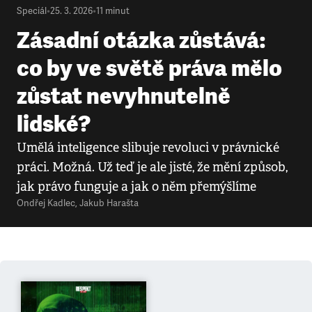
Speciál
•
25. 3. 2026
•
11
minut
Zásadní otázka zůstává:
co by ve světě práva mělo
zůstat nevyhnutelně
lidské?
Umělá inteligence slibuje revoluci v právnické
práci. Možná. Už teď je ale jisté, že mění způsob,
jak právo funguje a jak o něm přemýšlíme
Ondřej Kadlec
,
Jakub Harašta