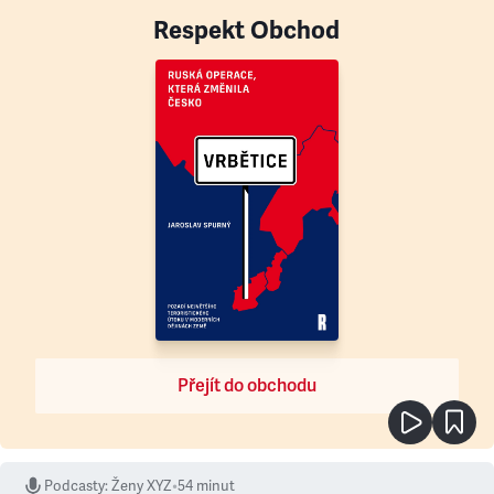
Respekt Obchod
Přejít do obchodu
Podcasty
:
Ženy XYZ
•
54 minut