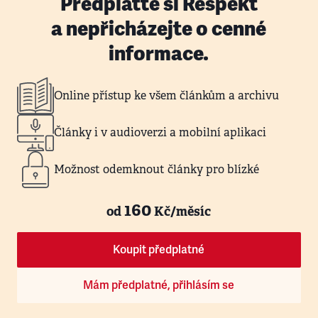
Předplaťte si Respekt
a nepřicházejte o cenné
informace.
Online přístup ke všem článkům a archivu
Články i v audioverzi a mobilní aplikaci
Možnost odemknout články pro blízké
160
od
Kč/měsíc
Koupit předplatné
Mám předplatné, přihlásím se