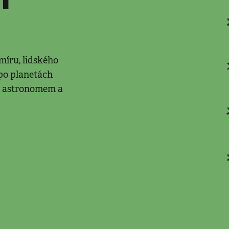
míru, lidského
 po planetách
 s astronomem a