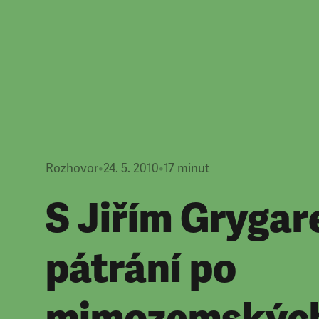
Rozhovor
•
24. 5. 2010
•
17
minut
S Jiřím Grygar
pátrání po
mimozemskýc