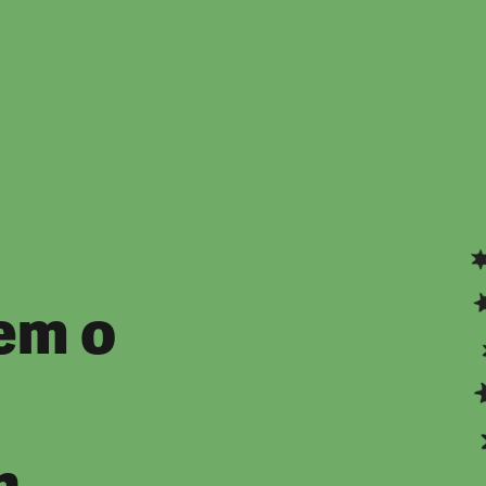
em o
h