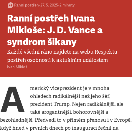
Ranní postřeh
•
27. 5. 2025
•
2
minuty
Ranní postřeh Ivana
Mikloše: J. D. Vance a
syndrom šikany
Každé všední ráno najdete na webu Respektu
postřeh osobností k aktuálním událostem
Ivan Mikloš
A
merický viceprezident je v mnoha
ohledech radikálnější než jeho šéf,
prezident Trump. Nejen radikálnější, ale
také arogantnější, bohorovnější a
bezohlednější. Předvedl to v přímém přenosu i v Evropě,
když hned v prvních dnech po inauguraci řečnil na