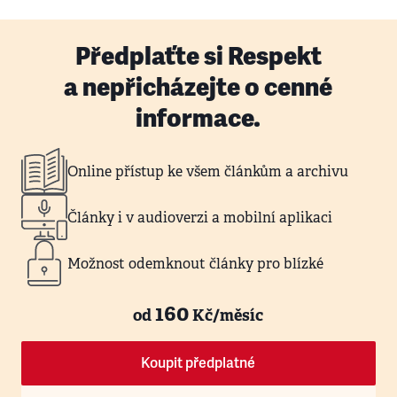
Předplaťte si Respekt
a nepřicházejte o cenné
informace.
Online přístup ke všem článkům a archivu
Články i v audioverzi a mobilní aplikaci
Možnost odemknout články pro blízké
160
od
Kč/měsíc
Koupit předplatné