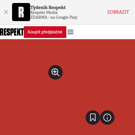
Týdeník Respekt
×
ZOBRAZIT
Respekt Media
ZDARMA - na Google Play
Koupit předplatné