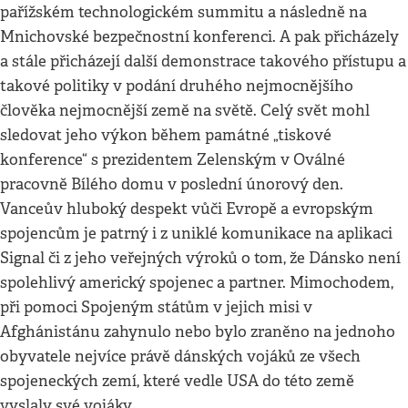
pařížském technologickém summitu a následně na
Mnichovské bezpečnostní konferenci. A pak přicházely
a stále přicházejí další demonstrace takového přístupu a
takové politiky v podání druhého nejmocnějšího
člověka nejmocnější země na světě. Celý svět mohl
sledovat jeho výkon během památné „tiskové
konference“ s prezidentem Zelenským v Oválné
pracovně Bílého domu v poslední únorový den.
Vanceův hluboký despekt vůči Evropě a evropským
spojencům je patrný i z uniklé komunikace na aplikaci
Signal či z jeho veřejných výroků o tom, že Dánsko není
spolehlivý americký spojenec a partner. Mimochodem,
při pomoci Spojeným státům v jejich misi v
Afghánistánu zahynulo nebo bylo zraněno na jednoho
obyvatele nejvíce právě dánských vojáků ze všech
spojeneckých zemí, které vedle USA do této země
vyslaly své vojáky.