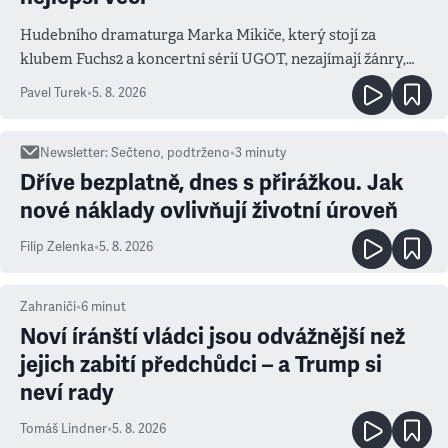
Hudebního dramaturga Marka Mikiče, který stojí za
klubem Fuchs2 a koncertní sérií UGOT, nezajímají žánry,
ale atmosféra
Pavel Turek
•
5. 8. 2026
Newsletter
:
Sečteno, podtrženo
•
3
minuty
Dříve bezplatně, dnes s přirážkou. Jak
nové náklady ovlivňují životní úroveň
Filip Zelenka
•
5. 8. 2026
Zahraničí
•
6
minut
Noví íránští vládci jsou odvážnější než
jejich zabití předchůdci – a Trump si
neví rady
Tomáš Lindner
•
5. 8. 2026