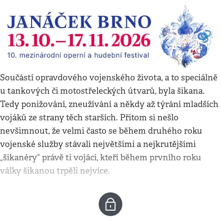
Součástí opravdového vojenského života, a to speciálně
u tankových či motostřeleckých útvarů, byla šikana.
Tedy ponižování, zneužívání a někdy až týrání mladších
vojáků ze strany těch starších. Přitom si nešlo
nevšimnout, že velmi často se během druhého roku
vojenské služby stávali největšími a nejkrutějšími
„šikanéry“ právě ti vojáci, kteří během prvního roku
války šikanou trpěli nejvíce.