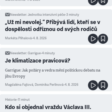
Newsletter
:
Jednotka intenzivní péče
•
3
minuty
„Už mi nevolej.“ Přibývá lidí, kteří se v
dospělosti odříznou od svých rodičů
Markéta Plíhalová
•
4. 8. 2026
Newsletter
:
Garrigue
•
4
minuty
Je klimatizace pravicová?
Garrigue: Jak požáry a vedra mění politickou debatu na
jihu Evropy
Magdaléna Fajtová
,
Dominika Perlínová
•
4. 8. 2026
Historie
•
11
minut
Kdo si objednal vraždu Václava III.