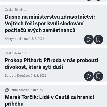
Česko
•
10
minut
Dusno na ministerstvu zdravotnictví:
Vojtěch řeší spor kvůli sledování
počítačů svých zaměstnanců
Kristýna Jelínková
•
5. 8. 2026
Česko
•
17
minut
Prokop Pithart: Příroda v nás probouzí
divokost, která sytí duši
Barbora Kroužková
•
5. 8. 2026
Ranní postřeh
•
3
minuty
Marek Torčík: Lidé v Ceutě za hranicí
příběhu