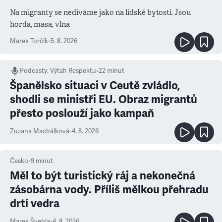
Na migranty se nedíváme jako na lidské bytosti. Jsou
horda, masa, vlna
Marek Torčík
•
5. 8. 2026
Podcasty
:
Výtah Respektu
•
22 minut
Španělsko situaci v Ceutě zvládlo,
shodli se ministři EU. Obraz migrantů
přesto poslouží jako kampaň
Zuzana Machálková
•
4. 8. 2026
Česko
•
9
minut
Měl to být turistický ráj a nekonečná
zásobárna vody. Příliš mělkou přehradu
drtí vedra
Marek Švehla
•
4. 8. 2026