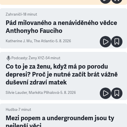
Zahraničí
•
18
minut
Pád milovaného a nenáviděného vědce
Anthonyho Fauciho
Katherine J. Wu
,
The Atlantic
•
5. 8. 2026
Podcasty
:
Ženy XYZ
•
54 minut
Co to je za ženu, když má po porodu
depresi? Proč je nutné začít brát vážně
duševní zdraví matek
Silvie Lauder
,
Markéta Plíhalová
•
5. 8. 2026
Hudba
•
7
minut
Mezi popem a undergroundem jsou ty
nejlepší věci