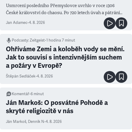
Usmrcení posledního Přemyslovce uvrhlo v roce 1306
České království do chaosu. Po 720 letech úvah a pátrání
známe jména podezřelých
Jan Adamec
•
4. 8. 2026
Podcasty
:
Zeitgeist
•
1 hodina 7 minut
Ohříváme Zemi a koloběh vody se mění.
Jak to souvisí s intenzivnějším suchem
a požáry v Evropě?
Štěpán Sedláček
•
4. 8. 2026
Komentář
•
6
minut
Ján Markoš: O posvátné Pohodě a
skryté religiozitě v nás
Ján Markoš
,
Denník N
•
4. 8. 2026