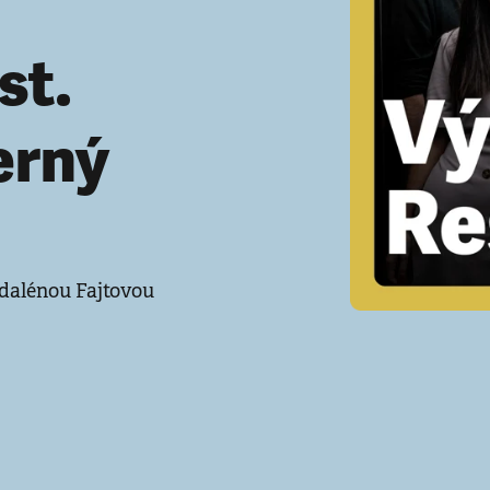
st.
erný
dalénou Fajtovou