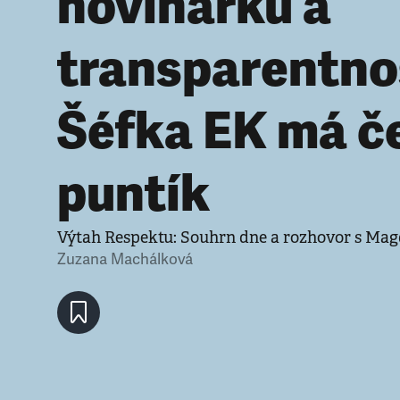
novinářku a
transparentno
Šéfka EK má č
puntík
Výtah Respektu: Souhrn dne a rozhovor s Mag
Zuzana Machálková