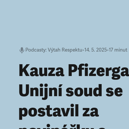
Podcasty
:
Výtah Respektu
•
14. 5. 2025
•
17 minut
Kauza Pfizerga
Unijní soud se
postavil za