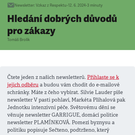
Newsletter
:
Vzkaz z Respektu
•
12. 6. 2024
•
3
minuty
Hledání dobrých důvodů
pro zákazy
Tomáš Brolík
Čtete jeden z našich newsletterů.
Přihlaste se k
jejich odběru
a budou vám chodit do e-mailové
schránky. Máte z čeho vybírat. Silvie Lauder píše
newsletter V pasti pohlaví, Markéta Plíhalová pak
Jednotku intenzivní péče. Světovému dění se
věnuje newsletter GARRIGUE, domácí politice
newsletter PLAMÍNKOVÁ. Pomezí byznysu a
politiku popisuje Sečteno, podtrženo, který