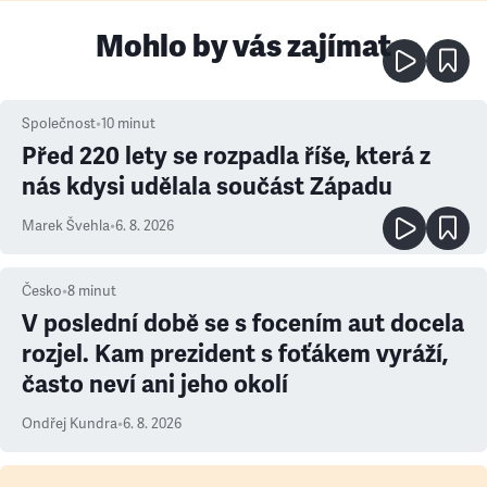
Mohlo by vás zajímat
Společnost
•
10
minut
Před 220 lety se rozpadla říše, která z
nás kdysi udělala součást Západu
Marek Švehla
•
6. 8. 2026
Česko
•
8
minut
V poslední době se s focením aut docela
rozjel. Kam prezident s foťákem vyráží,
často neví ani jeho okolí
Ondřej Kundra
•
6. 8. 2026