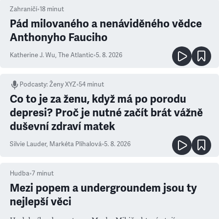
Zahraničí
•
18
minut
Pád milovaného a nenáviděného vědce
Anthonyho Fauciho
Katherine J. Wu
,
The Atlantic
•
5. 8. 2026
Podcasty
:
Ženy XYZ
•
54 minut
Co to je za ženu, když má po porodu
depresi? Proč je nutné začít brát vážně
duševní zdraví matek
Silvie Lauder
,
Markéta Plíhalová
•
5. 8. 2026
Hudba
•
7
minut
Mezi popem a undergroundem jsou ty
nejlepší věci