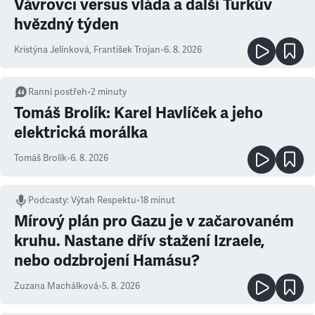
Vávrovci versus vláda a další Turkův
hvězdný týden
Kristýna Jelínková
,
František Trojan
•
6. 8. 2026
Ranní postřeh
•
2
minuty
Tomáš Brolík: Karel Havlíček a jeho
elektrická morálka
Tomáš Brolík
•
6. 8. 2026
Podcasty
:
Výtah Respektu
•
18 minut
Mírový plán pro Gazu je v začarovaném
kruhu. Nastane dřív stažení Izraele,
nebo odzbrojení Hamásu?
Zuzana Machálková
•
5. 8. 2026