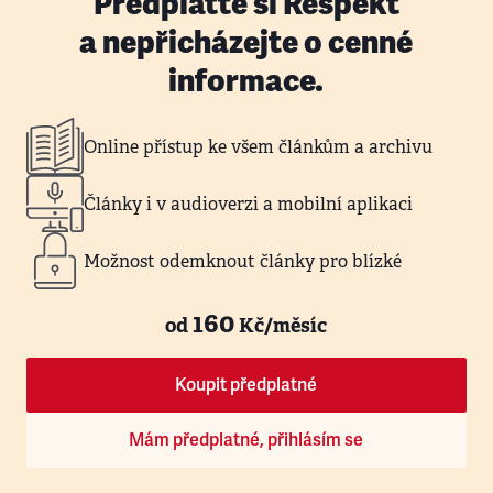
Předplaťte si Respekt
a nepřicházejte o cenné
informace.
Online přístup ke všem článkům a archivu
Články i v audioverzi a mobilní aplikaci
Možnost odemknout články pro blízké
160
od
Kč/měsíc
Koupit předplatné
Mám předplatné, přihlásím se