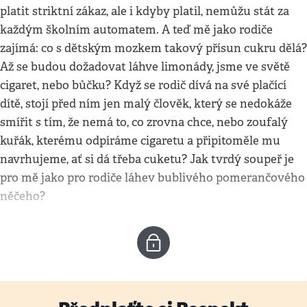
platit striktní zákaz, ale i kdyby platil, nemůžu stát za
každým školním automatem. A teď mě jako rodiče
zajímá: co s dětským mozkem takový přísun cukru dělá?
Až se budou dožadovat láhve limonády, jsme ve světě
cigaret, nebo bůčku? Když se rodič dívá na své plačící
dítě, stojí před ním jen malý člověk, který se nedokáže
smířit s tím, že nemá to, co zrovna chce, nebo zoufalý
kuřák, kterému odpíráme cigaretu a připitoměle mu
navrhujeme, ať si dá třeba cuketu? Jak tvrdý soupeř je
pro mě jako pro rodiče láhev bublivého pomerančového
něčeho?