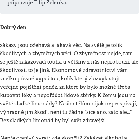
připravuje Filip Zelenka.
Dobrý den,
zákazy jsou ožehavá a lákavá věc. Na světě je tolik
škodlivých a zbytečných věcí. O zbytečnost nejde, tam
se ještě zakazovací touha u většiny z nás neprobouzí, ale
škodlivost, to je jiná. Ekonomové zdravotnictví vám
vcelku přesně vypočtou, kolik který zlozvyk stojí
veřejné pojištění peněz, za které by bylo možné třeba
kupovat léky a nepořádat lidové sbírky. K čemu jsou na
světě sladké limonády? Našim tělům nijak neprospívají,
výhradně jim škodí, není tu žádné “sice ano, zato ale…”
Bez sladkých limonád by byl svět zdravější.
Nepřekvapivý zvrat: kde skončit? Zakázat alkohol a