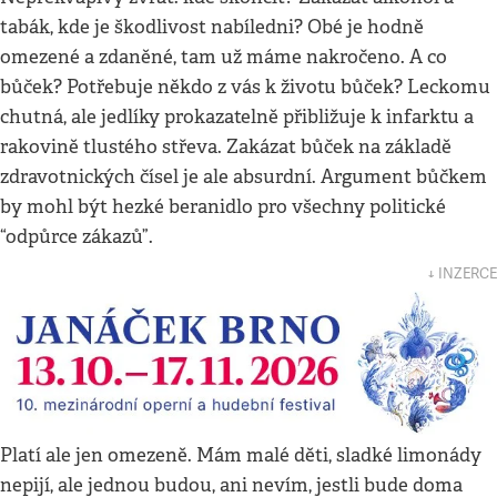
tabák, kde je škodlivost nabíledni? Obé je hodně
omezené a zdaněné, tam už máme nakročeno. A co
bůček? Potřebuje někdo z vás k životu bůček? Leckomu
chutná, ale jedlíky prokazatelně přibližuje k infarktu a
rakovině tlustého střeva. Zakázat bůček na základě
zdravotnických čísel je ale absurdní. Argument bůčkem
by mohl být hezké beranidlo pro všechny politické
“odpůrce zákazů”.
↓ INZERCE
Platí ale jen omezeně. Mám malé děti, sladké limonády
nepijí, ale jednou budou, ani nevím, jestli bude doma