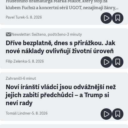
Hudebního dramaturga Marka Mikiče, který stojí za
klubem Fuchs2 a koncertní sérií UGOT, nezajímají žánry,
ale atmosféra
Pavel Turek
•
5. 8. 2026
Newsletter
:
Sečteno, podtrženo
•
3
minuty
Dříve bezplatně, dnes s přirážkou. Jak
nové náklady ovlivňují životní úroveň
Filip Zelenka
•
5. 8. 2026
Zahraničí
•
6
minut
Noví íránští vládci jsou odvážnější než
jejich zabití předchůdci – a Trump si
neví rady
Tomáš Lindner
•
5. 8. 2026