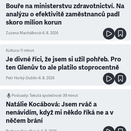
Bouře na ministerstvu zdravotnictví. Na
analýzu o efektivitě zaměstnanců padl
skoro milion korun
Zuzana Machálková
•
6. 8. 2026
Kultura
•
11
minut
Je divné říci, že jsem si užil pohřeb. Pro
ten Glenův to ale platilo stoprocentně
Petr Horký
•
Dublin
•
6. 8. 2026
Podcasty
:
Tekutá společnost
•
39 minut
Natálie Kocábová: Jsem rváč a
nenávidím, když mi někdo říká ne a v
něčem brání