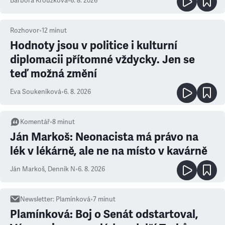
Barbora Kroužková
•
6. 8. 2026
Rozhovor
•
12
minut
Hodnoty jsou v politice i kulturní
diplomacii přítomné vždycky. Jen se
teď možná změní
Eva Soukeníková
•
6. 8. 2026
Komentář
•
8
minut
Ján Markoš: Neonacista má právo na
lék v lékárně, ale ne na místo v kavárně
Ján Markoš
,
Denník N
•
6. 8. 2026
Newsletter
:
Plamínková
•
7
minut
Plamínková: Boj o Senát odstartoval,