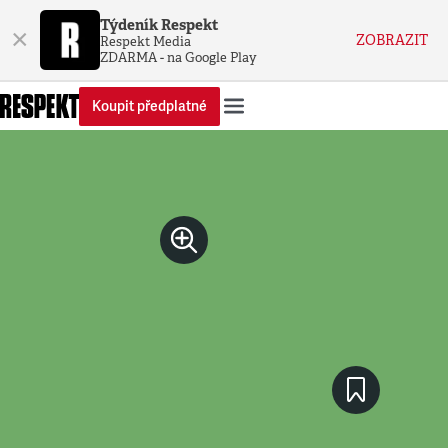
Týdeník Respekt
×
ZOBRAZIT
Respekt Media
ZDARMA - na Google Play
Koupit předplatné