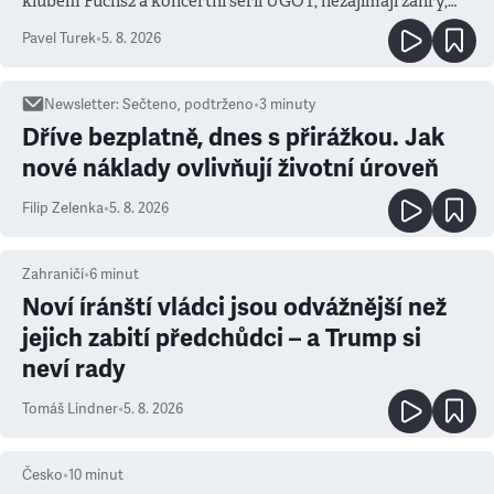
klubem Fuchs2 a koncertní sérií UGOT, nezajímají žánry,
ale atmosféra
Pavel Turek
•
5. 8. 2026
Newsletter
:
Sečteno, podtrženo
•
3
minuty
Dříve bezplatně, dnes s přirážkou. Jak
nové náklady ovlivňují životní úroveň
Filip Zelenka
•
5. 8. 2026
Zahraničí
•
6
minut
Noví íránští vládci jsou odvážnější než
jejich zabití předchůdci – a Trump si
neví rady
Tomáš Lindner
•
5. 8. 2026
Česko
•
10
minut