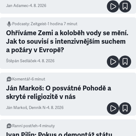
známe jména podezřelých
Jan Adamec
•
4. 8. 2026
Podcasty
:
Zeitgeist
•
1 hodina 7 minut
Ohříváme Zemi a koloběh vody se mění.
Jak to souvisí s intenzivnějším suchem
a požáry v Evropě?
Štěpán Sedláček
•
4. 8. 2026
Komentář
•
6
minut
Ján Markoš: O posvátné Pohodě a
skryté religiozitě v nás
Ján Markoš
,
Denník N
•
4. 8. 2026
Ranní postřeh
•
4
minuty
Ivan Pilip: Pokus o demontáž státu