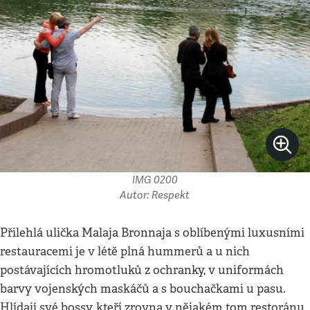
IMG 0200
Autor: Respekt
Přilehlá ulička Malaja Bronnaja s oblíbenými luxusními
restauracemi je v létě plná hummerů a u nich
postávajících hromotluků z ochranky, v uniformách
barvy vojenských maskáčů a s bouchačkami u pasu.
Hlídají své bossy, kteří zrovna v nějakém tom restoránu