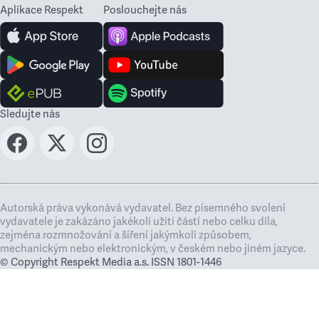
Aplikace Respekt
Poslouchejte nás
Sledujte nás
Autorská práva vykonává vydavatel. Bez písemného svolení
vydavatele je zakázáno jakékoli užití částí nebo celku díla,
zejména rozmnožování a šíření jakýmkoli způsobem,
mechanickým nebo elektronickým, v českém nebo jiném jazyce.
© Copyright Respekt Media a.s. ISSN 1801-1446