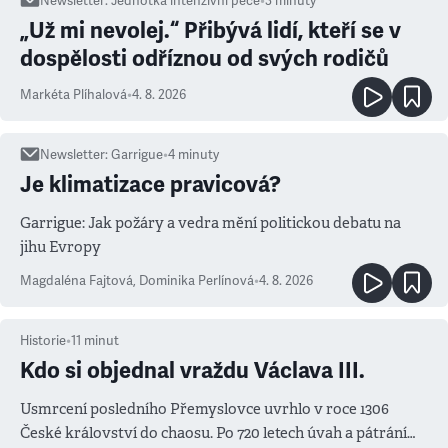
Newsletter
:
Jednotka intenzivní péče
•
3
minuty
„Už mi nevolej.“ Přibývá lidí, kteří se v
dospělosti odříznou od svých rodičů
Markéta Plíhalová
•
4. 8. 2026
Newsletter
:
Garrigue
•
4
minuty
Je klimatizace pravicová?
Garrigue: Jak požáry a vedra mění politickou debatu na
jihu Evropy
Magdaléna Fajtová
,
Dominika Perlínová
•
4. 8. 2026
Historie
•
11
minut
Kdo si objednal vraždu Václava III.
Usmrcení posledního Přemyslovce uvrhlo v roce 1306
České království do chaosu. Po 720 letech úvah a pátrání