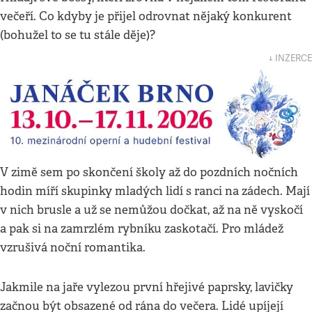
večeří. Co kdyby je přijel odrovnat nějaký konkurent
(bohužel to se tu stále děje)?
↓ INZERCE
V zimě sem po skončení školy až do pozdních nočních
hodin míří skupinky mladých lidí s ranci na zádech. Mají
v nich brusle a už se nemůžou dočkat, až na ně vyskočí
a pak si na zamrzlém rybníku zaskotačí. Pro mládež
vzrušivá noční romantika.
Jakmile na jaře vylezou první hřejivé paprsky, lavičky
začnou být obsazené od rána do večera. Lidé upíjejí