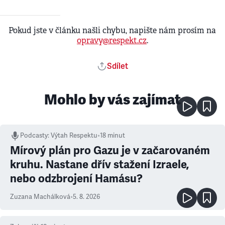
Pokud jste v článku našli chybu, napište nám prosím na
opravy@respekt.cz
.
Sdílet
Mohlo by vás zajímat
Podcasty
:
Výtah Respektu
•
18 minut
Mírový plán pro Gazu je v začarovaném
kruhu. Nastane dřív stažení Izraele,
nebo odzbrojení Hamásu?
Zuzana Machálková
•
5. 8. 2026