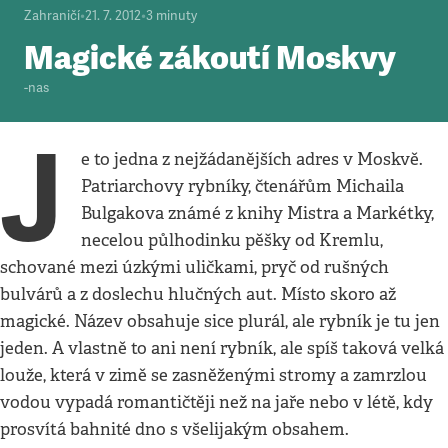
Zahraničí
•
21. 7. 2012
•
3
minuty
Magické zákoutí Moskvy
-nas
J
e to jedna z nejžádanějších adres v Moskvě.
Patriarchovy rybníky, čtenářům Michaila
Bulgakova známé z knihy Mistra a Markétky,
necelou půlhodinku pěšky od Kremlu,
schované mezi úzkými uličkami, pryč od rušných
bulvárů a z doslechu hlučných aut. Místo skoro až
magické. Název obsahuje sice plurál, ale rybník je tu jen
jeden. A vlastně to ani není rybník, ale spíš taková velká
louže, která v zimě se zasněženými stromy a zamrzlou
vodou vypadá romantičtěji než na jaře nebo v létě, kdy
prosvítá bahnité dno s všelijakým obsahem.