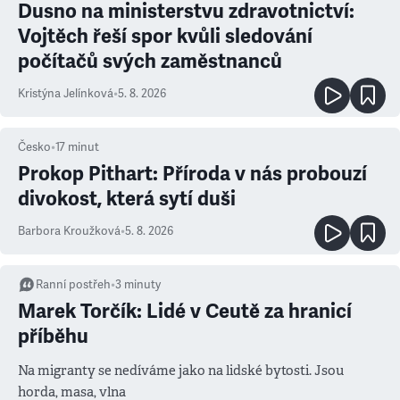
Dusno na ministerstvu zdravotnictví:
Vojtěch řeší spor kvůli sledování
počítačů svých zaměstnanců
Kristýna Jelínková
•
5. 8. 2026
Česko
•
17
minut
Prokop Pithart: Příroda v nás probouzí
divokost, která sytí duši
Barbora Kroužková
•
5. 8. 2026
Ranní postřeh
•
3
minuty
Marek Torčík: Lidé v Ceutě za hranicí
příběhu
Na migranty se nedíváme jako na lidské bytosti. Jsou
horda, masa, vlna