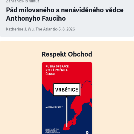
Zahraničí
•
18
minut
Pád milovaného a nenáviděného vědce
Anthonyho Fauciho
Katherine J. Wu
,
The Atlantic
•
5. 8. 2026
Respekt Obchod