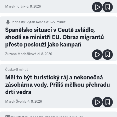
Marek Torčík
•
5. 8. 2026
Podcasty
:
Výtah Respektu
•
22 minut
Španělsko situaci v Ceutě zvládlo,
shodli se ministři EU. Obraz migrantů
přesto poslouží jako kampaň
Zuzana Machálková
•
4. 8. 2026
Česko
•
9
minut
Měl to být turistický ráj a nekonečná
zásobárna vody. Příliš mělkou přehradu
drtí vedra
Marek Švehla
•
4. 8. 2026