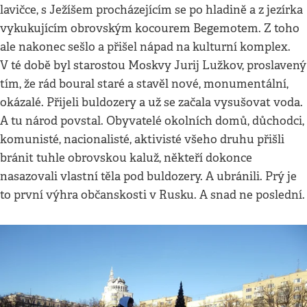
lavičce, s Ježíšem procházejícím se po hladině a z jezírka
vykukujícím obrovským kocourem Begemotem. Z toho
ale nakonec sešlo a přišel nápad na kulturní komplex.
V té době byl starostou Moskvy Jurij Lužkov, proslavený
tím, že rád boural staré a stavěl nové, monumentální,
okázalé. Přijeli buldozery a už se začala vysušovat voda.
A tu národ povstal. Obyvatelé okolních domů, důchodci,
komunisté, nacionalisté, aktivisté všeho druhu přišli
bránit tuhle obrovskou kaluž, někteří dokonce
nasazovali vlastní těla pod buldozery. A ubránili. Prý je
to první výhra občanskosti v Rusku. A snad ne poslední.