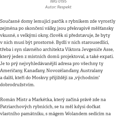
IMG 0195
Autor: Respekt
Současné domy lemující parčík s rybníkem zde vyrostly
zejména po skončení války, jsou překvapivě měšťansky
vkusné, s velkými okny, člověk si představuje, že byty
v nich musí být prostorné. Bydlí v nich starousedlíci,
třeba i syn slavného architekta Viktora Jevgeniče Asse,
který jeden z místních domů projektoval, a také expati.
Je to prý nejvyhledávanější adresa pro všechny ty
Američany, Kanaďany, Novozélanďany, Australany
a další, kteří do Moskvy přijíždějí za „východním“
dobrodružstvím.
Román Mistr a Markétka, který začíná právě zde na
Patriarchových rybnících, se tu měl kdysi dočkat
vlastního památníku, s mágem Wolandem sedícím na