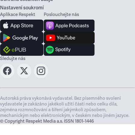
Nastavení soukromí
Aplikace Respekt
Poslouchejte nás
Sledujte nás
Autorská práva vykonává vydavatel. Bez písemného svolení
vydavatele je zakázáno jakékoli užití částí nebo celku díla,
zejména rozmnožování a šíření jakýmkoli způsobem,
mechanickým nebo elektronickým, v českém nebo jiném jazyce.
© Copyright Respekt Media a.s. ISSN 1801-1446