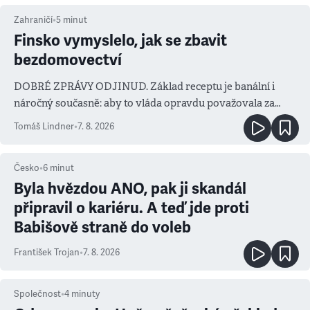
Zahraničí
•
5
minut
Finsko vymyslelo, jak se zbavit
bezdomovectví
DOBRÉ ZPRÁVY ODJINUD. Základ receptu je banální i
náročný současně: aby to vláda opravdu považovala za
prioritu
Tomáš Lindner
•
7. 8. 2026
Česko
•
6
minut
Byla hvězdou ANO, pak ji skandál
připravil o kariéru. A teď jde proti
Babišově straně do voleb
František Trojan
•
7. 8. 2026
Společnost
•
4
minuty