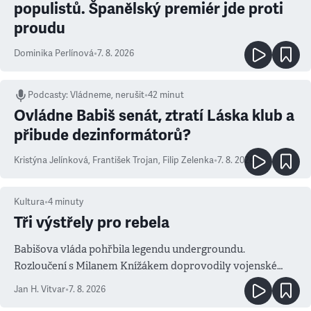
populistů. Španělský premiér jde proti
proudu
Dominika Perlínová
•
7. 8. 2026
Podcasty
:
Vládneme, nerušit
•
42 minut
Ovládne Babiš senát, ztratí Láska klub a
přibude dezinformátorů?
Kristýna Jelínková
,
František Trojan
,
Filip Zelenka
•
7. 8. 2026
Kultura
•
4
minuty
Tři výstřely pro rebela
Babišova vláda pohřbila legendu undergroundu.
Rozloučení s Milanem Knížákem doprovodily vojenské
salvy i kritika pokrokářů
Jan H. Vitvar
•
7. 8. 2026