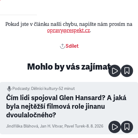
Pokud jste v článku našli chybu, napište nám prosím na
opravy@respekt.cz
.
Sdílet
Mohlo by vás zajímat
Podcasty
:
Dělníci kultury
•
52 minut
Čím lidi spojoval Glen Hansard? A jaká
byla nejtěžší filmová role jinanu
dvoulaločného?
Jindřiška Bláhová
,
Jan H. Vitvar
,
Pavel Turek
•
8. 8. 2026