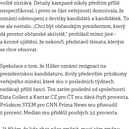
volbě zůstává. Detaily kampaně nikdy předtím příliš
nespecifikoval, i proto se část veřejnosti domnívala, že
oznámí odstoupení z devítky kandidátů a kandidátek. To
se ale nestalo. „Chci být občanským prezidentem, který
dá prostor občanské aktivitě,“ prohlásil mimo jiné -
a kromě ujištění, že nekončí, představil témata, kterým
se chce věnovat.
Spekulace o tom, že Hilšer oznámí rezignaci na
prezidentskou kandidaturu, živily především průzkumy
veřejného mínění, které mu v posledních týdnech
nedávají příliš šanci. Ten zatím poslední od společností
Data Collect a Kantar CZ pro ČT mu dává čtyři procenta.
Průzkum STEM pro CNN Prima News mu přisoudil
5 procent, Median mu přidělil pouhých 3,5 procenta.