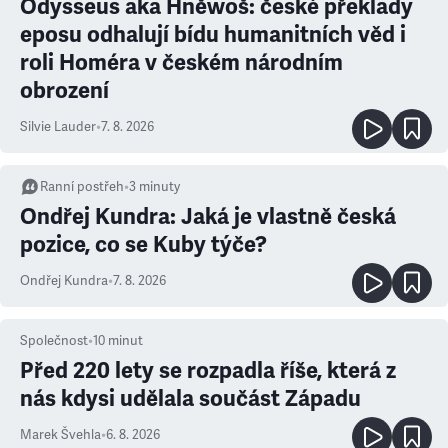
Odysseus aka Hněwoš: české překlady
eposu odhalují bídu humanitních věd i
roli Homéra v českém národním
obrození
Silvie Lauder
•
7. 8. 2026
Ranní postřeh
•
3
minuty
Ondřej Kundra: Jaká je vlastně česká
pozice, co se Kuby týče?
Ondřej Kundra
•
7. 8. 2026
Společnost
•
10
minut
Před 220 lety se rozpadla říše, která z
nás kdysi udělala součást Západu
Marek Švehla
•
6. 8. 2026