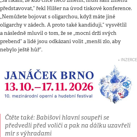
„Já říkám, že kdo chce něco změnit, musí sám změnu
představovat,“ řekl Hilšer na úvod tiskové konference.
„Nemůžete bojovat s oligarchou, když máte jiné
oligarchy v zádech. A proto také kandiduji,“ vysvětlil
a následně mluvil o tom, že se „mocní drží svých
prebend“ a lidé jsou odkázaní volit „menší zlo, aby
nebylo ještě hůř“.
↓ INZERCE
Čtěte také: Babišovi hlavní soupeři se
předvedli před voliči a pak na dálku uzavřeli
mír s výhradami