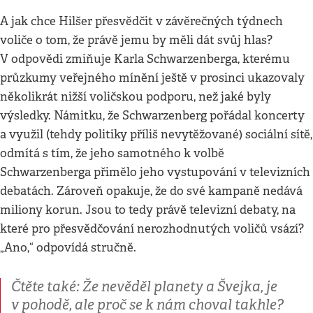
A jak chce Hilšer přesvědčit v závěrečných týdnech
voliče o tom, že právě jemu by měli dát svůj hlas?
V odpovědi zmiňuje Karla Schwarzenberga, kterému
průzkumy veřejného mínění ještě v prosinci ukazovaly
několikrát nižší voličskou podporu, než jaké byly
výsledky. Námitku, že Schwarzenberg pořádal koncerty
a využil (tehdy politiky příliš nevytěžované) sociální sítě,
odmítá s tím, že jeho samotného k volbě
Schwarzenberga přimělo jeho vystupování v televizních
debatách. Zároveň opakuje, že do své kampaně nedává
miliony korun. Jsou to tedy právě televizní debaty, na
které pro přesvědčování nerozhodnutých voličů vsází?
„Ano,“ odpovídá stručně.
Čtěte také: Že nevěděl planety a Švejka, je
v pohodě, ale proč se k nám choval takhle?