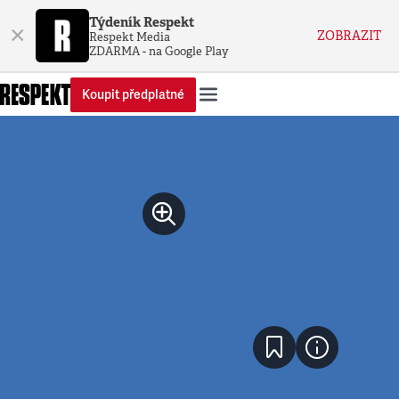
Týdeník Respekt
×
ZOBRAZIT
Respekt Media
ZDARMA - na Google Play
Koupit předplatné