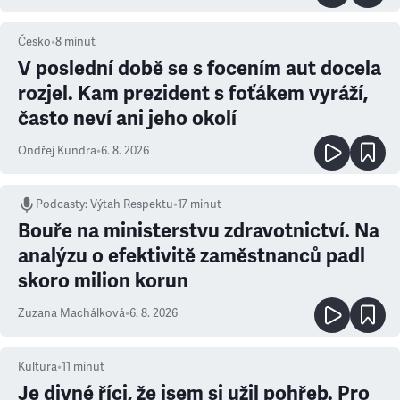
Česko
•
8
minut
V poslední době se s focením aut docela
rozjel. Kam prezident s foťákem vyráží,
často neví ani jeho okolí
Ondřej Kundra
•
6. 8. 2026
Podcasty
:
Výtah Respektu
•
17 minut
Bouře na ministerstvu zdravotnictví. Na
analýzu o efektivitě zaměstnanců padl
skoro milion korun
Zuzana Machálková
•
6. 8. 2026
Kultura
•
11
minut
Je divné říci, že jsem si užil pohřeb. Pro