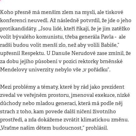
Koho přesně má menším zlem na mysli, ale tiskové
konferenci neuvedl. Až následně potvrdil, že jde o jeho
protikandidáty. „Jsou lidé, kteří říkají, že je jim zatěžko
volit bývalého komunistu, třeba generála Pavla - ale
radši budou volit menší zlo, než aby volili Babiše,“
upřesnil Respektu. U Danuše Nerudové zase zmínil, že
za dobu jejího působení v pozici rektorky brněnské
Mendelovy univerzity nebylo vše „v pořádku“.
Mezi problémy a tématy, které by rád jako prezident
zvedal ve veřejném prostoru, jmenoval exekuce, nízké
důchody nebo mladou generaci, která má podle něj
strach z toho, kam povede další ničení životního
prostředí, a zda dokážeme zvrátit klimatickou změnu.
„Vraťme našim dětem budoucnost,“ prohlásil.