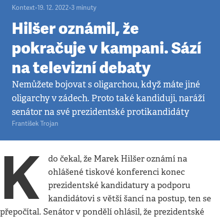
Kontext
•
19. 12. 2022
•
3
minuty
Hilšer oznámil, že
pokračuje v kampani. Sází
na televizní debaty
Nemůžete bojovat s oligarchou, když máte jiné
oligarchy v zádech. Proto také kandiduji, naráží
senátor na své prezidentské protikandidáty
František Trojan
K
do čekal, že Marek Hilšer oznámí na
ohlášené tiskové konferenci konec
prezidentské kandidatury a podporu
kandidátovi s větší šancí na postup, ten se
přepočítal. Senátor v pondělí ohlásil, že prezidentské