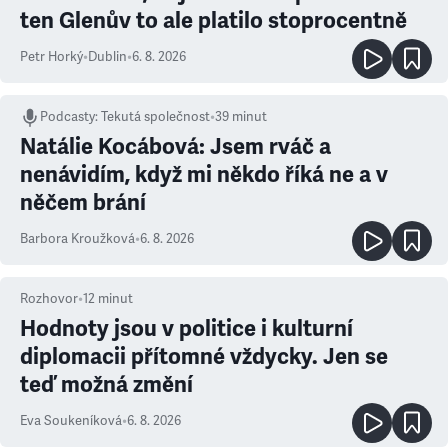
ten Glenův to ale platilo stoprocentně
Petr Horký
•
Dublin
•
6. 8. 2026
Podcasty
:
Tekutá společnost
•
39 minut
Natálie Kocábová: Jsem rváč a
nenávidím, když mi někdo říká ne a v
něčem brání
Barbora Kroužková
•
6. 8. 2026
Rozhovor
•
12
minut
Hodnoty jsou v politice i kulturní
diplomacii přítomné vždycky. Jen se
teď možná změní
Eva Soukeníková
•
6. 8. 2026