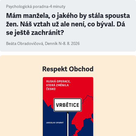
Psychologická poradna
•
4
minuty
Mám manžela, o jakého by stála spousta
žen. Náš vztah už ale není, co býval. Dá
se ještě zachránit?
Beáta Obradovičová
,
Denník N
•
8. 8. 2026
Respekt Obchod