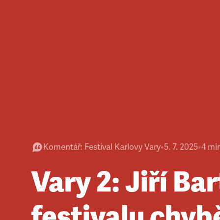
Komentář
:
Festival Karlovy Vary
•
5. 7. 2025
•
4
mi
Vary 2: Jiří Ba
festivalu chyb