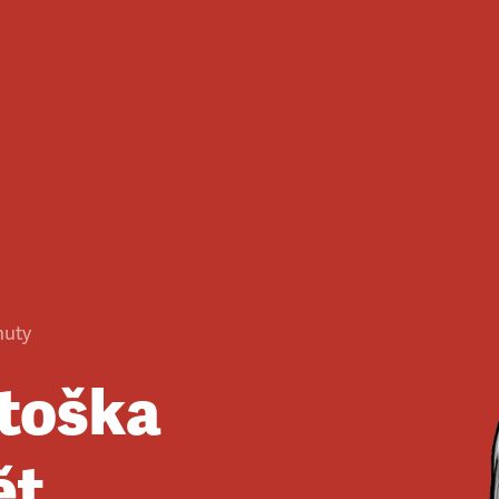
nuty
rtoška
ět