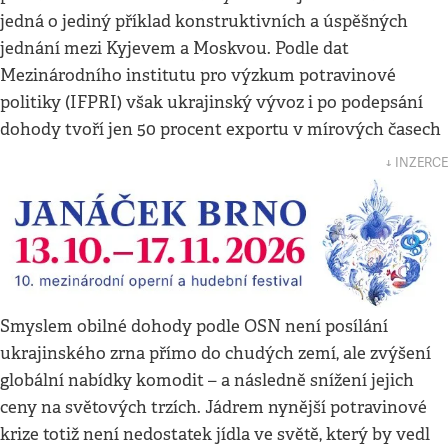
jedná o jediný příklad konstruktivních a úspěšných
jednání mezi Kyjevem a Moskvou. Podle dat
Mezinárodního institutu pro výzkum potravinové
politiky (IFPRI) však ukrajinský vývoz i po podepsání
dohody tvoří jen 50 procent exportu v mírových časech
↓ INZERCE
Smyslem obilné dohody podle OSN není posílání
ukrajinského zrna přímo do chudých zemí, ale zvýšení
globální nabídky komodit – a následně snížení jejich
ceny na světových trzích. Jádrem nynější potravinové
krize totiž není nedostatek jídla ve světě, který by vedl