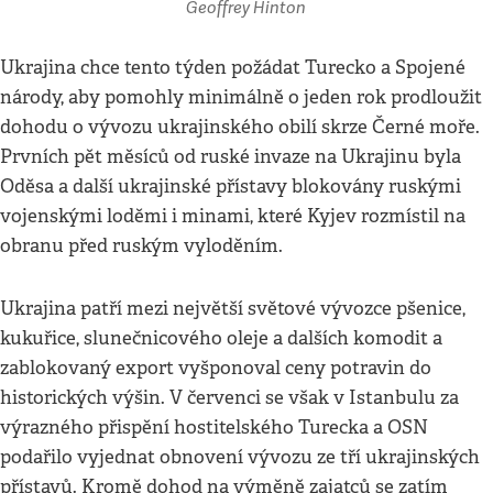
Geoffrey Hinton
Ukrajina chce tento týden požádat Turecko a Spojené
národy, aby pomohly minimálně o jeden rok prodloužit
dohodu o vývozu ukrajinského obilí skrze Černé moře.
Prvních pět měsíců od ruské invaze na Ukrajinu byla
Oděsa a další ukrajinské přístavy blokovány ruskými
vojenskými loděmi i minami, které Kyjev rozmístil na
obranu před ruským vyloděním.
Ukrajina patří mezi největší světové vývozce pšenice,
kukuřice, slunečnicového oleje a dalších komodit a
zablokovaný export vyšponoval ceny potravin do
historických výšin. V červenci se však v Istanbulu za
výrazného přispění hostitelského Turecka a OSN
podařilo vyjednat obnovení vývozu ze tří ukrajinských
přístavů. Kromě dohod na výměně zajatců se zatím