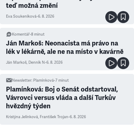
teď možná změní
Eva Soukeníková
•
6. 8. 2026
Komentář
•
8
minut
Ján Markoš: Neonacista má právo na
lék v lékárně, ale ne na místo v kavárně
Ján Markoš
,
Denník N
•
6. 8. 2026
Newsletter
:
Plamínková
•
7
minut
Plamínková: Boj o Senát odstartoval,
Vávrovci versus vláda a další Turkův
hvězdný týden
Kristýna Jelínková
,
František Trojan
•
6. 8. 2026