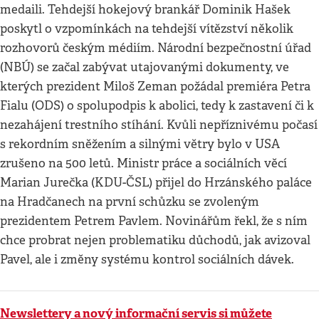
medaili. Tehdejší hokejový brankář Dominik Hašek
poskytl o vzpomínkách na tehdejší vítězství několik
rozhovorů českým médiím. Národní bezpečnostní úřad
(NBÚ) se začal zabývat utajovanými dokumenty, ve
kterých prezident Miloš Zeman požádal premiéra Petra
Fialu (ODS) o spolupodpis k abolici, tedy k zastavení či k
nezahájení trestního stíhání. Kvůli nepříznivému počasí
s rekordním sněžením a silnými větry bylo v USA
zrušeno na 500 letů. Ministr práce a sociálních věcí
Marian Jurečka (KDU-ČSL) přijel do Hrzánského paláce
na Hradčanech na první schůzku se zvoleným
prezidentem Petrem Pavlem. Novinářům řekl, že s ním
chce probrat nejen problematiku důchodů, jak avizoval
Pavel, ale i změny systému kontrol sociálních dávek.
Newslettery a nový informační servis si můžete