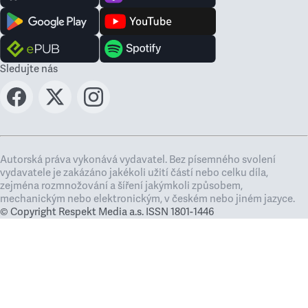
Sledujte nás
Autorská práva vykonává vydavatel. Bez písemného svolení
vydavatele je zakázáno jakékoli užití částí nebo celku díla,
zejména rozmnožování a šíření jakýmkoli způsobem,
mechanickým nebo elektronickým, v českém nebo jiném jazyce.
© Copyright Respekt Media a.s. ISSN 1801-1446