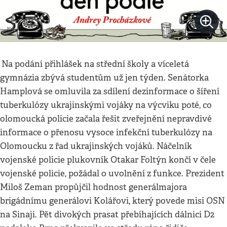
Na podání přihlášek na střední školy a víceletá
gymnázia zbývá studentům už jen týden. Senátorka
Hamplová se omluvila za sdílení dezinformace o šíření
tuberkulózy ukrajinskými vojáky na výcviku poté, co
olomoucká policie začala řešit zveřejnění nepravdivé
informace o přenosu vysoce infekční tuberkulózy na
Olomoucku z řad ukrajinských vojáků. Náčelník
vojenské policie plukovník Otakar Foltýn končí v čele
vojenské policie, požádal o uvolnění z funkce. Prezident
Miloš Zeman propůjčil hodnost generálmajora
brigádnímu generálovi Kolářovi, který povede misi OSN
na Sinaji. Pět divokých prasat přebíhajících dálnici D2