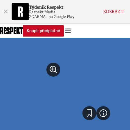
Týdeník Respekt
×
ZOBRAZIT
Respekt Media
ZDARMA - na Google Play
Koupit předplatné