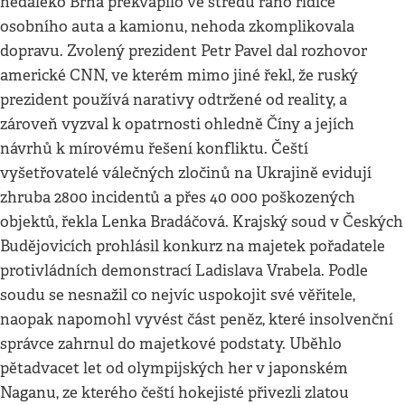
nedaleko Brna překvapilo ve středu ráno řidiče
osobního auta a kamionu, nehoda zkomplikovala
dopravu. Zvolený prezident Petr Pavel dal rozhovor
americké CNN, ve kterém mimo jiné řekl, že ruský
prezident používá narativy odtržené od reality, a
zároveň vyzval k opatrnosti ohledně Číny a jejích
návrhů k mírovému řešení konfliktu. Čeští
vyšetřovatelé válečných zločinů na Ukrajině evidují
zhruba 2800 incidentů a přes 40 000 poškozených
objektů, řekla Lenka Bradáčová. Krajský soud v Českých
Budějovicích prohlásil konkurz na majetek pořadatele
protivládních demonstrací Ladislava Vrabela. Podle
soudu se nesnažil co nejvíc uspokojit své věřitele,
naopak napomohl vyvést část peněz, které insolvenční
správce zahrnul do majetkové podstaty. Uběhlo
pětadvacet let od olympijských her v japonském
Naganu, ze kterého čeští hokejisté přivezli zlatou