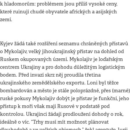
k hladomorům: problémem jsou příliš vysoké ceny,
které ruinují chudé obyvatele afrických a asijských
zemí.
Kyjev žádá také rozšíření seznamu chráněných přístavů
o Mykolajiv, velký jihoukrajinský přístav na dohled od
Ruskem okupovaných území. Mykolajiv je loďařským
centrem Ukrajiny a pro dohodu důležitým logistickým
bodem. Před invazí skrz něj proudila třetina
ukrajinského zemědělského exportu. Loni byl těžce
bombardován a město je stále poloprázdné, přes (marné)
ruské pokusy Mykolajiv dobýt je přístav je funkční, jeho
přístup k moři však mají Rusové v podstatě pod
kontrolou. Ukrajinci žádají prodloužení dohody o rok,
ideálně o víc. “Trhy musí mít možnost plánovat
dlouhodobě a ve velkých objemech,” řekl agentuře Jurij