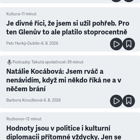
Kultura
•
11
minut
Je divné říci, že jsem si užil pohřeb. Pro
ten Glenův to ale platilo stoprocentně
Petr Horký
•
Dublin
•
6. 8. 2026
Podcasty
:
Tekutá společnost
•
39 minut
Natálie Kocábová: Jsem rváč a
nenávidím, když mi někdo říká ne a v
něčem brání
Barbora Kroužková
•
6. 8. 2026
Rozhovor
•
12
minut
Hodnoty jsou v politice i kulturní
diplomacii přítomné vždycky. Jen se