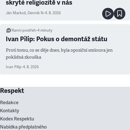
skryté religiozitě v nás
Ján Markoš
,
Denník N
•
4. 8. 2026
Ranní postřeh
•
4
minuty
Ivan Pilip: Pokus o demontáž státu
Proti tomu, co se děje dnes, byla opoziční smlouva jen
poklidná zkouška
Ivan Pilip
•
4. 8. 2026
Respekt
Redakce
Kontakty
Kodex Respektu
Nabídka předplatného