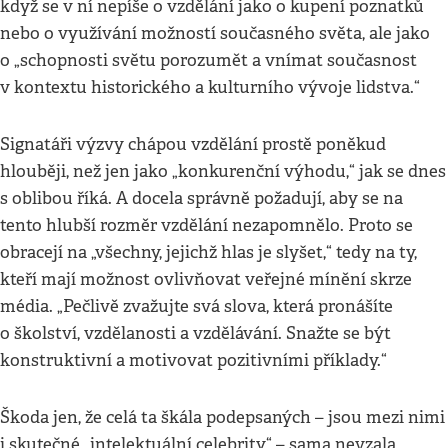
když se v ní nepíše o vzdělání jako o kupení poznatků
nebo o využívání možností současného světa, ale jako
o „schopnosti světu porozumět a vnímat současnost
v kontextu historického a kulturního vývoje lidstva.“
Signatáři výzvy chápou vzdělání prostě poněkud
hlouběji, než jen jako „konkurenční výhodu,“ jak se dnes
s oblibou říká. A docela správně požadují, aby se na
tento hlubší rozměr vzdělání nezapomnělo. Proto se
obracejí na „všechny, jejichž hlas je slyšet,“ tedy na ty,
kteří mají možnost ovlivňovat veřejné mínění skrze
média. „Pečlivě zvažujte svá slova, která pronášíte
o školství, vzdělanosti a vzdělávání. Snažte se být
konstruktivní a motivovat pozitivními příklady.“
Škoda jen, že celá ta škála podepsaných – jsou mezi nimi
i skutečné „intelektuální celebrity“ – sama nevzala