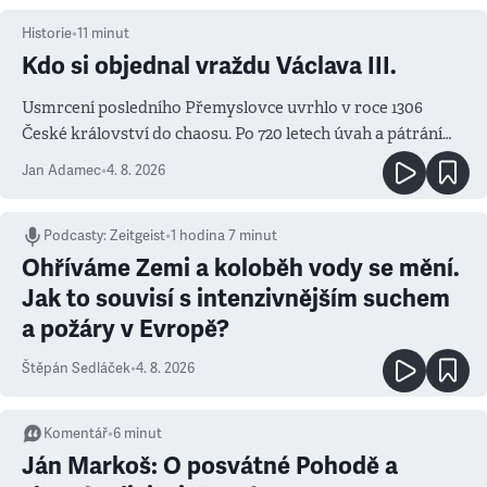
Historie
•
11
minut
Kdo si objednal vraždu Václava III.
Usmrcení posledního Přemyslovce uvrhlo v roce 1306
České království do chaosu. Po 720 letech úvah a pátrání
známe jména podezřelých
Jan Adamec
•
4. 8. 2026
Podcasty
:
Zeitgeist
•
1 hodina 7 minut
Ohříváme Zemi a koloběh vody se mění.
Jak to souvisí s intenzivnějším suchem
a požáry v Evropě?
Štěpán Sedláček
•
4. 8. 2026
Komentář
•
6
minut
Ján Markoš: O posvátné Pohodě a