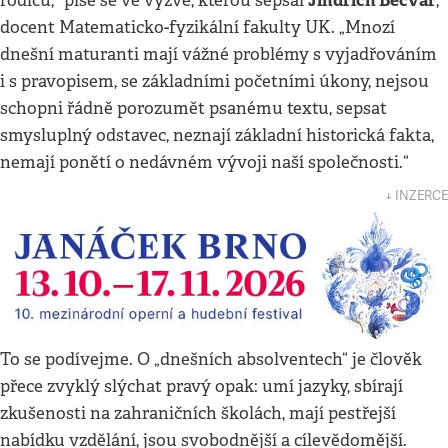
Jindřich Bečvář
rodičů,“ píše se ve výzvě, kterou sepsal
,
docent Matematicko-fyzikální fakulty UK. „Mnozí
dnešní maturanti mají vážné problémy s vyjadřováním
i s pravopisem, se základními početními úkony, nejsou
schopni řádně porozumět psanému textu, sepsat
smysluplný odstavec, neznají základní historická fakta,
nemají ponětí o nedávném vývoji naší společnosti.“
↓ INZERCE
To se podívejme. O „dnešních absolventech“ je člověk
přece zvyklý slýchat pravý opak: umí jazyky, sbírají
zkušenosti na zahraničních školách, mají pestřejší
nabídku vzdělání, jsou svobodnější a cílevědomější.