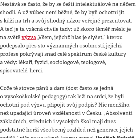
Nestává se často, že by se čeští intelektuálové na něčem
shodli. A už vůbec není běžné, že by byli ochotni jít
s kůží na trh a svůj shodný názor veřejně prezentovat.
A teď je ta vzácná chvíle tady: už skoro téměř měsíc je
na světě
výzva
„Všem, jejichž hlas je slyšet,“ kterou
podepsalo přes sto významných osobností, jejichž
profese pokrývají snad celé spektrum české kultury
a vědy: lékaři, fyzici, sociologové, teologové,
spisovatelé, herci.
Cože té stovce pánů a dam (dost často se jedná
o vysokoškolské pedagogy) tak leží na srdci, že byli
ochotní pod výzvu připojit svůj podpis? Nic menšího,
než upadající úroveň vzdělanosti v Česku. „Absolventi
základních, středních i vysokých škol mají dnes
podstatně horší všeobecný rozhled než generace jejich