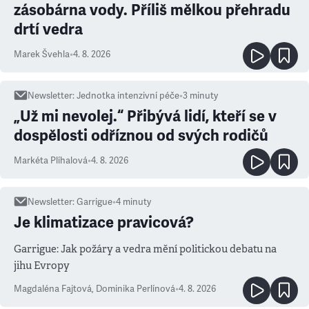
zásobárna vody. Příliš mělkou přehradu
drtí vedra
Marek Švehla
•
4. 8. 2026
Newsletter
:
Jednotka intenzivní péče
•
3
minuty
„Už mi nevolej.“ Přibývá lidí, kteří se v
dospělosti odříznou od svých rodičů
Markéta Plíhalová
•
4. 8. 2026
Newsletter
:
Garrigue
•
4
minuty
Je klimatizace pravicová?
Garrigue: Jak požáry a vedra mění politickou debatu na
jihu Evropy
Magdaléna Fajtová
,
Dominika Perlínová
•
4. 8. 2026