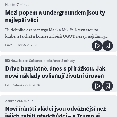
Hudba
•
7
minut
Mezi popem a undergroundem jsou ty
nejlepší věci
Hudebního dramaturga Marka Mikiče, který stojí za
klubem Fuchs2 a koncertní sérií UGOT, nezajímají žánry,
ale atmosféra
Pavel Turek
•
5. 8. 2026
Newsletter
:
Sečteno, podtrženo
•
3
minuty
Dříve bezplatně, dnes s přirážkou. Jak
nové náklady ovlivňují životní úroveň
Filip Zelenka
•
5. 8. 2026
Zahraničí
•
6
minut
Noví íránští vládci jsou odvážnější než
jejich zabití předchůdci – a Trump si