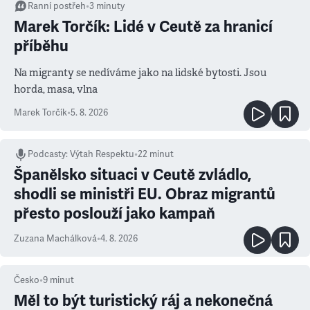
Ranní postřeh
•
3
minuty
Marek Torčík: Lidé v Ceutě za hranicí
příběhu
Na migranty se nedíváme jako na lidské bytosti. Jsou
horda, masa, vlna
Marek Torčík
•
5. 8. 2026
Podcasty
:
Výtah Respektu
•
22 minut
Španělsko situaci v Ceutě zvládlo,
shodli se ministři EU. Obraz migrantů
přesto poslouží jako kampaň
Zuzana Machálková
•
4. 8. 2026
Česko
•
9
minut
Měl to být turistický ráj a nekonečná