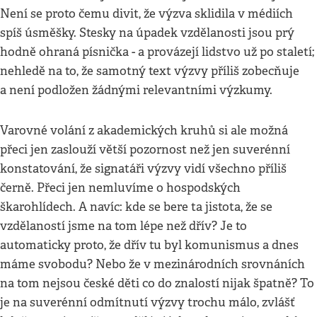
Není se proto čemu divit, že výzva sklidila v médiích
spíš úsměšky. Stesky na úpadek vzdělanosti jsou prý
hodně ohraná písnička - a provázejí lidstvo už po staletí;
nehledě na to, že samotný text výzvy příliš zobecňuje
a není podložen žádnými relevantními výzkumy.
Varovné volání z akademických kruhů si ale možná
přeci jen zaslouží větší pozornost než jen suverénní
konstatování, že signatáři výzvy vidí všechno příliš
černě. Přeci jen nemluvíme o hospodských
škarohlídech. A navíc: kde se bere ta jistota, že se
vzdělaností jsme na tom lépe než dřív? Je to
automaticky proto, že dřív tu byl komunismus a dnes
máme svobodu? Nebo že v mezinárodních srovnáních
na tom nejsou české děti co do znalostí nijak špatně? To
je na suverénní odmítnutí výzvy trochu málo, zvlášť