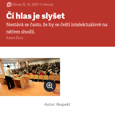
Glosa
•
15. 10. 2007
•
3
minuty
Čí hlas je slyšet
Nestává se často, že by se čeští intelektuálové na
něčem shodli.
Adam Šůra
Autor: Respekt