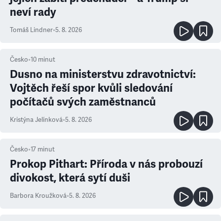
neví rady
Tomáš Lindner
•
5. 8. 2026
Česko
•
10
minut
Dusno na ministerstvu zdravotnictví:
Vojtěch řeší spor kvůli sledování
počítačů svých zaměstnanců
Kristýna Jelínková
•
5. 8. 2026
Česko
•
17
minut
Prokop Pithart: Příroda v nás probouzí
divokost, která sytí duši
Barbora Kroužková
•
5. 8. 2026