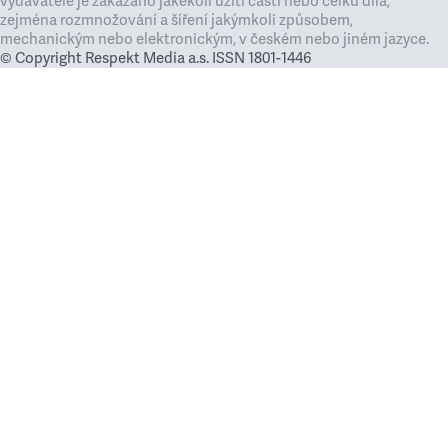
vydavatele je zakázáno jakékoli užití částí nebo celku díla,
zejména rozmnožování a šíření jakýmkoli způsobem,
mechanickým nebo elektronickým, v českém nebo jiném jazyce.
© Copyright Respekt Media a.s. ISSN 1801-1446