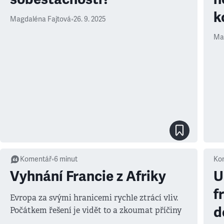
k
Magdaléna Fajtová
•
26. 9. 2025
Ma
Komentář
•
6
minut
Ko
Vyhnání Francie z Afriky
U
f
Evropa za svými hranicemi rychle ztrácí vliv.
d
Počátkem řešení je vidět to a zkoumat příčiny