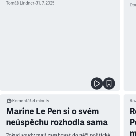
Tomáš Lindner
•
31. 7. 2025
Dom
Komentář
•
4
minuty
Ro
Marine Le Pen si o svém
R
neúspěchu rozhodla sama
P
m
Pokud soudy mají zasahovat do něčí politické