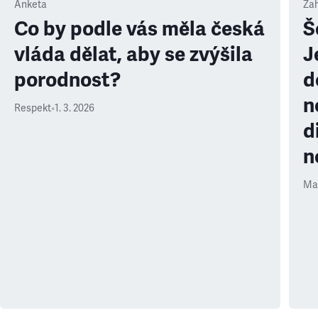
Anketa
Zah
Co by podle vás měla česká
Š
vláda dělat, aby se zvýšila
J
porodnost?
d
n
Respekt
•
1. 3. 2026
d
n
Ma