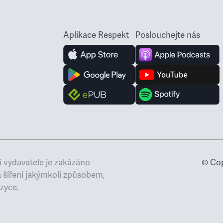
Aplikace Respekt
Poslouchejte nás
 vydavatele je zakázáno
© Cop
a šíření jakýmkoli způsobem,
zyce.