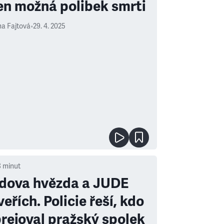
en možná polibek smrti
a Fajtová
•
29. 4. 2025
8
minut
dova hvězda a JUDE
eřích. Policie řeší, kdo
rejoval pražský spolek