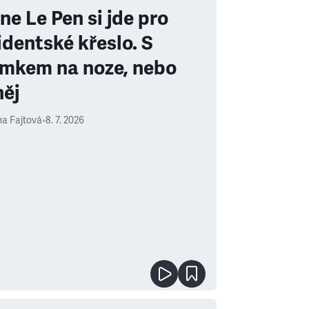
ne Le Pen si jde pro
identské křeslo. S
mkem na noze, nebo
něj
a Fajtová
•
8. 7. 2026