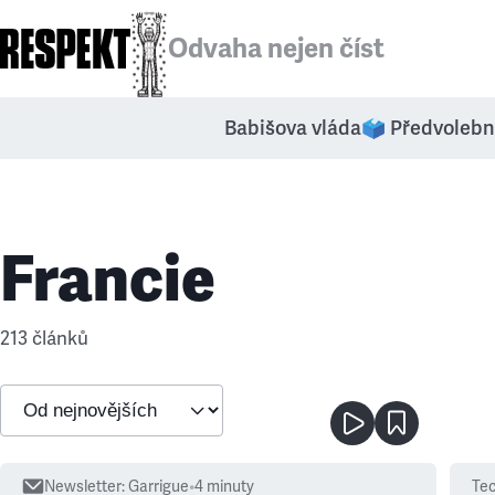
Odvaha nejen číst
Babišova vláda
🗳️ Předvolebn
Francie
213 článků
Newsletter
:
Garrigue
•
4
minuty
Te