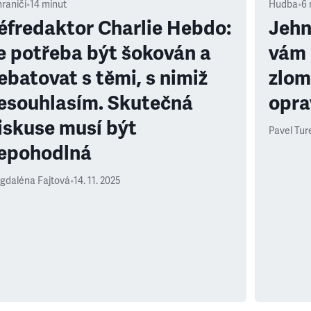
raničí
•
14
minut
Hudba
•
6
éfredaktor Charlie Hebdo:
Jehn
e potřeba být šokován a
vám 
ebatovat s těmi, s nimiž
zlom
esouhlasím. Skutečná
opra
iskuse musí být
Pavel Tur
epohodlná
gdaléna Fajtová
•
14. 11. 2025