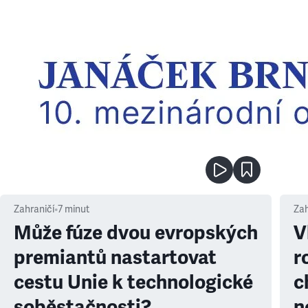
Zahraničí
•
7
minut
Zah
Může fúze dvou evropských
V
premiantů nastartovat
r
cestu Unie k technologické
c
soběstačnosti?
n