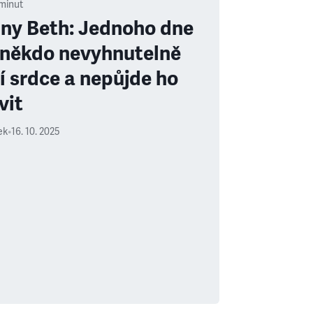
minut
ny Beth: Jednoho dne
někdo nevyhnutelně
í srdce a nepůjde ho
vit
ek
•
16. 10. 2025