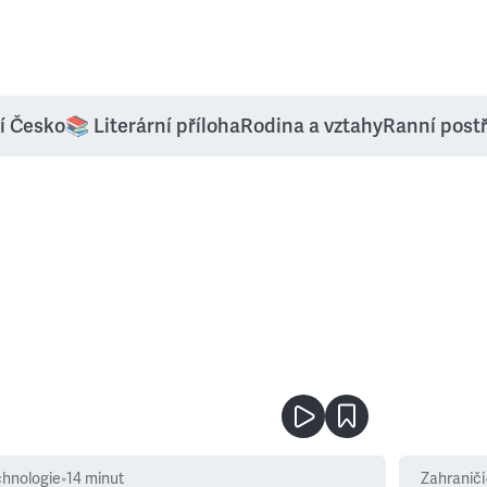
í Česko
📚 Literární příloha
Rodina a vztahy
Ranní post
chnologie
•
14
minut
Zahraničí