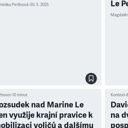
Le P
inika Perlínová
•
30. 5. 2025
Magdalén
zhovor
•
10
minut
Kontext
•
ozsudek nad Marine Le
Davi
en využije krajní pravice k
na dv
obilizaci voličů a dalšímu
posp