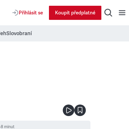
Přihlásit se
Koupit předplatné
řeh
Slovobraní
•
8
minut