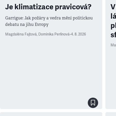
Je klimatizace pravicová?
V
l
Garrigue: Jak požáry a vedra mění politickou
p
debatu na jihu Evropy
s
Magdaléna Fajtová
,
Dominika Perlínová
•
4. 8. 2026
Ma