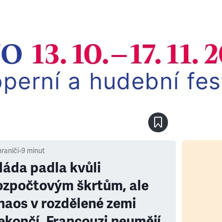
raničí
•
9
minut
láda padla kvůli
ozpočtovým škrtům, ale
haos v rozdělené zemi
ekončí. Francouzi neumějí