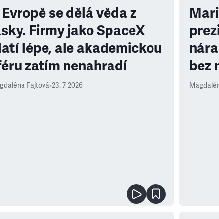
 Evropě se dělá věda z
Mari
ásky. Firmy jako SpaceX
prez
latí lépe, ale akademickou
nára
féru zatím nenahradí
bez 
gdaléna Fajtová
•
23. 7. 2026
Magdalén