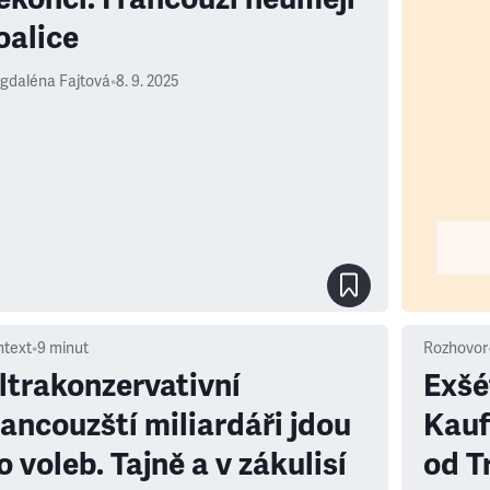
oalice
gdaléna Fajtová
•
8. 9. 2025
ntext
•
9
minut
Rozhovor
ltrakonzervativní
Exšé
rancouzští miliardáři jdou
Kauf
o voleb. Tajně a v zákulisí
od T