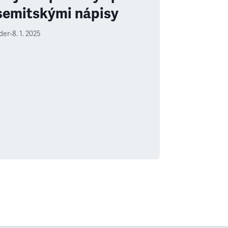
semitskými nápisy
uder
•
8. 1. 2025