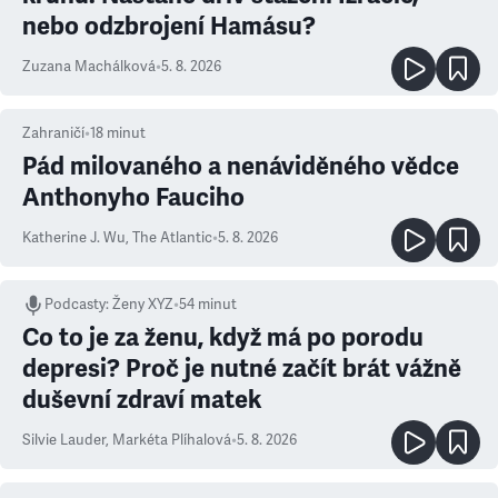
nebo odzbrojení Hamásu?
Zuzana Machálková
•
5. 8. 2026
Zahraničí
•
18
minut
Pád milovaného a nenáviděného vědce
Anthonyho Fauciho
Katherine J. Wu
,
The Atlantic
•
5. 8. 2026
Podcasty
:
Ženy XYZ
•
54 minut
Co to je za ženu, když má po porodu
depresi? Proč je nutné začít brát vážně
duševní zdraví matek
Silvie Lauder
,
Markéta Plíhalová
•
5. 8. 2026