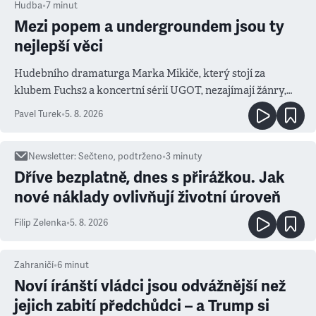
Hudba
•
7
minut
Mezi popem a undergroundem jsou ty
nejlepší věci
Hudebního dramaturga Marka Mikiče, který stojí za
klubem Fuchs2 a koncertní sérií UGOT, nezajímají žánry,
ale atmosféra
Pavel Turek
•
5. 8. 2026
Newsletter
:
Sečteno, podtrženo
•
3
minuty
Dříve bezplatně, dnes s přirážkou. Jak
nové náklady ovlivňují životní úroveň
Filip Zelenka
•
5. 8. 2026
Zahraničí
•
6
minut
Noví íránští vládci jsou odvážnější než
jejich zabití předchůdci – a Trump si