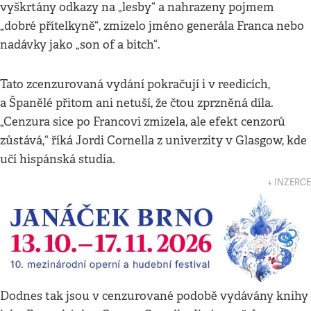
vyškrtány odkazy na „lesby“ a nahrazeny pojmem
„dobré přítelkyně“, zmizelo jméno generála Franca nebo
nadávky jako „son of a bitch“.
Tato zcenzurovaná vydání pokračují i v reedicích,
a Španělé přitom ani netuší, že čtou zprzněná díla.
„Cenzura sice po Francovi zmizela, ale efekt cenzorů
zůstává,“ říká Jordi Cornella z univerzity v Glasgow, kde
učí hispánská studia.
↓ INZERCE
Dodnes tak jsou v cenzurované podobě vydávány knihy