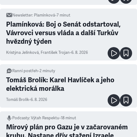
Newsletter
:
Plamínková
•
7
minut
Plamínková: Boj o Senát odstartoval,
Vávrovci versus vláda a další Turkův
hvězdný týden
Kristýna Jelínková
,
František Trojan
•
6. 8. 2026
Ranní postřeh
•
2
minuty
Tomáš Brolík: Karel Havlíček a jeho
elektrická morálka
Tomáš Brolík
•
6. 8. 2026
Podcasty
:
Výtah Respektu
•
18 minut
Mírový plán pro Gazu je v začarovaném
kruhu. Nastane dřív stažení Izraele,