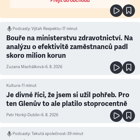
Přejít do obchodu
Podcasty
:
Výtah Respektu
•
17 minut
Bouře na ministerstvu zdravotnictví. Na
analýzu o efektivitě zaměstnanců padl
skoro milion korun
Zuzana Machálková
•
6. 8. 2026
Kultura
•
11
minut
Je divné říci, že jsem si užil pohřeb. Pro
ten Glenův to ale platilo stoprocentně
Petr Horký
•
Dublin
•
6. 8. 2026
Podcasty
:
Tekutá společnost
•
39 minut