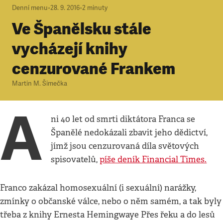
Denní menu
•
28. 9. 2016
•
2
minuty
Ve Španělsku stále
vycházejí knihy
cenzurované Frankem
Martin M. Šimečka
A
ni 40 let od smrti diktátora Franca se
Španělé nedokázali zbavit jeho dědictví,
jímž jsou cenzurovaná díla světových
spisovatelů,
píše deník Financial Times.
Franco zakázal homosexuální (i sexuální) narážky,
zmínky o občanské válce, nebo o něm samém, a tak byly
třeba z knihy Ernesta Hemingwaye Přes řeku a do lesů