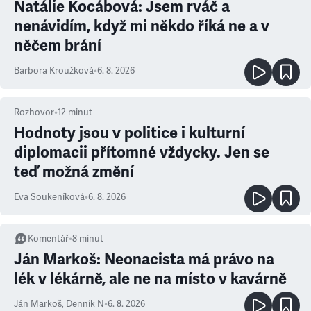
Natálie Kocábová: Jsem rváč a
nenávidím, když mi někdo říká ne a v
něčem brání
Barbora Kroužková
•
6. 8. 2026
Rozhovor
•
12
minut
Hodnoty jsou v politice i kulturní
diplomacii přítomné vždycky. Jen se
teď možná změní
Eva Soukeníková
•
6. 8. 2026
Komentář
•
8
minut
Ján Markoš: Neonacista má právo na
lék v lékárně, ale ne na místo v kavárně
Ján Markoš
,
Denník N
•
6. 8. 2026