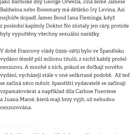
jako Barmské dny George Orwella, Jiná země Jamese
Baldwina nebo Rosemary má děťátko Iry Levina. Asi
nejhůře dopadl James Bond Iana Fleminga, když
z poslední kapitoly Doktor No zůstaly jen cáry, protože
byly vypuštěny všechny sexuální narážky.
V době Francovy vlády (1939–1975) bylo ve Španělsku
vydáno téměř půl milionu titulů, z nichž každý prošel
cenzurou. A mnohé z nich, pokud se dočkají nového
vydání, vycházejí stále v oné seškrtané podobě. Až teď
se začíná něco měnit: španělští vydavatelé se začínají
vzpamatovávat a například díla Carlose Fuentese
a Juana Marsé, která mají brzy vyjít, už nebudou
cenzurována.