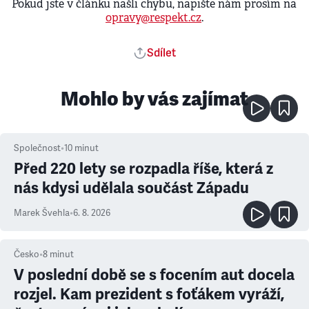
Pokud jste v článku našli chybu, napište nám prosím na
opravy@respekt.cz
.
Sdílet
Mohlo by vás zajímat
Společnost
•
10
minut
Před 220 lety se rozpadla říše, která z
nás kdysi udělala součást Západu
Marek Švehla
•
6. 8. 2026
Česko
•
8
minut
V poslední době se s focením aut docela
rozjel. Kam prezident s foťákem vyráží,