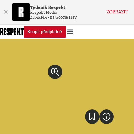
Týdeník Respekt
×
ZOBRAZIT
Respekt Media
ZDARMA - na Google Play
Koupit předplatné