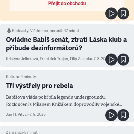
Přejít do obchodu
Podcasty
:
Vládneme, nerušit
•
42 minut
Ovládne Babiš senát, ztratí Láska klub a
přibude dezinformátorů?
Kristýna Jelínková
,
František Trojan
,
Filip Zelenka
•
7. 8. 2026
Kultura
•
4
minuty
Tři výstřely pro rebela
Babišova vláda pohřbila legendu undergroundu.
Rozloučení s Milanem Knížákem doprovodily vojenské
salvy i kritika pokrokářů
Jan H. Vitvar
•
7. 8. 2026
Zahraničí
•
5
minut