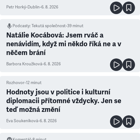
Petr Horký
•
Dublin
•
6. 8. 2026
Podcasty
:
Tekutá společnost
•
39 minut
Natálie Kocábová: Jsem rváč a
nenávidím, když mi někdo říká ne a v
něčem brání
Barbora Kroužková
•
6. 8. 2026
Rozhovor
•
12
minut
Hodnoty jsou v politice i kulturní
diplomacii přítomné vždycky. Jen se
teď možná změní
Eva Soukeníková
•
6. 8. 2026
Komentář
•
8
minut