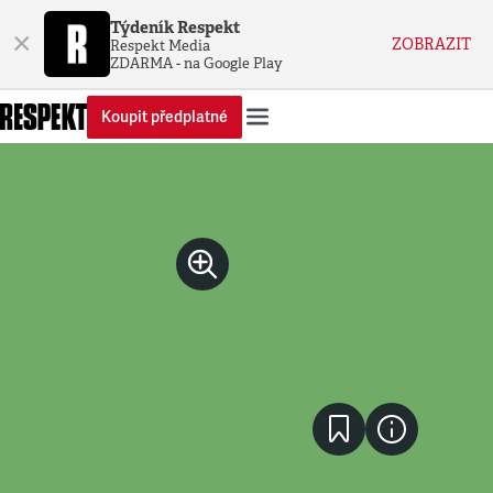
Týdeník Respekt
×
ZOBRAZIT
Respekt Media
ZDARMA - na Google Play
Koupit předplatné