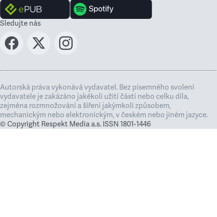
Sledujte nás
Autorská práva vykonává vydavatel. Bez písemného svolení
vydavatele je zakázáno jakékoli užití částí nebo celku díla,
zejména rozmnožování a šíření jakýmkoli způsobem,
mechanickým nebo elektronickým, v českém nebo jiném jazyce.
© Copyright Respekt Media a.s. ISSN 1801-1446