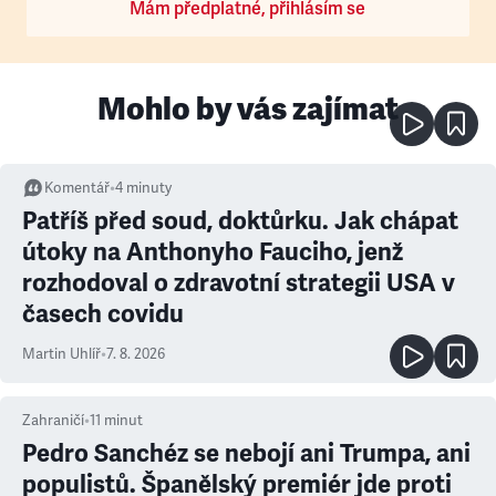
Mám předplatné, přihlásím se
Mohlo by vás zajímat
Komentář
•
4
minuty
Patříš před soud, doktůrku. Jak chápat
útoky na Anthonyho Fauciho, jenž
rozhodoval o zdravotní strategii USA v
časech covidu
Martin Uhlíř
•
7. 8. 2026
Zahraničí
•
11
minut
Pedro Sanchéz se nebojí ani Trumpa, ani
populistů. Španělský premiér jde proti