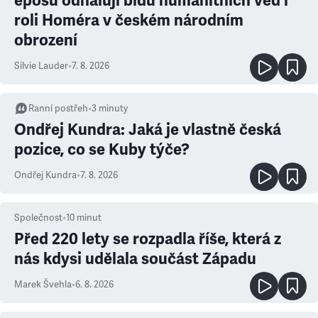
eposu odhalují bídu humanitních věd i
roli Homéra v českém národním
obrození
Silvie Lauder
•
7. 8. 2026
Ranní postřeh
•
3
minuty
Ondřej Kundra: Jaká je vlastně česká
pozice, co se Kuby týče?
Ondřej Kundra
•
7. 8. 2026
Společnost
•
10
minut
Před 220 lety se rozpadla říše, která z
nás kdysi udělala součást Západu
Marek Švehla
•
6. 8. 2026