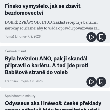
Finsko vymyslelo, jak se zbavit
bezdomovectví
DOBRÉ ZPRÁVY ODJINUD. Základ receptu je banální i
náročný současně: aby to vláda opravdu považovala za
prioritu
Tomáš Lindner
•
7. 8. 2026
Česko
•
6
minut
Byla hvězdou ANO, pak ji skandál
připravil o kariéru. A teď jde proti
Babišově straně do voleb
František Trojan
•
7. 8. 2026
Společnost
•
4
minuty
Odysseus aka Hněwoš: české překlady