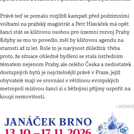
Právě teď se pomalu rozjíždí kampaň před podzimními
volbami na pražský magistrát a Petr Hlaváček má opět
šanci stát se klíčovou osobou pro územní rozvoj Prahy.
Kdyby se mu to povedlo, měl by klíčovou agendu na
starosti až 12 let. Role to je navýsost důležitá: třeba
proto, že situace ohledně bydlení se stala ústředním
tématem nejenom Prahy, ale celého Česka a nedostatek
dostupných bytů je nejcitelnější právě v Praze, jejíž
obyvatelé mají ve srovnání s většinou evropských
metropolí mizivou šanci si s běžnými příjmy uspořit na
koupi nemovitosti.
↓ INZERCE