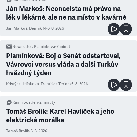
Ján Markoš: Neonacista má právo na
lék v lékárně, ale ne na místo v kavárně
Ján Markoš
,
Denník N
•
6. 8. 2026
Newsletter
:
Plamínková
•
7
minut
Plamínková: Boj o Senát odstartoval,
Vávrovci versus vláda a další Turkův
hvězdný týden
Kristýna Jelínková
,
František Trojan
•
6. 8. 2026
Ranní postřeh
•
2
minuty
Tomáš Brolík: Karel Havlíček a jeho
elektrická morálka
Tomáš Brolík
•
6. 8. 2026