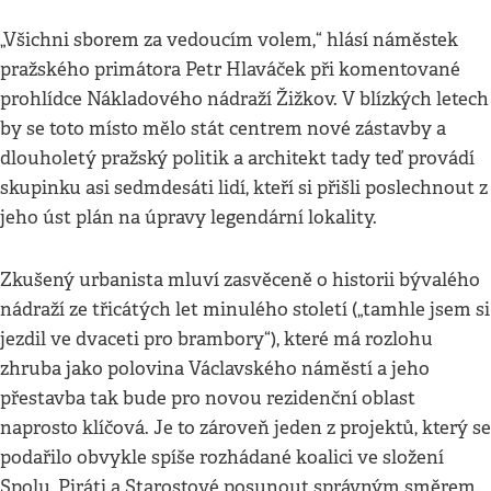
„Všichni sborem za vedoucím volem,“ hlásí náměstek
pražského primátora Petr Hlaváček při komentované
prohlídce Nákladového nádraží Žižkov. V blízkých letech
by se toto místo mělo stát centrem nové zástavby a
dlouholetý pražský politik a architekt tady teď provádí
skupinku asi sedmdesáti lidí, kteří si přišli poslechnout z
jeho úst plán na úpravy legendární lokality.
Zkušený urbanista mluví zasvěceně o historii bývalého
nádraží ze třicátých let minulého století („tamhle jsem si
jezdil ve dvaceti pro brambory“), které má rozlohu
zhruba jako polovina Václavského náměstí a jeho
přestavba tak bude pro novou rezidenční oblast
naprosto klíčová. Je to zároveň jeden z projektů, který se
podařilo obvykle spíše rozhádané koalici ve složení
Spolu, Piráti a Starostové posunout správným směrem.