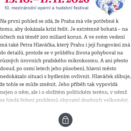
Na první pohled se zdá, že Praha má vše potřebné k
tomu, aby dokázala krizi řešit. Je extrémně bohatá – na
účtech má téměř 200 miliard korun. A ve svém vedení
má také Petra Hlaváčka, který Prahu i její fungování zná
do detailů, protože se v průběhu života pohyboval na
různých úrovních pražského mikrokosmu. A ani přesto
dosud, po osmi letech jeho působení, hlavní město
nedokázalo situaci s bydlením ovlivnit. Hlaváček slibuje,
že tohle se může změnit. Jeho příběh tak vypovídá
nejen o něm, ale i o složitém politickém terénu, v němž
se hledá řešení problémů obyvatel dnešních velkoměst.