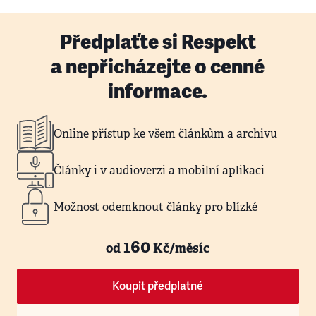
Předplaťte si Respekt
a nepřicházejte o cenné
informace.
Online přístup ke všem článkům a archivu
Články i v audioverzi a mobilní aplikaci
Možnost odemknout články pro blízké
160
od
Kč/měsíc
Koupit předplatné