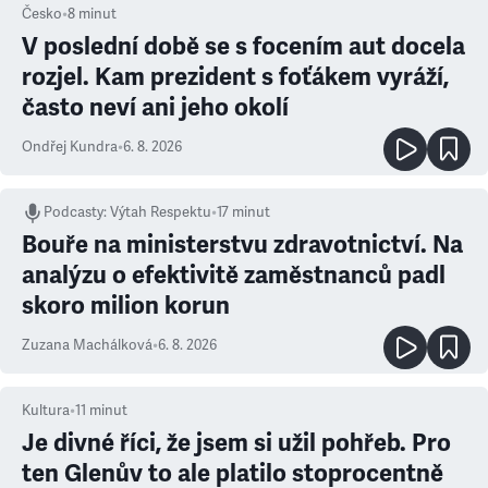
Česko
•
8
minut
V poslední době se s focením aut docela
rozjel. Kam prezident s foťákem vyráží,
často neví ani jeho okolí
Ondřej Kundra
•
6. 8. 2026
Podcasty
:
Výtah Respektu
•
17 minut
Bouře na ministerstvu zdravotnictví. Na
analýzu o efektivitě zaměstnanců padl
skoro milion korun
Zuzana Machálková
•
6. 8. 2026
Kultura
•
11
minut
Je divné říci, že jsem si užil pohřeb. Pro
ten Glenův to ale platilo stoprocentně