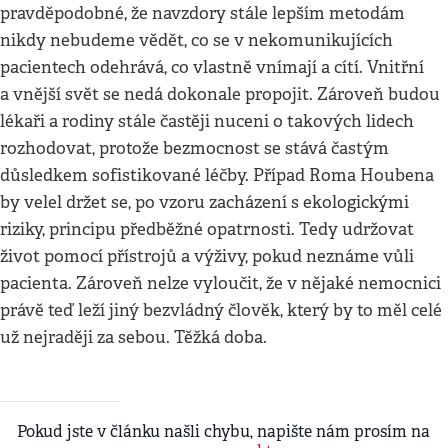
pravděpodobné, že navzdory stále lepším metodám
nikdy nebudeme vědět, co se v nekomunikujících
pacientech odehrává, co vlastně vnímají a cítí. Vnitřní
a vnější svět se nedá dokonale propojit. Zároveň budou
lékaři a rodiny stále častěji nuceni o takových lidech
rozhodovat, protože bezmocnost se stává častým
důsledkem sofistikované léčby. Případ Roma Houbena
by velel držet se, po vzoru zacházení s ekologickými
riziky, principu předběžné opatrnosti. Tedy udržovat
život pomocí přístrojů a výživy, pokud neznáme vůli
pacienta. Zároveň nelze vyloučit, že v nějaké nemocnici
právě teď leží jiný bezvládný člověk, který by to měl celé
už nejraději za sebou. Těžká doba.
Pokud jste v článku našli chybu, napište nám prosím na