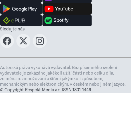
Sledujte nás
Autorská práva vykonává vydavatel. Bez písemného svolení
vydavatele je zakázáno jakékoli užití částí nebo celku díla,
zejména rozmnožování a šíření jakýmkoli způsobem,
mechanickým nebo elektronickým, v českém nebo jiném jazyce.
© Copyright Respekt Media a.s. ISSN 1801-1446