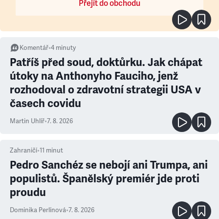
Přejít do obchodu
Komentář
•
4
minuty
Patříš před soud, doktůrku. Jak chápat
útoky na Anthonyho Fauciho, jenž
rozhodoval o zdravotní strategii USA v
časech covidu
Martin Uhlíř
•
7. 8. 2026
Zahraničí
•
11
minut
Pedro Sanchéz se nebojí ani Trumpa, ani
populistů. Španělský premiér jde proti
proudu
Dominika Perlínová
•
7. 8. 2026