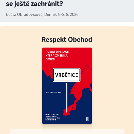
se ještě zachránit?
Beáta Obradovičová
,
Denník N
•
8. 8. 2026
Respekt Obchod