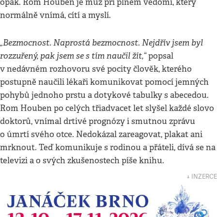
opak. Rom Houben je muž při plném vědomí, který
normálně vnímá, cítí a myslí.
„Bezmocnost. Naprostá bezmocnost. Nejdřív jsem byl
rozzuřený, pak jsem se s tím naučil žít,“
popsal
v nedávném rozhovoru své pocity člověk, kterého
postupně naučili lékaři komunikovat pomocí jemných
pohybů jednoho prstu a dotykové tabulky s abecedou.
Rom Houben po celých třiadvacet let slyšel každé slovo
doktorů, vnímal drtivé prognózy i smutnou zprávu
o úmrtí svého otce. Nedokázal zareagovat, plakat ani
mrknout. Teď komunikuje s rodinou a přáteli, dívá se na
televizi a o svých zkušenostech píše knihu.
↓ INZERCE