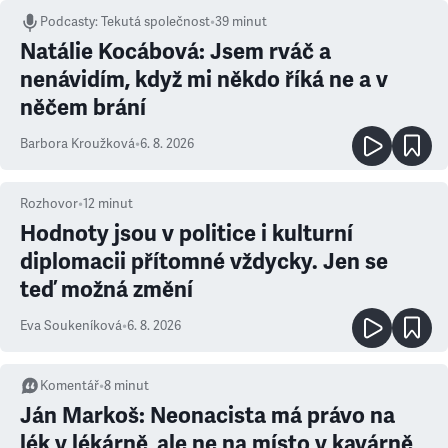
Podcasty
:
Tekutá společnost
•
39 minut
Natálie Kocábová: Jsem rváč a
nenávidím, když mi někdo říká ne a v
něčem brání
Barbora Kroužková
•
6. 8. 2026
Rozhovor
•
12
minut
Hodnoty jsou v politice i kulturní
diplomacii přítomné vždycky. Jen se
teď možná změní
Eva Soukeníková
•
6. 8. 2026
Komentář
•
8
minut
Ján Markoš: Neonacista má právo na
lék v lékárně, ale ne na místo v kavárně