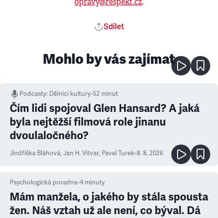
opravy@respekt.cz
.
Sdílet
Mohlo by vás zajímat
Podcasty
:
Dělníci kultury
•
52 minut
Čím lidi spojoval Glen Hansard? A jaká
byla nejtěžší filmová role jinanu
dvoulaločného?
Jindřiška Bláhová
,
Jan H. Vitvar
,
Pavel Turek
•
8. 8. 2026
Psychologická poradna
•
4
minuty
Mám manžela, o jakého by stála spousta
žen. Náš vztah už ale není, co býval. Dá