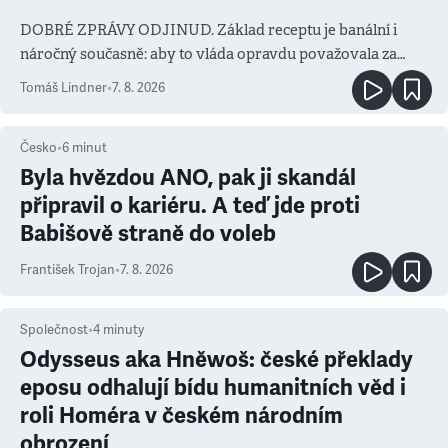
DOBRÉ ZPRÁVY ODJINUD. Základ receptu je banální i
náročný současně: aby to vláda opravdu považovala za
prioritu
Tomáš Lindner
•
7. 8. 2026
Česko
•
6
minut
Byla hvězdou ANO, pak ji skandál
připravil o kariéru. A teď jde proti
Babišově straně do voleb
František Trojan
•
7. 8. 2026
Společnost
•
4
minuty
Odysseus aka Hněwoš: české překlady
eposu odhalují bídu humanitních věd i
roli Homéra v českém národním
obrození