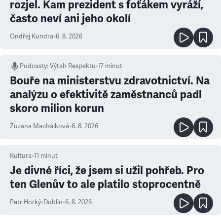
rozjel. Kam prezident s foťákem vyráží,
často neví ani jeho okolí
Ondřej Kundra
•
6. 8. 2026
Podcasty
:
Výtah Respektu
•
17 minut
Bouře na ministerstvu zdravotnictví. Na
analýzu o efektivitě zaměstnanců padl
skoro milion korun
Zuzana Machálková
•
6. 8. 2026
Kultura
•
11
minut
Je divné říci, že jsem si užil pohřeb. Pro
ten Glenův to ale platilo stoprocentně
Petr Horký
•
Dublin
•
6. 8. 2026