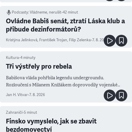
Podcasty
:
Vládneme, nerušit
•
42 minut
Ovládne Babiš senát, ztratí Láska klub a
přibude dezinformátorů?
Kristýna Jelínková
,
František Trojan
,
Filip Zelenka
•
7. 8. 2026
Kultura
•
4
minuty
Tři výstřely pro rebela
Babišova vláda pohřbila legendu undergroundu.
Rozloučení s Milanem Knížákem doprovodily vojenské
salvy i kritika pokrokářů
Jan H. Vitvar
•
7. 8. 2026
Zahraničí
•
5
minut
Finsko vymyslelo, jak se zbavit
bezdomovectví