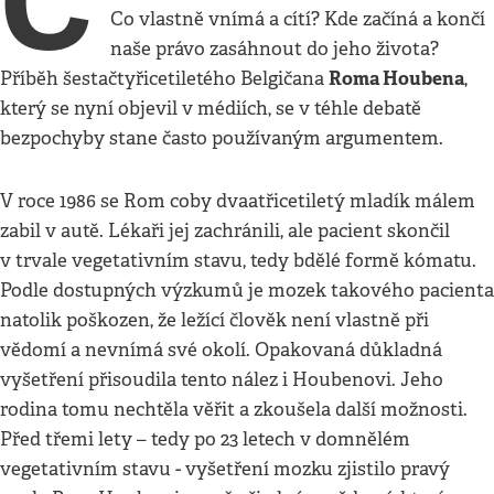
C
Co vlastně vnímá a cítí? Kde začíná a končí
naše právo zasáhnout do jeho života?
Roma Houbena
Příběh šestačtyřicetiletého Belgičana
,
který se nyní objevil v médiích, se v téhle debatě
bezpochyby stane často používaným argumentem.
V roce 1986 se Rom coby dvaatřicetiletý mladík málem
zabil v autě. Lékaři jej zachránili, ale pacient skončil
v trvale vegetativním stavu, tedy bdělé formě kómatu.
Podle dostupných výzkumů je mozek takového pacienta
natolik poškozen, že ležící člověk není vlastně při
vědomí a nevnímá své okolí. Opakovaná důkladná
vyšetření přisoudila tento nález i Houbenovi. Jeho
rodina tomu nechtěla věřit a zkoušela další možnosti.
Před třemi lety – tedy po 23 letech v domnělém
vegetativním stavu - vyšetření mozku zjistilo pravý