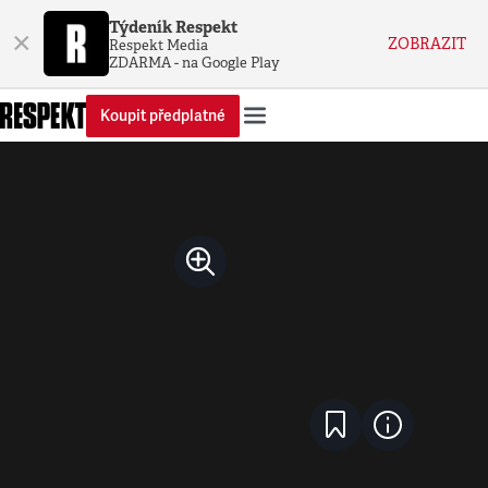
Týdeník Respekt
×
ZOBRAZIT
Respekt Media
ZDARMA - na Google Play
Koupit předplatné