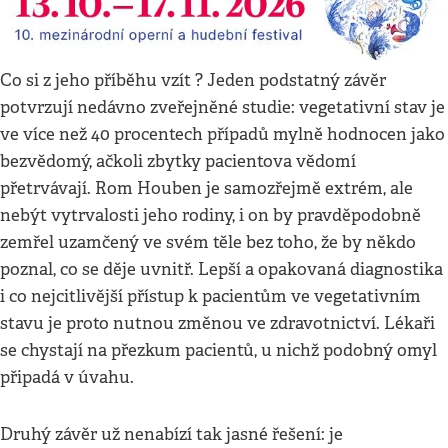
Co si z jeho příběhu vzít ? Jeden podstatný závěr
potvrzují nedávno zveřejněné studie: vegetativní stav je
ve více než 40 procentech případů mylně hodnocen jako
bezvědomý, ačkoli zbytky pacientova vědomí
přetrvávají. Rom Houben je samozřejmě extrém, ale
nebýt vytrvalosti jeho rodiny, i on by pravděpodobně
zemřel uzamčený ve svém těle bez toho, že by někdo
poznal, co se děje uvnitř. Lepší a opakovaná diagnostika
i co nejcitlivější přístup k pacientům ve vegetativním
stavu je proto nutnou změnou ve zdravotnictví. Lékaři
se chystají na přezkum pacientů, u nichž podobný omyl
připadá v úvahu.
Druhý závěr už nenabízí tak jasné řešení: je