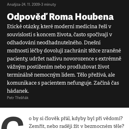
Analýza
•
24. 11. 2009
•
3
minuty
Odpověď Roma Houbena
Etické otázky, které moderní medicína řeší v
souvislosti s koncem života, často spočívají v
odhadování neodhadnutelného. Dnešní
možnosti léčby dovolují zachránit těžce zraněné
pacienty, udržet naživu novorozence s extrémně
vážným postižením nebo prodlužovat život
terminálně nemocným lidem. Tělo přežívá, ale
komunikace s pacientem nefunguje. Začíná čas
hádanek.
Petr Třešňák
o by si člověk přál, kdyby byl při vědomí?
Zemřít, nebo raději žít v bezmocném těle?