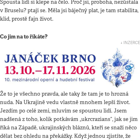
Spousta lidí si klepe na čelo. Proč jsi, proboha, nezůstala
v Bruselu? ptají se. Měla jsi báječný plat, je tam stabilita,
klid, prostě fajn život.
Co jim na to říkáte?
↓ INZERCE
Že to je všechno pravda, ale taky že tam je to hrozná
nuda. Na Ukrajině vedu vlastně mnohem lepší život.
Jezdím po celé zemi, mluvím se spoustou lidí. Jsem
nadšená z toho, kolik potkávám „ukrcrazians“, jak se jim
říká na Západě, ukrajinských bláznů, kteří se snaží něco
dělat bez ohledu na překážky. Když jednou zjistíte, že