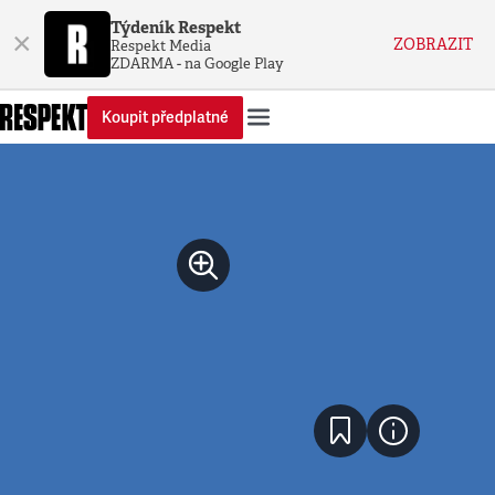
Týdeník Respekt
×
ZOBRAZIT
Respekt Media
ZDARMA - na Google Play
Koupit předplatné