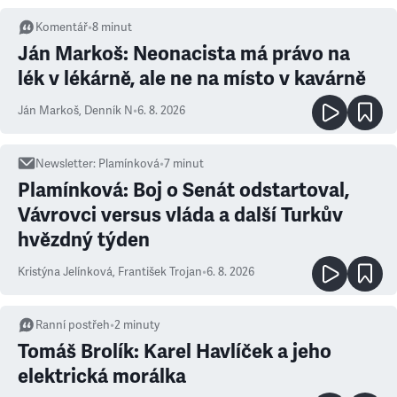
Komentář
•
8
minut
Ján Markoš: Neonacista má právo na
lék v lékárně, ale ne na místo v kavárně
Ján Markoš
,
Denník N
•
6. 8. 2026
Newsletter
:
Plamínková
•
7
minut
Plamínková: Boj o Senát odstartoval,
Vávrovci versus vláda a další Turkův
hvězdný týden
Kristýna Jelínková
,
František Trojan
•
6. 8. 2026
Ranní postřeh
•
2
minuty
Tomáš Brolík: Karel Havlíček a jeho
elektrická morálka