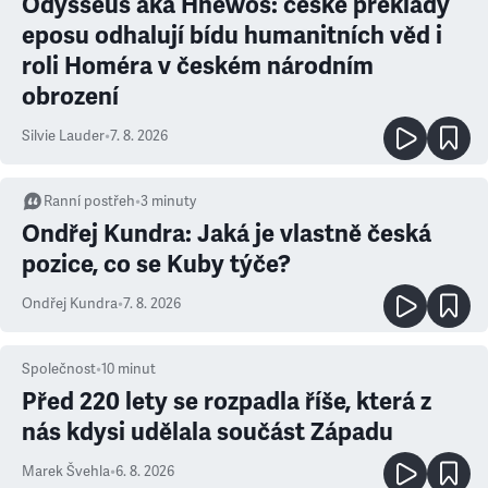
Odysseus aka Hněwoš: české překlady
eposu odhalují bídu humanitních věd i
roli Homéra v českém národním
obrození
Silvie Lauder
•
7. 8. 2026
Ranní postřeh
•
3
minuty
Ondřej Kundra: Jaká je vlastně česká
pozice, co se Kuby týče?
Ondřej Kundra
•
7. 8. 2026
Společnost
•
10
minut
Před 220 lety se rozpadla říše, která z
nás kdysi udělala součást Západu
Marek Švehla
•
6. 8. 2026