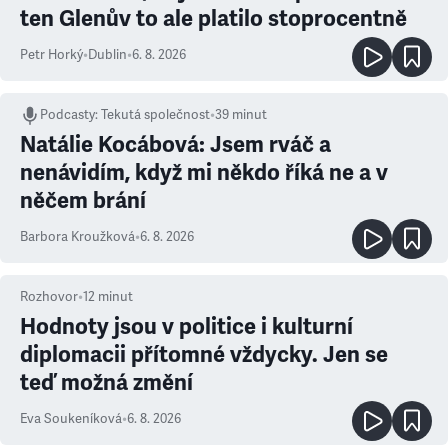
ten Glenův to ale platilo stoprocentně
Petr Horký
•
Dublin
•
6. 8. 2026
Podcasty
:
Tekutá společnost
•
39 minut
Natálie Kocábová: Jsem rváč a
nenávidím, když mi někdo říká ne a v
něčem brání
Barbora Kroužková
•
6. 8. 2026
Rozhovor
•
12
minut
Hodnoty jsou v politice i kulturní
diplomacii přítomné vždycky. Jen se
teď možná změní
Eva Soukeníková
•
6. 8. 2026