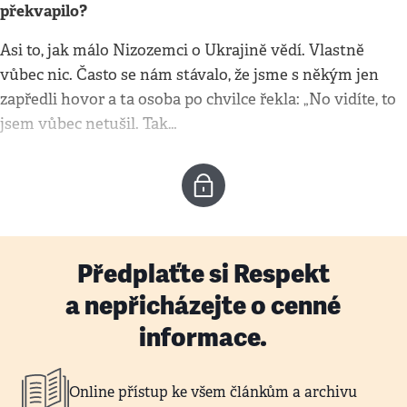
překvapilo?
Asi to, jak málo Nizozemci o Ukrajině vědí. Vlastně
vůbec nic. Často se nám stávalo, že jsme s někým jen
zapředli hovor a ta osoba po chvilce řekla: „No vidíte, to
jsem vůbec netušil. Tak…
Předplaťte si Respekt
a nepřicházejte o cenné
informace.
Online přístup ke všem článkům a archivu