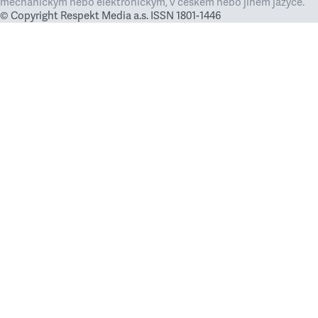
mechanickým nebo elektronickým, v českém nebo jiném jazyce.
© Copyright Respekt Media a.s. ISSN 1801-1446