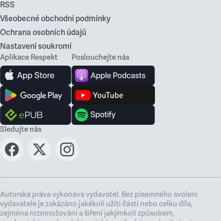
RSS
Všeobecné obchodní podmínky
Ochrana osobních údajů
Nastavení soukromí
Aplikace Respekt
Poslouchejte nás
Sledujte nás
Autorská práva vykonává vydavatel. Bez písemného svolení
vydavatele je zakázáno jakékoli užití částí nebo celku díla,
zejména rozmnožování a šíření jakýmkoli způsobem,