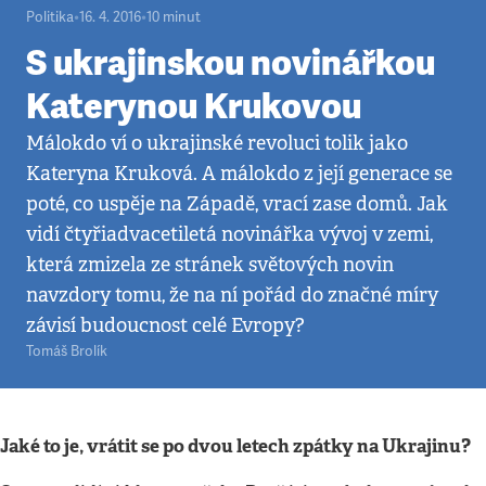
Politika
•
16. 4. 2016
•
10
minut
S ukrajinskou novinářkou
Katerynou Krukovou
Málokdo ví o ukrajinské revoluci tolik jako
Kateryna Kruková. A málokdo z její generace se
poté, co uspěje na Západě, vrací zase domů. Jak
vidí čtyřiadvacetiletá novinářka vývoj v zemi,
která zmizela ze stránek světových novin
navzdory tomu, že na ní pořád do značné míry
závisí budoucnost celé Evropy?
Tomáš Brolík
Jaké to je, vrátit se po dvou letech zpátky na Ukrajinu?