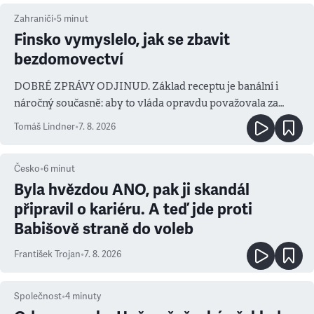
Zahraničí
•
5
minut
Finsko vymyslelo, jak se zbavit
bezdomovectví
DOBRÉ ZPRÁVY ODJINUD. Základ receptu je banální i
náročný současně: aby to vláda opravdu považovala za
prioritu
Tomáš Lindner
•
7. 8. 2026
Česko
•
6
minut
Byla hvězdou ANO, pak ji skandál
připravil o kariéru. A teď jde proti
Babišově straně do voleb
František Trojan
•
7. 8. 2026
Společnost
•
4
minuty