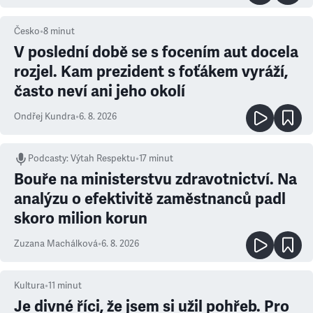
Česko
•
8
minut
V poslední době se s focením aut docela
rozjel. Kam prezident s foťákem vyráží,
často neví ani jeho okolí
Ondřej Kundra
•
6. 8. 2026
Podcasty
:
Výtah Respektu
•
17 minut
Bouře na ministerstvu zdravotnictví. Na
analýzu o efektivitě zaměstnanců padl
skoro milion korun
Zuzana Machálková
•
6. 8. 2026
Kultura
•
11
minut
Je divné říci, že jsem si užil pohřeb. Pro