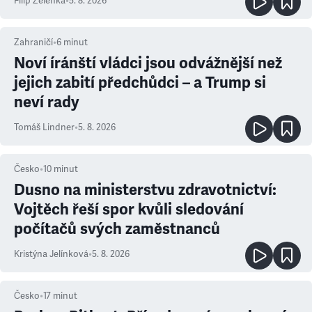
Filip Zelenka
•
5. 8. 2026
Zahraničí
•
6
minut
Noví íránští vládci jsou odvážnější než
jejich zabití předchůdci – a Trump si
neví rady
Tomáš Lindner
•
5. 8. 2026
Česko
•
10
minut
Dusno na ministerstvu zdravotnictví:
Vojtěch řeší spor kvůli sledování
počítačů svých zaměstnanců
Kristýna Jelínková
•
5. 8. 2026
Česko
•
17
minut