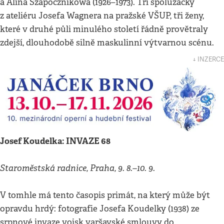
a Alina Szapocznikowá (1926–1973). Tři spolužačky
z ateliéru Josefa Wagnera na pražské VŠUP, tři ženy,
které v druhé půli minulého století řádně provětraly
zdejší, dlouhodobě silně maskulinní výtvarnou scénu.
↓ INZERCE
Josef Koudelka: INVAZE 68
Staroměstská radnice, Praha, 9. 8.–10. 9.
V tomhle má tento časopis primát, na který může být
opravdu hrdý: fotografie Josefa Koudelky (1938) ze
srpnové invaze vojsk varšavské smlouvy do