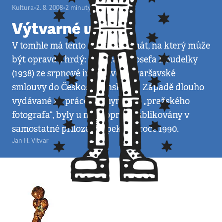
Kultura
•
2. 8. 2008
•
2
minuty
Výtvarné umění
V tomhle má tento časopis primát, na který může
být opravdu hrdý: fotografie Josefa Koudelky
(1938) ze srpnové invaze vojsk varšavské
smlouvy do Československa, na Západě dlouho
vydávané za práce anonymního „pražského
fotografa“, byly u nás poprvé publikovány v
samostatné příloze Respektu v roce 1990.
Jan H. Vitvar