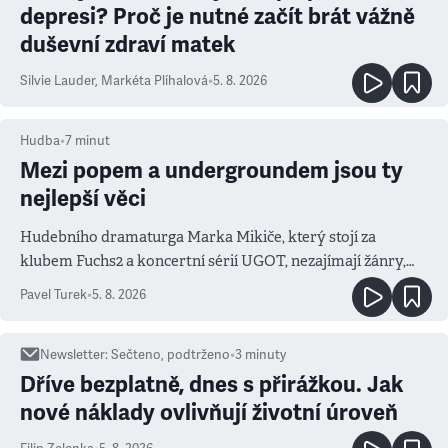
depresi? Proč je nutné začít brát vážně
duševní zdraví matek
Silvie Lauder
,
Markéta Plíhalová
•
5. 8. 2026
Hudba
•
7
minut
Mezi popem a undergroundem jsou ty
nejlepší věci
Hudebního dramaturga Marka Mikiče, který stojí za
klubem Fuchs2 a koncertní sérií UGOT, nezajímají žánry,
ale atmosféra
Pavel Turek
•
5. 8. 2026
Newsletter
:
Sečteno, podtrženo
•
3
minuty
Dříve bezplatně, dnes s přirážkou. Jak
nové náklady ovlivňují životní úroveň