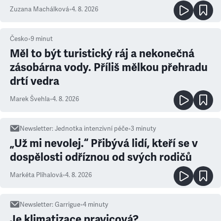
Zuzana Machálková
•
4. 8. 2026
Česko
•
9
minut
Měl to být turistický ráj a nekonečná
zásobárna vody. Příliš mělkou přehradu
drtí vedra
Marek Švehla
•
4. 8. 2026
Newsletter
:
Jednotka intenzivní péče
•
3
minuty
„Už mi nevolej.“ Přibývá lidí, kteří se v
dospělosti odříznou od svých rodičů
Markéta Plíhalová
•
4. 8. 2026
Newsletter
:
Garrigue
•
4
minuty
Je klimatizace pravicová?