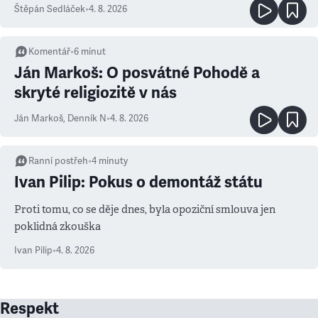
Štěpán Sedláček
•
4. 8. 2026
Komentář
•
6
minut
Ján Markoš: O posvátné Pohodě a
skryté religiozitě v nás
Ján Markoš
,
Denník N
•
4. 8. 2026
Ranní postřeh
•
4
minuty
Ivan Pilip: Pokus o demontáž státu
Proti tomu, co se děje dnes, byla opoziční smlouva jen
poklidná zkouška
Ivan Pilip
•
4. 8. 2026
Respekt