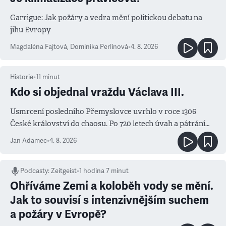
Garrigue: Jak požáry a vedra mění politickou debatu na
jihu Evropy
Magdaléna Fajtová
,
Dominika Perlínová
•
4. 8. 2026
Historie
•
11
minut
Kdo si objednal vraždu Václava III.
Usmrcení posledního Přemyslovce uvrhlo v roce 1306
České království do chaosu. Po 720 letech úvah a pátrání
známe jména podezřelých
Jan Adamec
•
4. 8. 2026
Podcasty
:
Zeitgeist
•
1 hodina 7 minut
Ohříváme Zemi a koloběh vody se mění.
Jak to souvisí s intenzivnějším suchem
a požáry v Evropě?