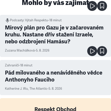
Mohlo by vás zajímat
Podcasty
:
Výtah Respektu
•
18 minut
Mírový plán pro Gazu je v začarovaném
kruhu. Nastane dřív stažení Izraele,
nebo odzbrojení Hamásu?
Zuzana Machálková
•
5. 8. 2026
Zahraničí
•
18
minut
Pád milovaného a nenáviděného vědce
Anthonyho Fauciho
Katherine J. Wu
,
The Atlantic
•
5. 8. 2026
Respekt Obchod