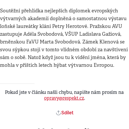
Soutěžní přehlídka nejlepších diplomek evropských
výtvarných akademií doplněná o samostatnou výstavu
loňské laureátky klání Petry Herotové. Pražskou AVU
zastupuje Adéla Svobodová, VŠUP Ladislava Gažiová,
brněnskou FaVU Marta Svobodová. Zámek Klenová se
svou sýpkou stojí v tomto vlídném období za navštívení
sám o sobě. Natož když jsou tu k vidění jména, která by
mohla v příštích letech hýbat výtvarnou Evropou.
Pokud jste v článku našli chybu, napište nám prosím na
opravy@respekt.cz
.
Sdílet