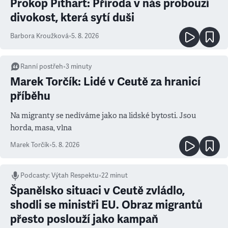
Prokop Pithart: Příroda v nás probouzí
divokost, která sytí duši
Barbora Kroužková
•
5. 8. 2026
Ranní postřeh
•
3
minuty
Marek Torčík: Lidé v Ceutě za hranicí
příběhu
Na migranty se nedíváme jako na lidské bytosti. Jsou
horda, masa, vlna
Marek Torčík
•
5. 8. 2026
Podcasty
:
Výtah Respektu
•
22 minut
Španělsko situaci v Ceutě zvládlo,
shodli se ministři EU. Obraz migrantů
přesto poslouží jako kampaň