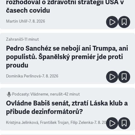
rozhodoval o zdravotní strategii USA v
časech covidu
Martin Uhlíř
•
7. 8. 2026
Zahraničí
•
11
minut
Pedro Sanchéz se nebojí ani Trumpa, ani
populistů. Španělský premiér jde proti
proudu
Dominika Perlínová
•
7. 8. 2026
Podcasty
:
Vládneme, nerušit
•
42 minut
Ovládne Babiš senát, ztratí Láska klub a
přibude dezinformátorů?
Kristýna Jelínková
,
František Trojan
,
Filip Zelenka
•
7. 8. 2026