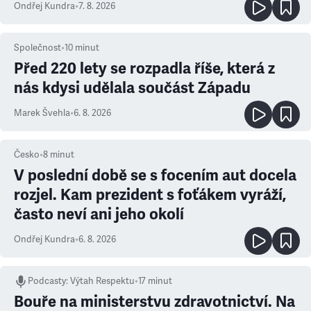
Ondřej Kundra
•
7. 8. 2026
Společnost
•
10
minut
Před 220 lety se rozpadla říše, která z
nás kdysi udělala součást Západu
Marek Švehla
•
6. 8. 2026
Česko
•
8
minut
V poslední době se s focením aut docela
rozjel. Kam prezident s foťákem vyráží,
často neví ani jeho okolí
Ondřej Kundra
•
6. 8. 2026
Podcasty
:
Výtah Respektu
•
17 minut
Bouře na ministerstvu zdravotnictví. Na