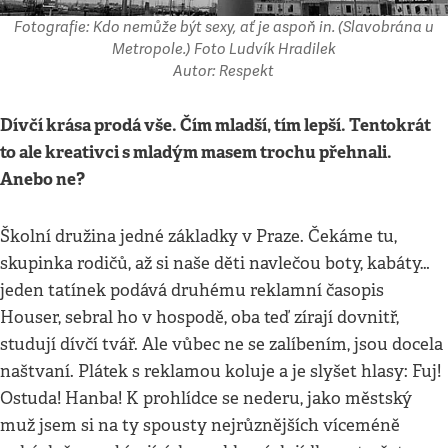
Fotografie: Kdo nemůže být sexy, ať je aspoň in. (Slavobrána u
Metropole.) Foto Ludvík Hradilek
Autor: Respekt
Dívčí krása prodá vše. Čím mladší, tím lepší. Tentokrát
to ale kreativci s mladým masem trochu přehnali.
Anebo ne?
Školní družina jedné základky v Praze. Čekáme tu,
skupinka rodičů, až si naše děti navlečou boty, kabáty…
jeden tatínek podává druhému reklamní časopis
Houser, sebral ho v hospodě, oba teď zírají dovnitř,
studují dívčí tvář. Ale vůbec ne se zalíbením, jsou docela
naštvaní. Plátek s reklamou koluje a je slyšet hlasy: Fuj!
Ostuda! Hanba! K prohlídce se nederu, jako městský
muž jsem si na ty spousty nejrůznějších víceméně