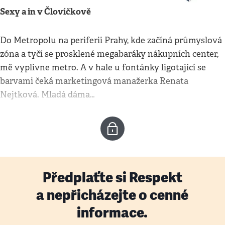
Sexy a in v Človíčkově
Do Metropolu na periferii Prahy, kde začíná průmyslová
zóna a tyčí se prosklené megabaráky nákupních center,
mě vyplivne metro. A v hale u fontánky ligotající se
barvami čeká marketingová manažerka Renata
Nejtková. Mladá dáma…
Předplaťte si Respekt
a nepřicházejte o cenné
informace.