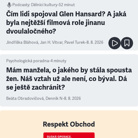
Podcasty
:
Dělníci kultury
•
52 minut
Čím lidi spojoval Glen Hansard? A jaká
byla nejtěžší filmová role jinanu
dvoulaločného?
Jindřiška Bláhová
,
Jan H. Vitvar
,
Pavel Turek
•
8. 8. 2026
Psychologická poradna
•
4
minuty
Mám manžela, o jakého by stála spousta
žen. Náš vztah už ale není, co býval. Dá
se ještě zachránit?
Beáta Obradovičová
,
Denník N
•
8. 8. 2026
Respekt Obchod