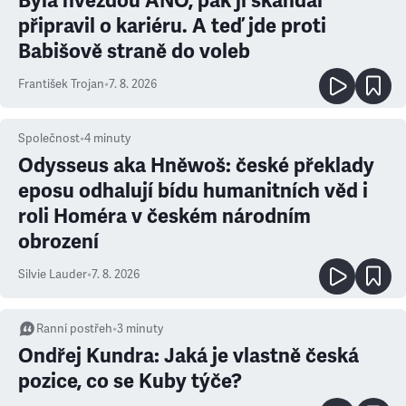
Byla hvězdou ANO, pak ji skandál
připravil o kariéru. A teď jde proti
Babišově straně do voleb
František Trojan
•
7. 8. 2026
Společnost
•
4
minuty
Odysseus aka Hněwoš: české překlady
eposu odhalují bídu humanitních věd i
roli Homéra v českém národním
obrození
Silvie Lauder
•
7. 8. 2026
Ranní postřeh
•
3
minuty
Ondřej Kundra: Jaká je vlastně česká
pozice, co se Kuby týče?