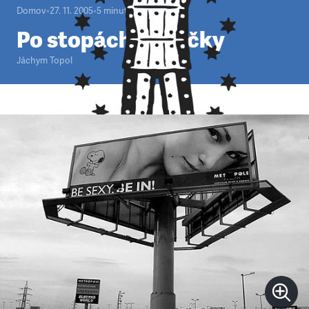
Domov
•
27. 11. 2005
•
5
minut
Po stopách holčičky
Jáchym Topol