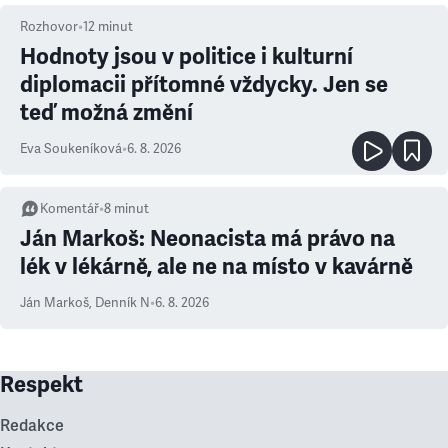
Rozhovor
•
12
minut
Hodnoty jsou v politice i kulturní
diplomacii přítomné vždycky. Jen se
teď možná změní
Eva Soukeníková
•
6. 8. 2026
Komentář
•
8
minut
Ján Markoš: Neonacista má právo na
lék v lékárně, ale ne na místo v kavárně
Ján Markoš
,
Denník N
•
6. 8. 2026
Respekt
Redakce