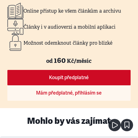
Online přístup ke všem článkům a archivu
Články i v audioverzi a mobilní aplikaci
Možnost odemknout články pro blízké
160
od
Kč/měsíc
Koupit předplatné
Mám předplatné, přihlásím se
Mohlo by vás zajímat