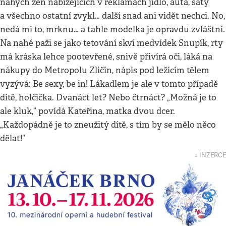
nahých žen nabízejících v reklamách jídlo, auta, šaty
a všechno ostatní zvykl… další snad ani vidět nechci. No,
nedá mi to, mrknu… a tahle modelka je opravdu zvláštní.
Na nahé paži se jako tetování skví medvídek Snupík, rty
má kráska lehce pootevřené, snivě přivírá oči, láká na
nákupy do Metropolu Zličín, nápis pod ležícím tělem
vyzývá: Be sexy, be in! Lákadlem je ale v tomto případě
dítě, holčička. Dvanáct let? Nebo čtrnáct? „Možná je to
ale kluk,“ povídá Kateřina, matka dvou dcer.
„Každopádně je to zneužitý dítě, s tím by se mělo něco
dělat!“
↓ INZERCE