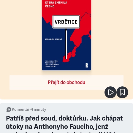
Přejít do obchodu
Komentář
•
4
minuty
Patříš před soud, doktůrku. Jak chápat
útoky na Anthonyho Fauciho, jenž