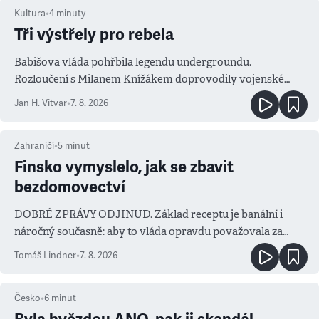
Kultura
•
4
minuty
Tři výstřely pro rebela
Babišova vláda pohřbila legendu undergroundu.
Rozloučení s Milanem Knížákem doprovodily vojenské
salvy i kritika pokrokářů
Jan H. Vitvar
•
7. 8. 2026
Zahraničí
•
5
minut
Finsko vymyslelo, jak se zbavit
bezdomovectví
DOBRÉ ZPRÁVY ODJINUD. Základ receptu je banální i
náročný současně: aby to vláda opravdu považovala za
prioritu
Tomáš Lindner
•
7. 8. 2026
Česko
•
6
minut