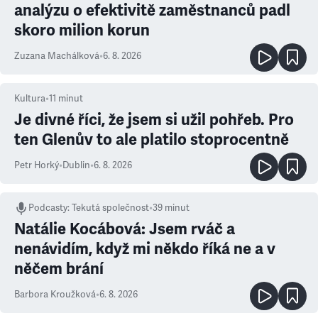
analýzu o efektivitě zaměstnanců padl
skoro milion korun
Zuzana Machálková
•
6. 8. 2026
Kultura
•
11
minut
Je divné říci, že jsem si užil pohřeb. Pro
ten Glenův to ale platilo stoprocentně
Petr Horký
•
Dublin
•
6. 8. 2026
Podcasty
:
Tekutá společnost
•
39 minut
Natálie Kocábová: Jsem rváč a
nenávidím, když mi někdo říká ne a v
něčem brání
Barbora Kroužková
•
6. 8. 2026